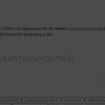
, můžete se zaposlouchat do našeho
investorského pod
jší investiční podcasty u nás.
 A KAPITÁLOVÝCH TRHŮ
H
l
e
d
a
INVESTICE
KAPITÁLOVÉ TRHY
OSTATNÍ
PŘÍPADOV
t