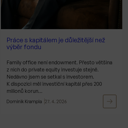
Práce s kapitálem je důležitější než
výběr fondu
Family office není endowment. Přesto většina
z nich do private equity investuje stejně.
Nedávno jsem se setkal s investorem.
K dispozici měl investiční kapitál přes 200
milionů korun…
Dominik Krampla
27. 4. 2026