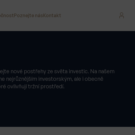
ečnost
Poznejte nás
Kontakt
ejte nové postřehy ze světa investic. Na našem
me nejrůznějším investorským, ale i obecně
ovlivňují tržní prostředí.