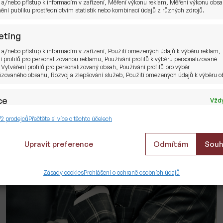
po prodeji firmy. Nebo rodinu, která už delší
 a/nebo přístup k informacím v zařízení, Měření výkonu reklam, Měření výkonu obs
ní publiku prostřednictvím statistik nebo kombinací údajů z různých zdrojů.
dobu spravuje významný kapitál a postupně
cítí, že původní způsob rozhodování přestává
eting
stačit.…
 a/nebo přístup k informacím v zařízení, Použití omezených údajů k výběru reklam,
í profilů pro personalizovanou reklamu, Používání profilů k výběru personalizované
 Vytváření profilů pro personalizovaný obsah, Používání profilů pro výběr
izovaného obsahu, Rozvoj a zlepšování služeb, Použití omezených údajů k výběru 
Pavel Černík
22. 7. 2026
ce
Vždy
ání a kombinování údajů z jiných zdrojů údajů, Propojení různých zařízení,
72 prodejců
Přečtěte si více o těchto účelech
kace zařízení na základě automaticky přenášených informací.
FAMILY GOVERNANCE
INVESTICE
PRIVATE
Upravit preference
Odmítám
Souh
MARKETS
RODINNÁ ÚSTAVA
tění bezpečnosti, předcházení a zjišťování
dů a odstraňování chyb, Poskytování a
Vždy
Zásady cookies
Prohlášení o ochraně osobních údajů
zování reklamy a obsahu, Ukládání a sdělování
 ochrany osobních údajů.