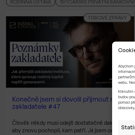
RODINNÁ ÚSTAVA
ŠVÝCARSKÉ PRIVÁTNÍ BANKOVNI
TISKOVÉ ZPRÁVY
Cookie
Abychom po
informacím
partnerům 
webu. Neso
Kliknutím 
budou pou
Konečně jsem si dovolil přijmout roli
pomocí pře
zakladatele #47
obrazovky
Člověk někdy musí odejít dostatečně daleko,
Stati
aby znovu pochopil, kam patří. Já jsem od