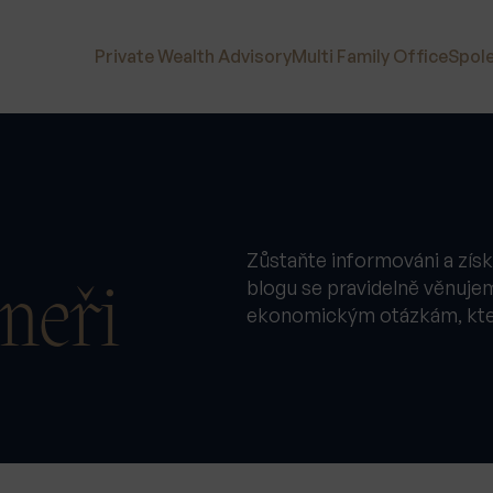
Private Wealth Advisory
Multi Family Office
Spol
Zůstaňte informováni a získ
blogu se pravidelně věnuje
neři
ekonomickým otázkám, které 