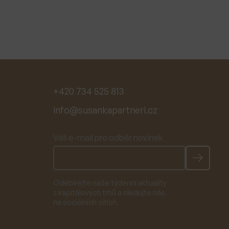
+420 734 525 813
info@susankapartneri.cz
Váš e-mail pro odběr novinek
Odebírejte naše týdenní aktuality
z kapitálových trhů a sledujte nás
na sociálních sítích.