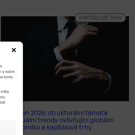
KAPITÁLOVÉ TRHY
 k
ám a našim
na tomto
 volby
asu,
ásti
Červen 2026: strukturální témata
a aktuální trendy ovlivňující globální
ekonomiku a kapitálové trhy