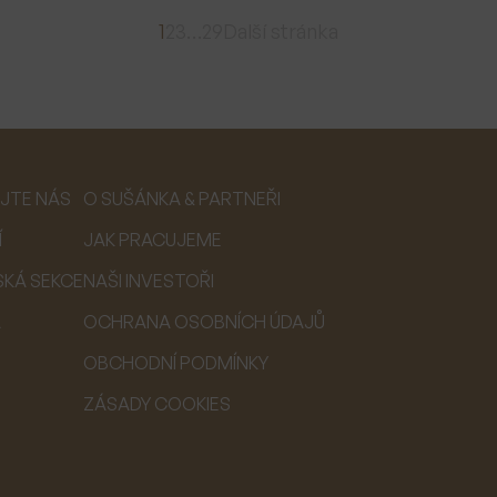
1
2
3
…
29
Další stránka
JTE NÁS
O SUŠÁNKA & PARTNEŘI
Í
JAK PRACUJEME
SKÁ SEKCE
NAŠI INVESTOŘI
A
OCHRANA OSOBNÍCH ÚDAJŮ
OBCHODNÍ PODMÍNKY
ZÁSADY COOKIES