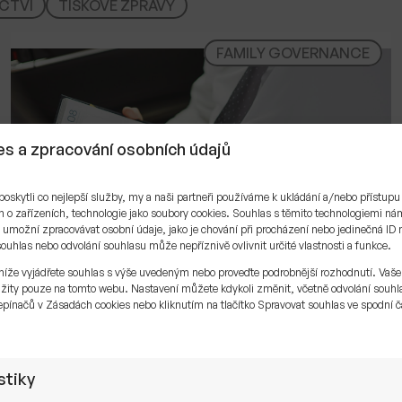
CTVÍ
TISKOVÉ ZPRÁVY
FAMILY GOVERNANCE
s a zpracování osobních údajů
skytli co nejlepší služby, my a naši partneři používáme k ukládání a/nebo přístupu
 o zařízeních, technologie jako soubory cookies. Souhlas s těmito technologiemi n
umožní zpracovávat osobní údaje, jako je chování při procházení nebo jedinečná ID 
uhlas nebo odvolání souhlasu může nepříznivě ovlivnit určité vlastnosti a funkce.
níže vyjádřete souhlas s výše uvedeným nebo proveďte podrobnější rozhodnutí. Vaše
žity pouze na tomto webu. Nastavení můžete kdykoli změnit, včetně odvolání souhl
pínačů v Zásadách cookies nebo kliknutím na tlačítko Spravovat souhlas ve spodní č
.
Nejdřív mandát. Až potom investice.
stiky
Představte si rodinu, která má čerstvě