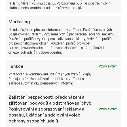
reklam, Měření výkonu obsahu, Porozumění publiku prostřednictvím
stavebního spoření na úkor investování do
statistik nebo kombinací údajů z různých zdrojů.
podílových fondů, což je škoda. Pojďme si
projít výhody a nevýhody stavebního spoření
Marketing
a…
Ukládání a/nebo přístup k informacím v zařízení, Použití omezených
údajů k výběru reklam, Vytváření profilů pro personalizovanou reklamu,
Jan Sušánka
12. 1. 2017
Používání profilů k výběru personalizované reklamy, Vytváření profilů
pro personalizovaný obsah, Používání profilů pro výběr
personalizovaného obsahu, Rozvoj a zlepšování služeb, Použití
omezených údajů k výběru obsahu.
Funkce
OSTATNÍ
Vždy aktivní
Přiřazování a kombinování údajů z jiných zdrojů údajů,
Propojení různých zařízení, Identifikace zařízení na
základě automaticky přenášených informací.
Zajištění bezpečnosti, předcházení a
zjišťování podvodů a odstraňování chyb,
Poskytování a zobrazování reklamy a
Vždy aktivní
obsahu, Ukládání a sdělování voleb
ochrany osobních údajů.