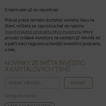
S námi vám už nic neunikne!
Pokud právě nemáte dostatek volného času na
čtení, můžete se zaposlouchat do našeho
investorského podcastu Mysl investora
, který
provází zvídavé investory na cestách již několik let
a patří mezi nejposlouchanější investiční podcasty
u nás.
NOVINKY ZE SVĚTA INVESTIC
A KAPITÁLOVÝCH TRHŮ
H
HLEDAT
l
e
Kategorie článků
d
a
FAMILY CONSTITUTION