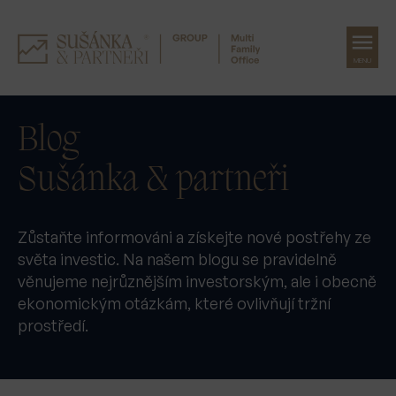
MENU
Přeskočit
na
Blog
obsah
Sušánka & partneři
Zůstaňte informováni a získejte nové postřehy ze
světa investic. Na našem blogu se pravidelně
věnujeme nejrůznějším investorským, ale i obecně
ekonomickým otázkám, které ovlivňují tržní
prostředí.