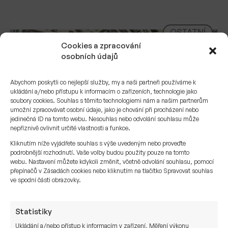
OSTATNÍ
Cookies a zpracování
osobních údajů
Abychom poskytli co nejlepší služby, my a naši partneři používáme k
ukládání a/nebo přístupu k informacím o zařízeních, technologie jako
soubory cookies. Souhlas s těmito technologiemi nám a našim partnerům
umožní zpracovávat osobní údaje, jako je chování při procházení nebo
jedinečná ID na tomto webu. Nesouhlas nebo odvolání souhlasu může
nepříznivě ovlivnit určité vlastnosti a funkce.
Kliknutím níže vyjádřete souhlas s výše uvedeným nebo proveďte
podrobnější rozhodnutí. Vaše volby budou použity pouze na tomto
webu. Nastavení můžete kdykoli změnit, včetně odvolání souhlasu, pomocí
přepínačů v Zásadách cookies nebo kliknutím na tlačítko Spravovat souhlas
ve spodní části obrazovky.
Stavební spoření vs. podílové fondy
Statistiky
Stále více lidí využívají konzervativního
Ukládání a/nebo přístup k informacím v zařízení, Měření výkonu