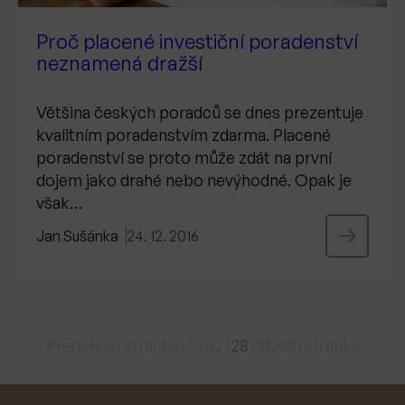
Proč placené investiční poradenství
neznamená dražší
Většina českých poradců se dnes prezentuje
kvalitním poradenstvím zdarma. Placené
poradenství se proto může zdát na první
dojem jako drahé nebo nevýhodné. Opak je
však…
Jan Sušánka
24. 12. 2016
Předchozí stránka
1
…
26
27
28
29
Další stránka