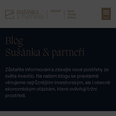
MENU
Přeskočit
na
Blog
obsah
Sušánka & partneři
Zůstaňte informováni a získejte nové postřehy ze
světa investic. Na našem blogu se pravidelně
věnujeme nejrůznějším investorským, ale i obecně
ekonomickým otázkám, které ovlivňují tržní
prostředí.