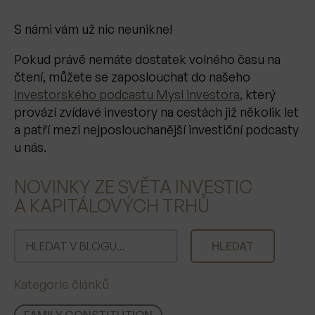
S námi vám už nic neunikne!
Pokud právě nemáte dostatek volného času na
čtení, můžete se zaposlouchat do našeho
investorského podcastu Mysl investora
, který
provází zvídavé investory na cestách již několik let
a patří mezi nejposlouchanější investiční podcasty
u nás.
NOVINKY ZE SVĚTA INVESTIC
A KAPITÁLOVÝCH TRHŮ
H
HLEDAT
l
e
Kategorie článků
d
a
FAMILY CONSTITUTION