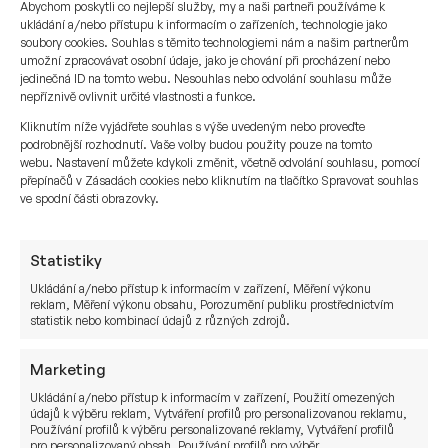
Abychom poskytli co nejlepší služby, my a naši partneři používáme k
ukládání a/nebo přístupu k informacím o zařízeních, technologie jako
soubory cookies. Souhlas s těmito technologiemi nám a našim partnerům
umožní zpracovávat osobní údaje, jako je chování při procházení nebo
jedinečná ID na tomto webu. Nesouhlas nebo odvolání souhlasu může
nepříznivě ovlivnit určité vlastnosti a funkce.
Kliknutím níže vyjádřete souhlas s výše uvedeným nebo proveďte
podrobnější rozhodnutí. Vaše volby budou použity pouze na tomto
Investice do nemovitostí
webu. Nastavení můžete kdykoli změnit, včetně odvolání souhlasu, pomocí
přepínačů v Zásadách cookies nebo kliknutím na tlačítko Spravovat souhlas
ve spodní části obrazovky.
Vyplatí se v dnešní době koupit byt jako
investici na pronájem? Anebo je lepší peníze
Statistiky
zainvestovat do nemovitostních fondů?
Ukládání a/nebo přístup k informacím v zařízení, Měření výkonu
Výhody a nevýhody investice do nemovitostí.
reklam, Měření výkonu obsahu, Porozumění publiku prostřednictvím
statistik nebo kombinací údajů z různých zdrojů.
Jan Sušánka
9. 11. 2017
Marketing
Ukládání a/nebo přístup k informacím v zařízení, Použití omezených
údajů k výběru reklam, Vytváření profilů pro personalizovanou reklamu,
Používání profilů k výběru personalizované reklamy, Vytváření profilů
OSTATNÍ
pro personalizovaný obsah, Používání profilů pro výběr