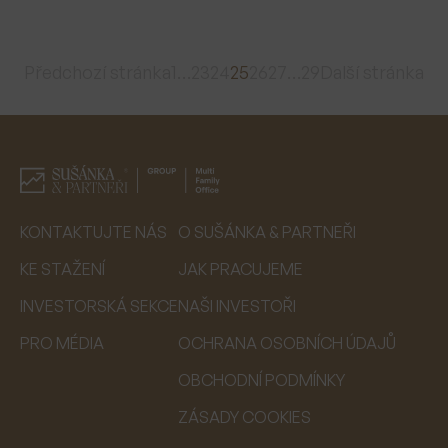
Předchozí stránka
1
…
23
24
25
26
27
…
29
Další stránka
KONTAKTUJTE NÁS
O SUŠÁNKA & PARTNEŘI
KE STAŽENÍ
JAK PRACUJEME
INVESTORSKÁ SEKCE
NAŠI INVESTOŘI
PRO MÉDIA
OCHRANA OSOBNÍCH ÚDAJŮ
OBCHODNÍ PODMÍNKY
ZÁSADY COOKIES