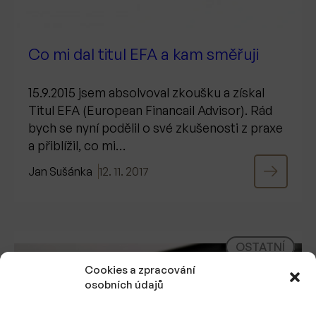
Co mi dal titul EFA a kam směřuji
15.9.2015 jsem absolvoval zkoušku a získal
Titul EFA (European Financail Advisor). Rád
bych se nyní podělil o své zkušenosti z praxe
a přiblížil, co mi…
Jan Sušánka
12. 11. 2017
OSTATNÍ
Cookies a zpracování
osobních údajů