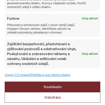
personalizovaného obsahu, Rozvoj a zlepšování služeb, Použití
omezených údajů k výběru obsahu.
Funkce
Vždy aktivní
Přiřazování a kombinování údajů z jiných zdrojů údajů,
Propojení různých zařízení, Identifikace zařízení na
základě automaticky přenášených informací.
Zajištění bezpečnosti, předcházení a
zjišťování podvodů a odstraňování chyb,
Poskytování a zobrazování reklamy a
Vždy aktivní
obsahu, Ukládání a sdělování voleb
ochrany osobních údajů.
Správa 1372 prodejců
Přečtěte si více o těchto účelech
Cestovní pojištění, kdy se pojistit?
Souhlasím
Odmítám
Blíží se doba zimních rodinných dovolených.