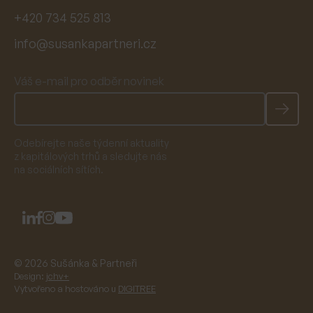
+420 734 525 813
info@susankapartneri.cz
Váš e-mail pro odběr novinek
Odebírejte naše týdenní aktuality
z kapitálových trhů a sledujte nás
na sociálních sítích.
© 2026 Sušánka & Partneři
Design:
jchv+
Vytvořeno a hostováno u
DIGITREE