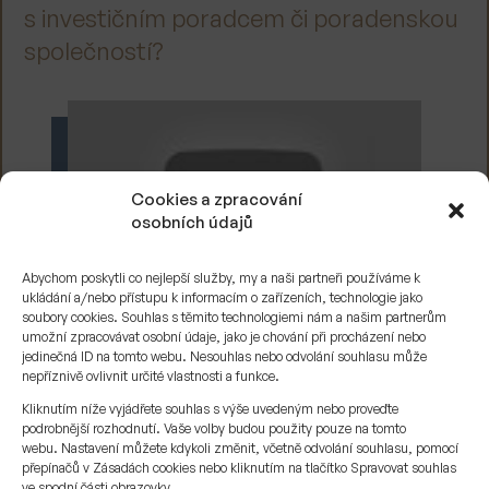
s investičním poradcem či poradenskou
společností?
Cookies a zpracování
osobních údajů
Abychom poskytli co nejlepší služby, my a naši partneři používáme k
ukládání a/nebo přístupu k informacím o zařízeních, technologie jako
soubory cookies. Souhlas s těmito technologiemi nám a našim partnerům
umožní zpracovávat osobní údaje, jako je chování při procházení nebo
jedinečná ID na tomto webu. Nesouhlas nebo odvolání souhlasu může
nepříznivě ovlivnit určité vlastnosti a funkce.
Kliknutím níže vyjádřete souhlas s výše uvedeným nebo proveďte
Sledujte nás
podrobnější rozhodnutí. Vaše volby budou použity pouze na tomto
webu. Nastavení můžete kdykoli změnit, včetně odvolání souhlasu, pomocí
přepínačů v Zásadách cookies nebo kliknutím na tlačítko Spravovat souhlas
ve spodní části obrazovky.