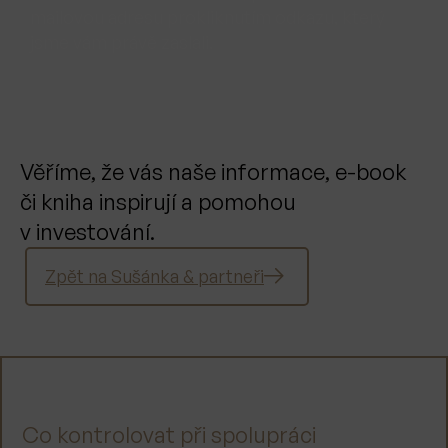
mailovou adresu prokliknutím odkazu, který
jsme vám právě zaslali.
Věříme, že vás naše informace, e-book
či kniha inspirují a pomohou
v investování.
Zpět na Sušánka & partneři
Co kontrolovat při spolupráci