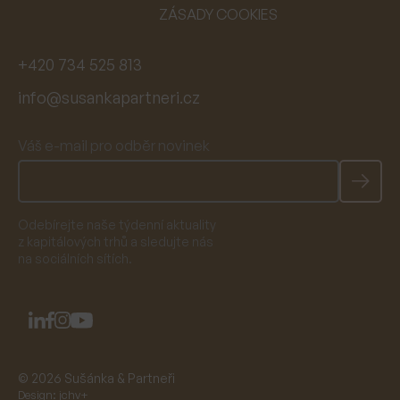
ZÁSADY COOKIES
+420 734 525 813
info@susankapartneri.cz
Váš e-mail pro odběr novinek
Odebírejte naše týdenní aktuality
z kapitálových trhů a sledujte nás
na sociálních sítích.
© 2026 Sušánka & Partneři
Design:
jchv+