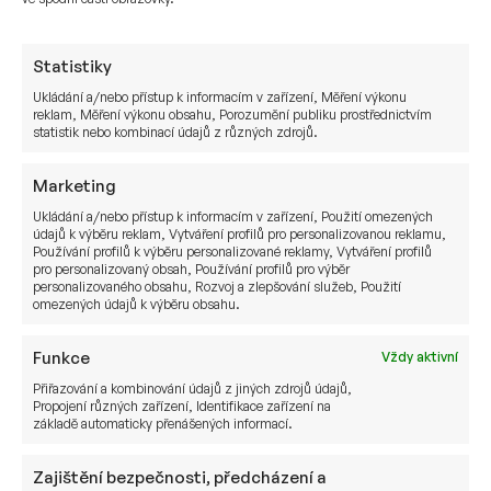
Statistiky
Ukládání a/nebo přístup k informacím v zařízení, Měření výkonu
reklam, Měření výkonu obsahu, Porozumění publiku prostřednictvím
statistik nebo kombinací údajů z různých zdrojů.
Marketing
Ukládání a/nebo přístup k informacím v zařízení, Použití omezených
údajů k výběru reklam, Vytváření profilů pro personalizovanou reklamu,
Používání profilů k výběru personalizované reklamy, Vytváření profilů
YouTube
pro personalizovaný obsah, Používání profilů pro výběr
personalizovaného obsahu, Rozvoj a zlepšování služeb, Použití
omezených údajů k výběru obsahu.
Chcete dostávat aktuální informace ze světa
ekonomiky, investic a kapitálových trhů? Přihlaste
Funkce
Vždy aktivní
se k odběru našeho YouTube kanálu, kde si každý
Přiřazování a kombinování údajů z jiných zdrojů údajů,
měsíc můžete poslechnout Aktuality moudrého
Propojení různých zařízení, Identifikace zařízení na
základě automaticky přenášených informací.
investora v rámci investičního podcastu Mysl
investora.
Zajištění bezpečnosti, předcházení a