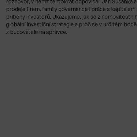
rozhovor, v němž tentokrát odpovídali Jan Sušánka 
prodeje firem, family governance i práce s kapitálem 
příběhy investorů. Ukazujeme, jak se z nemovitostní
globální investiční strategie a proč se v určitém bodě
z budovatele na správce.