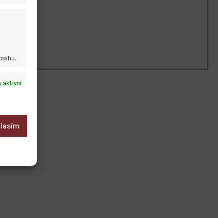
obsahu.
 aktivní
lasím
 aktivní