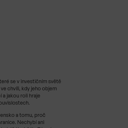
eré se v investičním světě
ve chvíli, kdy jeho objem
a jakou roli hraje
souvislostech.
vensko a tomu, proč
 hranice. Nechybí ani