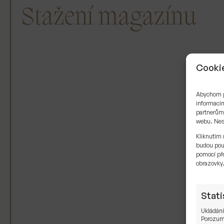
Stažení magazínu
Cookie
Elektronický
Abychom po
informacím
magazín
partnerům 
webu. Neso
Kliknutím 
budou pou
pomocí pře
obrazovky
Stati
Ukládání
Porozumě