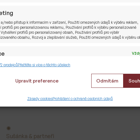
eting
 a/nebo přístup k informacím v zařízení, Použití omezených údajů k výběru reklam,
í profilů pro personalizovanou reklamu, Používání profilů k výběru personalizované
 Vytváření profilů pro personalizovaný obsah, Používání profilů pro výběr
izovaného obsahu, Rozvoj a zlepšování služeb, Použití omezených údajů k výběru 
ce
Vždy
ání a kombinování údajů z jiných zdrojů údajů, Propojení různých zařízení,
72 prodejců
Přečtěte si více o těchto účelech
kace zařízení na základě automaticky přenášených informací.
Upravit preference
Odmítám
Souh
tění bezpečnosti, předcházení a zjišťování
dů a odstraňování chyb, Poskytování a
ete
Vždy
Zásady cookies
Prohlášení o ochraně osobních údajů
zování reklamy a obsahu, Ukládání a sdělování
 ochrany osobních údajů.
Sušánka & partneři