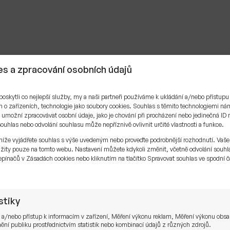
s a zpracování osobních údajů
skytli co nejlepší služby, my a naši partneři používáme k ukládání a/nebo přístupu
 o zařízeních, technologie jako soubory cookies. Souhlas s těmito technologiemi n
umožní zpracovávat osobní údaje, jako je chování při procházení nebo jedinečná ID 
uhlas nebo odvolání souhlasu může nepříznivě ovlivnit určité vlastnosti a funkce.
níže vyjádřete souhlas s výše uvedeným nebo proveďte podrobnější rozhodnutí. Vaše
žity pouze na tomto webu. Nastavení můžete kdykoli změnit, včetně odvolání souhl
pínačů v Zásadách cookies nebo kliknutím na tlačítko Spravovat souhlas ve spodní č
.
stiky
 a/nebo přístup k informacím v zařízení, Měření výkonu reklam, Měření výkonu obs
ní publiku prostřednictvím statistik nebo kombinací údajů z různých zdrojů.