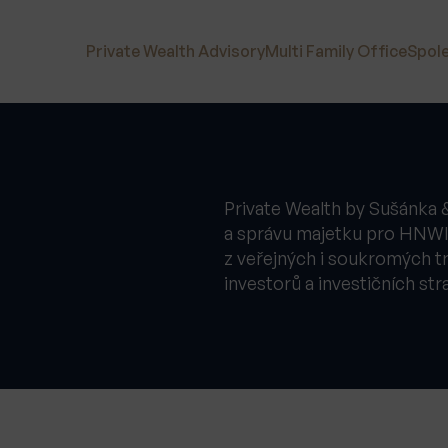
Private Wealth Advisory
Multi Family Office
Spol
Private Wealth by Sušánka &
a správu majetku pro HNWI 
z veřejných i soukromých t
investorů a investičních stra