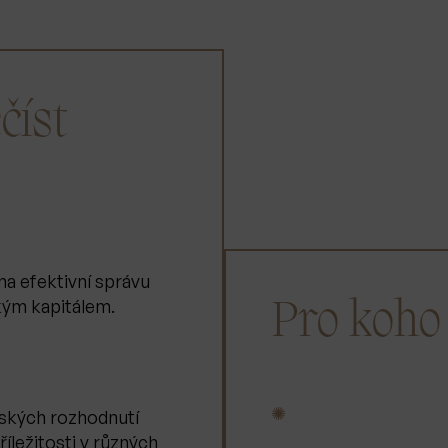
číst
na efektivní správu
kým kapitálem.
Pro koho
✺
rských rozhodnutí
říležitosti v různých