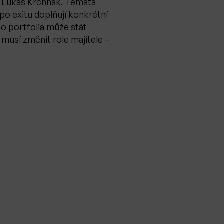
a Lukáš Krchňák. Témata
po exitu doplňují konkrétní
ho portfolia může stát
 musí změnit role majitele –