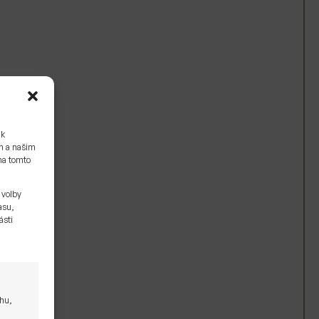
 k
ám a našim
na tomto
 volby
asu,
ásti
ahu,