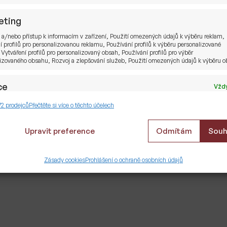
eting
 a/nebo přístup k informacím v zařízení, Použití omezených údajů k výběru reklam,
í profilů pro personalizovanou reklamu, Používání profilů k výběru personalizované
 Vytváření profilů pro personalizovaný obsah, Používání profilů pro výběr
izovaného obsahu, Rozvoj a zlepšování služeb, Použití omezených údajů k výběru 
ce
Vždy
ání a kombinování údajů z jiných zdrojů údajů, Propojení různých zařízení,
72 prodejců
Přečtěte si více o těchto účelech
kace zařízení na základě automaticky přenášených informací.
Upravit preference
Odmítám
Souh
tění bezpečnosti, předcházení a zjišťování
dů a odstraňování chyb, Poskytování a
Vždy
Zásady cookies
Prohlášení o ochraně osobních údajů
zování reklamy a obsahu, Ukládání a sdělování
 ochrany osobních údajů.