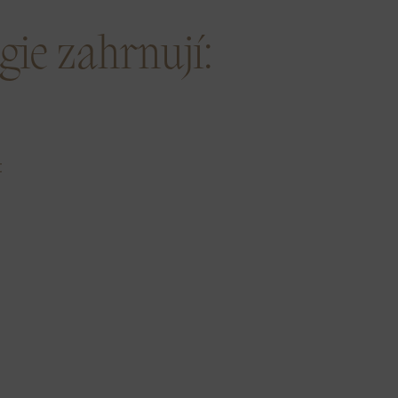
gie zahrnují:
t