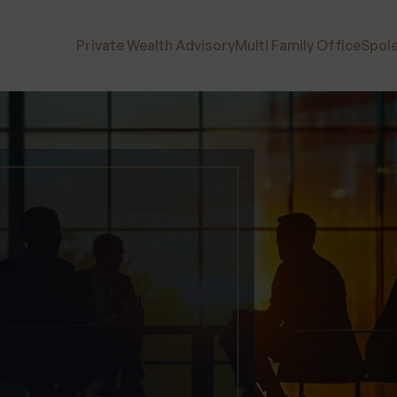
Private Wealth Advisory
Multi Family Office
Spol