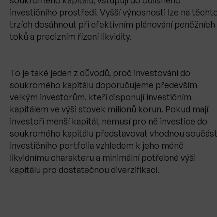
soukromého kapitálu, vstupují do odlišného
investičního prostředí. Vyšší výnosnosti lze na těcht
trzích dosáhnout při efektivním plánování peněžních
toků a precizním řízení likvidity.
To je také jeden z důvodů, proč investování do
soukromého kapitálu doporučujeme především
velkým investorům, kteří disponují investičním
kapitálem ve výši stovek milionů korun. Pokud mají
investoři menší kapitál, nemusí pro ně investice do
soukromého kapitálu představovat vhodnou součás
investičního portfolia vzhledem k jeho méně
likvidnímu charakteru a minimální potřebné výši
kapitálu pro dostatečnou diverzifikaci.