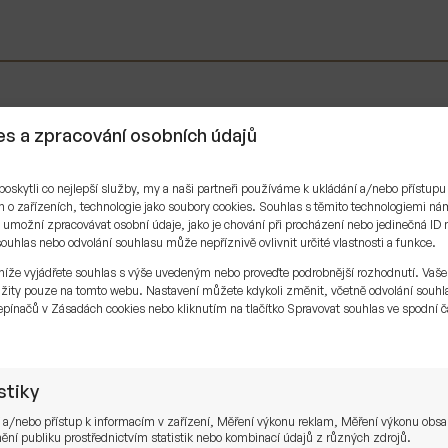
s a zpracování osobních údajů
skytli co nejlepší služby, my a naši partneři používáme k ukládání a/nebo přístupu
 o zařízeních, technologie jako soubory cookies. Souhlas s těmito technologiemi n
umožní zpracovávat osobní údaje, jako je chování při procházení nebo jedinečná ID 
uhlas nebo odvolání souhlasu může nepříznivě ovlivnit určité vlastnosti a funkce.
níže vyjádřete souhlas s výše uvedeným nebo proveďte podrobnější rozhodnutí. Vaše
žity pouze na tomto webu. Nastavení můžete kdykoli změnit, včetně odvolání souhl
pínačů v Zásadách cookies nebo kliknutím na tlačítko Spravovat souhlas ve spodní č
.
stiky
 a/nebo přístup k informacím v zařízení, Měření výkonu reklam, Měření výkonu obs
ní publiku prostřednictvím statistik nebo kombinací údajů z různých zdrojů.