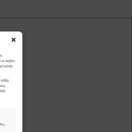
 k
ám a našim
na tomto
 volby
asu,
ásti
ahu,