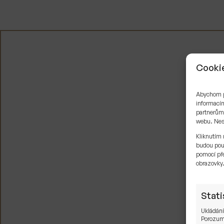
Cookie
Abychom po
informacím
partnerům 
webu. Neso
Kliknutím 
budou pou
pomocí pře
obrazovky
Stati
Ukládání
Porozumě