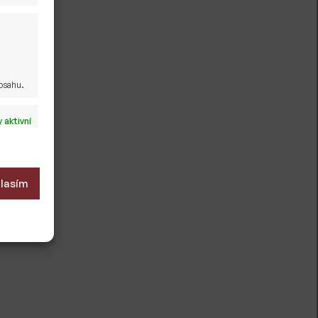
obsahu.
 aktivní
lasím
 aktivní