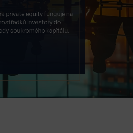
na private equity funguje na
prostředků investory do
tedy soukromého kapitálu.
?