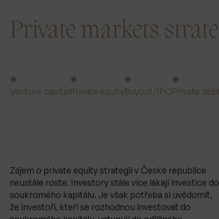
Private markets strate
✺
✺
✺
✺
Venture capital
Private equity
Buyout/IPO
Private deb
Zájem o private equity strategii v České republice
neustále roste. Investory stále více lákají investice do
soukromého kapitálu. Je však potřeba si uvědomit,
že investoři, kteří se rozhodnou investovat do