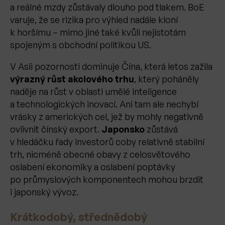
a reálné mzdy zůstávaly dlouho pod tlakem. BoE
varuje, že se rizika pro výhled nadále kloní
k horšímu – mimo jiné také kvůli nejistotám
spojeným s obchodní politikou US.
V Asii pozornosti dominuje Čína, která letos zažila
výrazný růst akciového trhu
, který poháněly
naděje na růst v oblasti umělé inteligence
a technologických inovací. Ani tam ale nechybí
vrásky z amerických cel, jež by mohly negativně
ovlivnit čínský export.
Japonsko
zůstává
v hledáčku řady investorů coby relativně stabilní
trh, nicméně obecné obavy z celosvětového
oslabení ekonomiky a oslabení poptávky
po průmyslových komponentech mohou brzdit
i japonský vývoz.
Krátkodobý, střednědobý