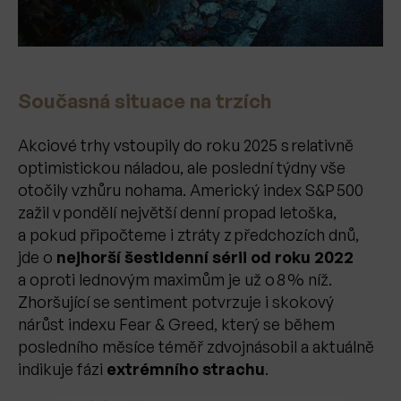
Současná situace na trzích
Akciové trhy vstoupily do roku 2025 s relativně
optimistickou náladou, ale poslední týdny vše
otočily vzhůru nohama. Americký index S&P 500
zažil v pondělí největší denní propad letoška,
a pokud připočteme i ztráty z předchozích dnů,
jde o
nejhorší šesti­denní sérii od roku 2022
a oproti lednovým maximům je už o 8 % níž.
Zhoršující se sentiment potvrzuje i skokový
nárůst indexu Fear & Greed, který se během
posledního měsíce téměř zdvojnásobil a aktuálně
indikuje fázi
extrémního strachu
.