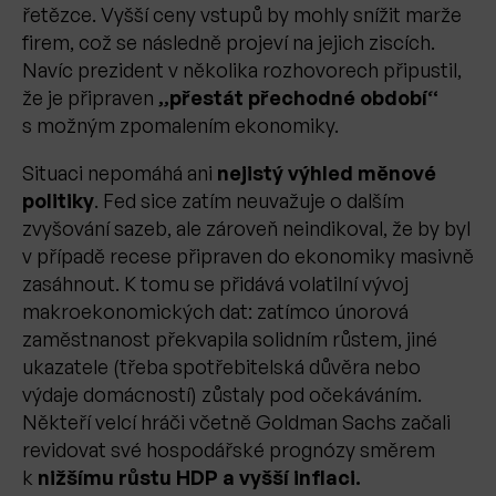
řetězce. Vyšší ceny vstupů by mohly snížit marže
firem, což se následně projeví na jejich ziscích.
Navíc prezident v několika rozhovorech připustil,
že je připraven
„přestát přechodné období“
s možným zpomalením ekonomiky.
Situaci nepomáhá ani
nejistý výhled měnové
politiky
. Fed sice zatím neuvažuje o dalším
zvyšování sazeb, ale zároveň neindikoval, že by byl
v případě recese připraven do ekonomiky masivně
zasáhnout. K tomu se přidává volatilní vývoj
makroekonomických dat: zatímco únorová
zaměstnanost překvapila solidním růstem, jiné
ukazatele (třeba spotřebitelská důvěra nebo
výdaje domácností) zůstaly pod očekáváním.
Někteří velcí hráči včetně Goldman Sachs začali
revidovat své hospodářské prognózy směrem
k
nižšímu růstu HDP a vyšší inflaci.