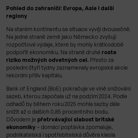
Pohled do zahraničí: Evropa, Asie i další
regiony
Na starém kontinentu se situace vyvíjí dvousečně.
Na jedné straně země jako Německo zvyšují
rozpočtové výdaje, které by mohly krátkodobě
podpořit ekonomiku. Na straně druhé
roste
riziko možných odvetných cel.
Přesto za
poslední čtyři týdny zaznamenaly evropské akcie
rekordní příliv kapitálu.
Bank of England (BoE) pokračuje ve vlně snižování
sazeb, kterou započala už na podzim 2024. Podle
odhadů by během roku 2025 mohla sazby dále
snížit až o dalších 0,85 procentního bodu.
Důvodem je
přetrvávající slabost britské
ekonomiky
– domácí poptávka zpomaluje,
podnikatelská i spotřebitelská důvěra klesla