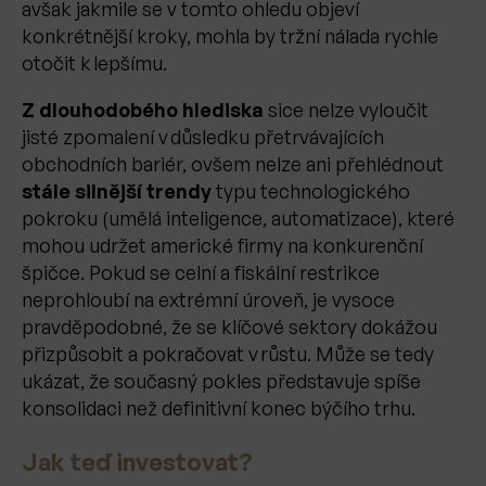
avšak jakmile se v tomto ohledu objeví
konkrétnější kroky, mohla by tržní nálada rychle
otočit k lepšímu.
Z dlouhodobého hlediska
sice nelze vyloučit
jisté zpomalení v důsledku přetrvávajících
obchodních bariér, ovšem nelze ani přehlédnout
stále silnější trendy
typu technologického
pokroku (umělá inteligence, automatizace), které
mohou udržet americké firmy na konkurenční
špičce. Pokud se celní a fiskální restrikce
neprohloubí na extrémní úroveň, je vysoce
pravděpodobné, že se klíčové sektory dokážou
přizpůsobit a pokračovat v růstu. Může se tedy
ukázat, že současný pokles představuje spíše
konsolidaci než definitivní konec býčího trhu.
Jak teď investovat?