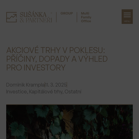
MENU
Přeskočit
na
AKCIOVÉ TRHY V POKLESU:
obsah
PŘÍČINY, DOPADY A VÝHLED
PRO INVESTORY
Dominik Krampla
11. 3. 2025
Investice
,
Kapitálové trhy
,
Ostatní