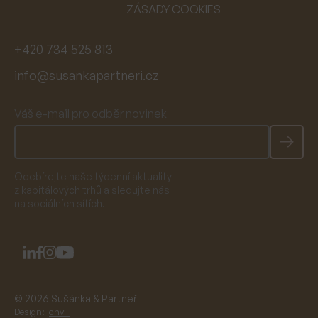
ZÁSADY COOKIES
+420 734 525 813
info@susankapartneri.cz
Váš e-mail pro odběr novinek
Odebírejte naše týdenní aktuality
z kapitálových trhů a sledujte nás
na sociálních sítích.
© 2026 Sušánka & Partneři
Design:
jchv+