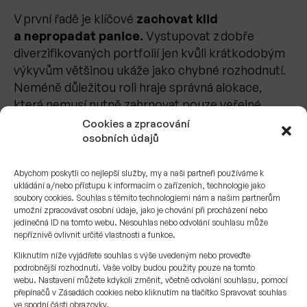
V první řadě je klíčové
zachovat klid
a nepropadat panice.
Vystupovat z dobře
diverzifikovaných portfolií jen kvůli krátkodobým
výkyvům většinou ukáže jako chybné rozhodnutí.
Neméně důležitou roli hraje správná alokace,
která nemusí nutně zahrnovat pouze veřejné
akciové trhy – kombinace veřejných i soukromých
Cookies a zpracování
investic nabízí možnost podílet se na vzniku
osobních údajů
inovací
mimo současný tržní chaos
a vyhnout
se některým rizikům nestabilního prostředí.
Abychom poskytli co nejlepší služby, my a naši partneři používáme k
ukládání a/nebo přístupu k informacím o zařízeních, technologie jako
soubory cookies. Souhlas s těmito technologiemi nám a našim partnerům
Dále doporučujeme mít
jasný plán pro případné
umožní zpracovávat osobní údaje, jako je chování při procházení nebo
dokupy
, kdy lze využít nejen volnou hotovost, ale
jedinečná ID na tomto webu. Nesouhlas nebo odvolání souhlasu může
také
přesměrování prostředků z jiných aktiv
nepříznivě ovlivnit určité vlastnosti a funkce.
či – v optimálním případě –
lombardní úvěr
,
Kliknutím níže vyjádřete souhlas s výše uvedeným nebo proveďte
podrobnější rozhodnutí. Vaše volby budou použity pouze na tomto
pokud to investiční strategie a rizikový profil
webu. Nastavení můžete kdykoli změnit, včetně odvolání souhlasu, pomocí
dovolují.
Krátkodobé korekce
přitom mohou
přepínačů v Zásadách cookies nebo kliknutím na tlačítko Spravovat souhlas
představovat atraktivní příležitost k výhodnějším
ve spodní části obrazovky.