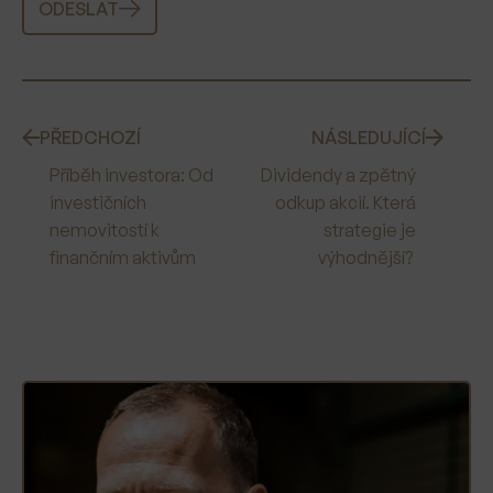
ODESLAT
PŘEDCHOZÍ
NÁSLEDUJÍCÍ
Příběh investora: Od
Dividendy a zpětný
investičních
odkup akcií. Která
nemovitostí k
strategie je
finančním aktivům
výhodnější?