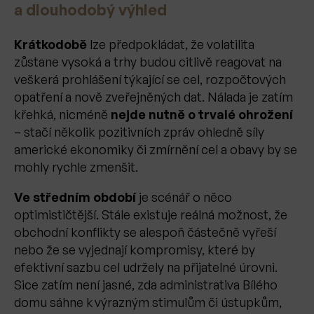
a dlouhodobý výhled
Krátkodobě
lze předpokládat, že volatilita
zůstane vysoká a trhy budou citlivě reagovat na
veškerá prohlášení týkající se cel, rozpočtových
opatření a nově zveřejněných dat. Nálada je zatím
křehká, nicméně
nejde nutně o trvalé ohrožení
– stačí několik pozitivních zpráv ohledně síly
americké ekonomiky či zmírnění cel a obavy by se
mohly rychle zmenšit.
Ve středním období
je scénář o něco
optimističtější. Stále existuje reálná možnost, že
obchodní konflikty se alespoň částečně vyřeší
nebo že se vyjednají kompromisy, které by
efektivní sazbu cel udržely na přijatelné úrovni.
Sice zatím není jasné, zda administrativa Bílého
domu sáhne k výrazným stimulům či ústupkům,