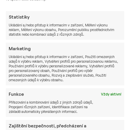
nákupům s potenciálně vyšší návratností.
Statistiky
In Investments, a.s, se sídlem K Moravině 1871/7,
Ukládání a/nebo přístup k informacím v zařízení, Měření výkonu
reklam, Měření výkonu obsahu, Porozumění publiku prostřednictvím
190 00 Praha 9, IČ: 03002578, (dále jen
statistik nebo kombinací údajů z různých zdrojů.
„Společnost“) je investičním zprostředkovatelem,
který je oprávněn poskytovat investiční služby ve
Marketing
smyslu zákona č. 256/2004 Sb., o podnikání na
Ukládání a/nebo přístup k informacím v zařízení, Použití omezených
kapitálovém trhu, ve znění pozdějších předpisů.
údajů k výběru reklam, Vytváření profilů pro personalizovanou reklamu,
Používání profilů k výběru personalizované reklamy, Vytváření profilů
Společnost poskytuje svým klientům zřetelné
pro personalizovaný obsah, Používání profilů pro výběr
a relevantní informace ve smyslu vyhlášky
personalizovaného obsahu, Rozvoj a zlepšování služeb, Použití
omezených údajů k výběru obsahu.
č. 114/2006 Sb., o poctivé prezentaci investičních
doporučení, ale musí výslovně upozornit na to, že
Funkce
Vždy aktivní
zhodnocení, výkonnost či jiné parametry
Přiřazování a kombinování údajů z jiných zdrojů údajů,
dosažené jednotlivými investičními instrumenty
Propojení různých zařízení, Identifikace zařízení na
v minulosti nemohou v žádném případě sloužit
základě automaticky přenášených informací.
jako indikátor nebo záruka budoucích výnosů,
zhodnocení, výkonnosti či jiných parametrů
Zajištění bezpečnosti, předcházení a