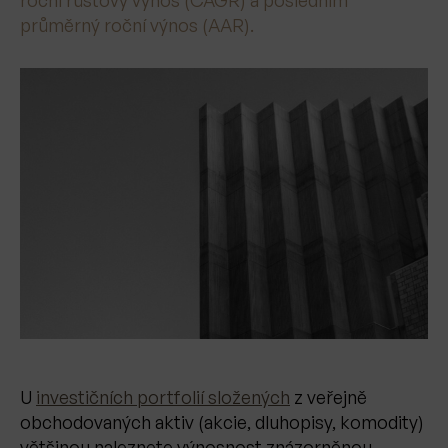
průměrný roční výnos (AAR).
U
investičních portfolií složených
z veřejně
obchodovaných aktiv (akcie, dluhopisy, komodity)
většinou naleznete výnosnost znázorněnou