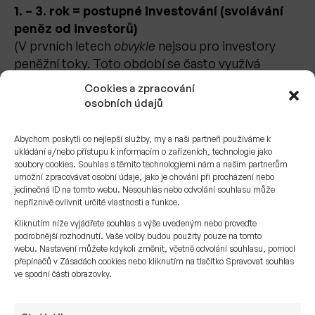
1. – 3. rok = postupné investování (svolávání
peněz od investorů)
(V prvních letech
obvykle
nejsou pro investory
peněžní toky. Toto období se často využívá
k restrukturalizaci, růstu a jiným činnostem, které
Cookies a zpracování
přidávají hodnotu.)
osobních údajů
4. – 9. rok = 200.000 USD ročně
Abychom poskytli co nejlepší služby, my a naši partneři používáme k
(Jakmile dojde k prvním restrukturalizacím
ukládání a/nebo přístupu k informacím o zařízeních, technologie jako
(prvním odprodejům), tak může společnost začít
soubory cookies. Souhlas s těmito technologiemi nám a našim partnerům
umožní zpracovávat osobní údaje, jako je chování při procházení nebo
vyplácet první výnosy investorům..
jedinečná ID na tomto webu. Nesouhlas nebo odvolání souhlasu může
nepříznivě ovlivnit určité vlastnosti a funkce.
10. rok = finální rok 300.000 USD cash-flow +
Kliknutím níže vyjádřete souhlas s výše uvedeným nebo proveďte
finální exit 1.200.000 USD
podrobnější rozhodnutí. Vaše volby budou použity pouze na tomto
(Dalších 300 000 USD v posledním roce by mohlo
webu. Nastavení můžete kdykoli změnit, včetně odvolání souhlasu, pomocí
přepínačů v Zásadách cookies nebo kliknutím na tlačítko Spravovat souhlas
představovat poslední roční peněžní tok plus další
ve spodní části obrazovky.
zbytkové peněžní výplaty před prodejem. Exit
nastává, když private equity společnost prodá svůj