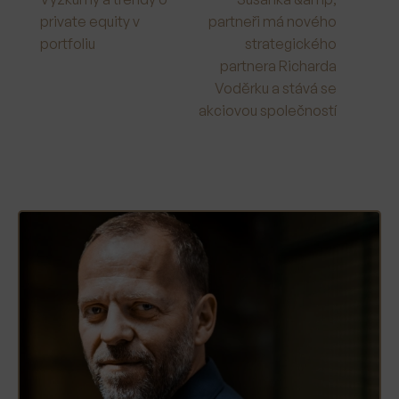
private equity v
partneři má nového
portfoliu
strategického
partnera Richarda
Voděrku a stává se
akciovou společností