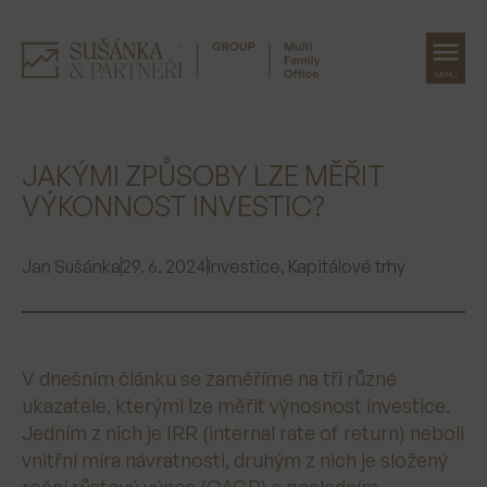
MENU
Přeskočit
na
JAKÝMI ZPŮSOBY LZE MĚŘIT
obsah
VÝKONNOST INVESTIC?
Jan Sušánka
29. 6. 2024
Investice
,
Kapitálové trhy
V dnešním článku se zaměříme na tři různé
ukazatele, kterými lze měřit výnosnost investice.
Jedním z nich je IRR (internal rate of return) neboli
vnitřní míra návratnosti, druhým z nich je složený
roční růstový výnos (CAGR) a posledním