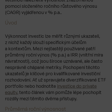
pomocí složeného ročního růstového výnosu
(CAGR) vyjádřenou v % p.a..
Úvod
Výkonnost investic lze měřit různými ukazateli,
z nichž každý slouží specifickým účelům
a kontextům. Mezi nejčastěji používané patří
průměrný roční výnos (% p.a.) a IRR (vnitřní míra
návratnosti), což jsou široce uznávané, ale často
nesprávně chápané metriky. Pochopení těchto
ukazatelů je klíčové pro kvalifikované investiční
rozhodování. Ať už spravujete diverzifikované ETF
portfolio nebo hodnotíte
investice do private
equity
, tento článek vám pomůže lépe pochopit
rozdíly mezi těmito dvěma přístupy.
Průměrná roční výnosnost