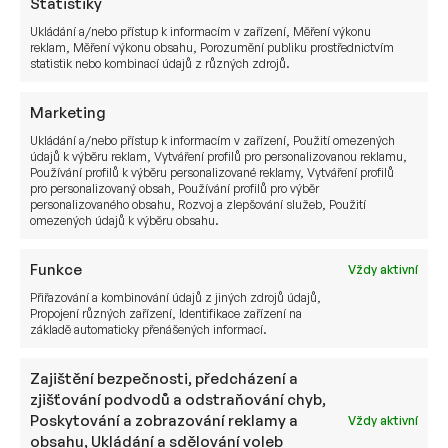
podíl, a to buď prodejem jiné společnosti, nebo
Statistiky
vstoupí na burzu (IPO). Tím získá zpět vložený
Ukládání a/nebo přístup k informacím v zařízení, Měření výkonu
reklam, Měření výkonu obsahu, Porozumění publiku prostřednictvím
kapitál i s výnosem a rozdělí mezi investory
statistik nebo kombinací údajů z různých zdrojů.
(v tomto případě 1 200 000 USD).
Marketing
Ukládání a/nebo přístup k informacím v zařízení, Použití omezených
údajů k výběru reklam, Vytváření profilů pro personalizovanou reklamu,
Používání profilů k výběru personalizované reklamy, Vytváření profilů
pro personalizovaný obsah, Používání profilů pro výběr
personalizovaného obsahu, Rozvoj a zlepšování služeb, Použití
Kompletní analýzu na toto téma si můžete přečíst
omezených údajů k výběru obsahu.
v naší
členské sekci
. Pokud k ní ještě nemáte
přístup požádejte nás o něj.
Funkce
Vždy aktivní
Přiřazování a kombinování údajů z jiných zdrojů údajů,
Pokud jste ve fázi, kdy přemýšlíte o investicích do
Propojení různých zařízení, Identifikace zařízení na
Private Equity či
využití švýcarské privátní banky
,
základě automaticky přenášených informací.
domluvte si s námi
nezávaznou konzultaci
.
Zajištění bezpečnosti, předcházení a
Dominik Krampla, analytik Sušánka &
zjišťování podvodů a odstraňování chyb,
Poskytování a zobrazování reklamy a
Vždy aktivní
partneři
obsahu, Ukládání a sdělování voleb