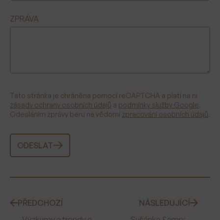
ZPRÁVA
Tato stránka je chráněna pomocí reCAPTCHA a platí na ni
zásady ochrany osobních údajů
a
podmínky služby Google
.
Odesláním zprávy beru na vědomí
zpracování osobních údajů
.
ODESLAT
PŘEDCHOZÍ
NÁSLEDUJÍCÍ
Výzkumy a trendy o
Sušánka &amp;