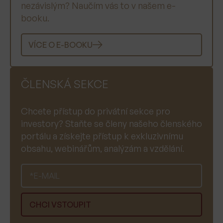
nezávislým? Naučím vás to v našem e-
booku.
VÍCE O E-BOOKU
ČLENSKÁ SEKCE
Chcete přístup do privátní sekce pro
investory? Staňte se členy našeho členského
portálu a získejte přístup k exkluzivnímu
obsahu, webinářům, analýzám a vzdělání.