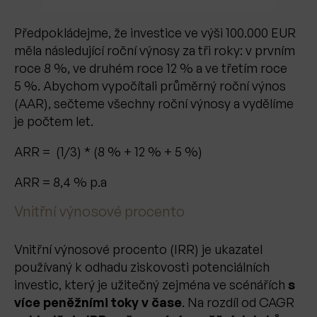
Předpokládejme, že investice ve výši 100.000 EUR
měla následující roční výnosy za tři roky: v prvním
roce 8 %, ve druhém roce 12 % a ve třetím roce
5 %. Abychom vypočítali průměrný roční výnos
(AAR), sečteme všechny roční výnosy a vydělíme
je počtem let.
ARR = (1/3) * (8 % + 12 % + 5 %)
ARR = 8,4 % p.a
Vnitřní výnosové procento
Vnitřní výnosové procento (IRR) je ukazatel
používaný k odhadu ziskovosti potenciálních
investic, který je užitečný zejména ve scénářích
s
více peněžními toky v čase
. Na rozdíl od CAGR