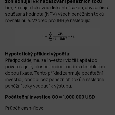
zohledňuje IRR načasování peněžních toků
tím, že najde takovou diskontní sazbu, aby se čistá
současná hodnota (NPV) všech peněžních toků
rovnala nule. Vzorec pro IRR je následující:
Hypotetický příklad výpočtu:
Předpokládejme, že investor vložil kapitál do
private equity closed-ended fondu s desetiletou
dobou fixace. Tento příklad zahrnuje počáteční
investici, období bez peněžních toků a následné
peněžní toky vedoucí k výstupu.
Počáteční investice C0 = 1.000.000 USD
Průběh cash-flow: