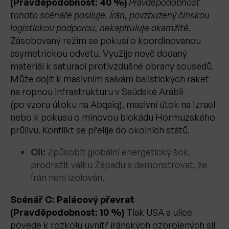
(Pravděpodobnost: 40 %)
Pravděpodobnost
tohoto scénáře posiluje. Írán, povzbuzený čínskou
logistickou podporou, nekapituluje okamžitě.
Zásobovaný režim se pokusí o koordinovanou
asymetrickou odvetu. Využije nově dodaný
materiál k saturaci protivzdušné obrany sousedů.
Může dojít k masivním salvám balistických raket
na ropnou infrastrukturu v Saúdské Arábii
(po vzoru útoku na Abqaiq), masivní útok na Izrael
nebo k pokusu o minovou blokádu Hormuzského
průlivu. Konflikt se přelije do okolních států.
Cíl:
Způsobit globální energetický šok,
prodražit válku Západu a demonstrovat, že
Írán není izolován.
Scénář C: Palácový převrat
(Pravděpodobnost: 10 %)
Tlak USA a ulice
povede k rozkolu uvnitř íránských ozbrojených sil