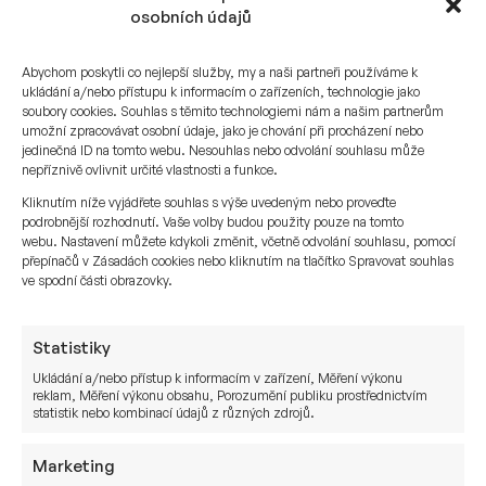
osobních údajů
vyžádá stovky miliard dolarů. Beneficienty
budou
globální inženýrské a těžařské
Abychom poskytli co nejlepší služby, my a naši partneři používáme k
giganty
i
výrobci těžké stavební techniky
.
ukládání a/nebo přístupu k informacím o zařízeních, technologie jako
Finanční sektor USA:
Zatímco evropské
soubory cookies. Souhlas s těmito technologiemi nám a našim partnerům
banky mohou být opatrné,
velké americké
umožní zpracovávat osobní údaje, jako je chování při procházení nebo
jedinečná ID na tomto webu. Nesouhlas nebo odvolání souhlasu může
investiční banky
budou hrát klíčovou roli ve
nepříznivě ovlivnit určité vlastnosti a funkce.
financování poválečné obnovy
Kliknutím níže vyjádřete souhlas s výše uvedeným nebo proveďte
a restrukturalizaci íránského dluhu.
podrobnější rozhodnutí. Vaše volby budou použity pouze na tomto
webu. Nastavení můžete kdykoli změnit, včetně odvolání souhlasu, pomocí
Exkurz: Geopolitické riziko pro technologické
přepínačů v Zásadách cookies nebo kliknutím na tlačítko Spravovat souhlas
ve spodní části obrazovky.
giganty (Big Tech)
Je zde jedno specifické riziko. Pokud by konflikt
Statistiky
eskaloval a Čína by se rozhodla využít amerického
Ukládání a/nebo přístup k informacím v zařízení, Měření výkonu
zaneprázdnění v Zálivu k tlaku na Tchaj-wan,
reklam, Měření výkonu obsahu, Porozumění publiku prostřednictvím
technologický sektor (zejména
výrobci čipů
statistik nebo kombinací údajů z různých zdrojů.
a spotřební elektroniky
) by čelil dramatickému
Marketing
scénáři. Tento scénář zatím považujeme za málo