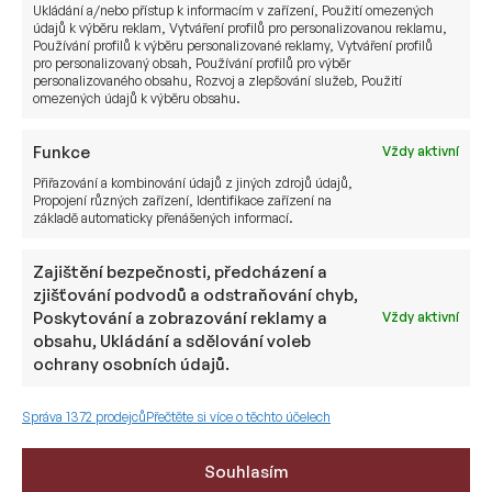
pravděpodobný, ale musíme ho mít na radaru.
Ukládání a/nebo přístup k informacím v zařízení, Použití omezených
údajů k výběru reklam, Vytváření profilů pro personalizovanou reklamu,
Používání profilů k výběru personalizované reklamy, Vytváření profilů
5. Faktor času a hloubky: Rozcestník
pro personalizovaný obsah, Používání profilů pro výběr
personalizovaného obsahu, Rozvoj a zlepšování služeb, Použití
pro vaše portfolio a připravenost
omezených údajů k výběru obsahu.
využít příležitost
Funkce
Vždy aktivní
Pro investora není nejdůležitější otázkou „zda“
Přiřazování a kombinování údajů z jiných zdrojů údajů,
Propojení různých zařízení, Identifikace zařízení na
konflikt začne, ale
jak dlouho potrvá a jak
základě automaticky přenášených informací.
hluboký bude
. Reakce trhů se totiž v závislosti na
časové ose diametrálně liší.
Zajištění bezpečnosti, předcházení a
zjišťování podvodů a odstraňování chyb,
Varianta I: Rychlý řez (Blitzkrieg)
Pokud se
Poskytování a zobrazování reklamy a
Vždy aktivní
naplní předpoklady amerického velení a operace
obsahu, Ukládání a sdělování voleb
ochrany osobních údajů.
bude díky vnitřnímu rozkladu Íránu trvat dny
či maximálně týdny (podobně jako Válka v Zálivu
Správa 1372 prodejců
Přečtěte si více o těchto účelech
1991), trhy zareagují tzv. „Rally úlevy“.
Dopad:
Riziková prémie z ceny ropy
Souhlasím