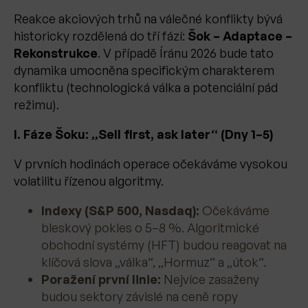
Reakce akciových trhů na válečné konflikty bývá
historicky rozdělená do tří fází:
Šok – Adaptace –
Rekonstrukce
. V případě Íránu 2026 bude tato
dynamika umocněna specifickým charakterem
konfliktu (technologická válka a potenciální pád
režimu).
I. Fáze Šoku: „Sell first, ask later“ (Dny 1–5)
V prvních hodinách operace očekáváme vysokou
volatilitu řízenou algoritmy.
Indexy (S&P 500, Nasdaq):
Očekáváme
bleskový pokles o 5–8 %. Algoritmické
obchodní systémy (HFT) budou reagovat na
klíčová slova „válka“, „Hormuz“ a „útok“.
Poražení první linie:
Nejvíce zasaženy
budou sektory závislé na ceně ropy