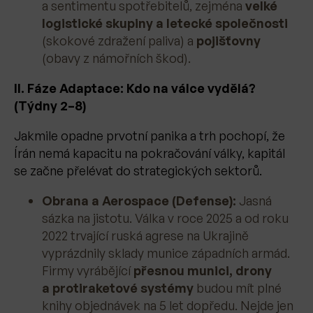
a sentimentu spotřebitelů, zejména
velké
logistické skupiny a letecké společnosti
(skokové zdražení paliva) a
pojišťovny
(obavy z námořních škod).
II. Fáze Adaptace: Kdo na válce vydělá?
(Týdny 2–8)
Jakmile opadne prvotní panika a trh pochopí, že
Írán nemá kapacitu na pokračování války, kapitál
se začne přelévat do strategických sektorů.
Obrana a Aerospace (Defense):
Jasná
sázka na jistotu. Válka v roce 2025 a od roku
2022 trvající ruská agrese na Ukrajině
vyprázdnily sklady munice západních armád.
Firmy vyrábějící
přesnou munici, drony
a protiraketové systémy
budou mít plné
knihy objednávek na 5 let dopředu. Nejde jen