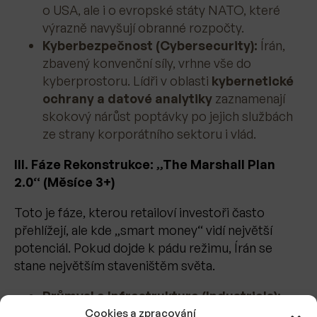
o USA, ale i o evropské státy NATO, které
výrazně navyšují obranné rozpočty.
Kyberbezpečnost (Cybersecurity):
Írán,
zbavený konvenční síly, vrhne vše do
kyberprostoru. Lídři v oblasti
kybernetické
ochrany a datové analytiky
zaznamenají
skokový nárůst poptávky po jejich službách
ze strany korporátního sektoru i vlád.
III. Fáze Rekonstrukce: „The Marshall Plan
2.0“ (Měsíce 3+)
Toto je fáze, kterou retailoví investoři často
přehlížejí, ale kde „smart money“ vidí největší
potenciál. Pokud dojde k pádu režimu, Írán se
stane největším staveništěm světa.
Průmysl a Infrastruktura (Industrials):
Modernizace íránského ropného průmyslu si
Cookies a zpracování