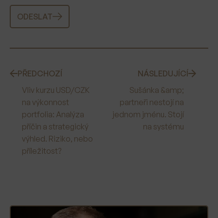
ODESLAT
PŘEDCHOZÍ
NÁSLEDUJÍCÍ
Vliv kurzu USD/CZK
Sušánka &amp;
na výkonnost
partneři nestojí na
portfolia: Analýza
jednom jménu. Stojí
příčin a strategický
na systému
výhled. Riziko, nebo
příležitost?