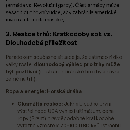
(armáda vs. Revoluční gardy). Část armády může
sesadit duchovní vůdce, aby zabránila americké
invazi a ukončila masakry.
3. Reakce trhů: Krátkodobý šok vs.
Dlouhodobá příležitost
Paradoxem současné situace je, že zatímco riziko
války roste,
dlouhodobý výhled pro trhy může
být pozitivní
(odstranění íránské hrozby a návrat
země na trh).
Ropa a energie: Horská dráha
Okamžitá reakce:
Jakmile padne první
výstřel nebo USA vyhlásí ultimátum, cena
ropy (Brent) pravděpodobně krátkodobě
výrazně vzroste k
70–100 USD
kvůli strachu