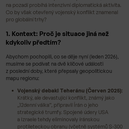
na pozadí probíhá intenzivní diplomatická aktivita.
Co by však otevřený vojenský konflikt znamenal
pro globální trhy?
1. Kontext: Proč je situace jiná než
kdykoliv předtím?
Abychom pochopili, co se děje nyní (leden 2026),
musíme se podívat na dvě klíčové události
z poslední doby, které přepsaly geopolitickou
mapu regionu:
Vojenský debakl Teheránu (Červen 2025):
Krátký, ale devastující konflikt, známý jako
„12denní válka“, připravil Írán o jeho
strategické trumfy. Spojené údery USA
a Izraele tehdy eliminovaly íránskou
protileteckou obranu (včetně systémů S-300