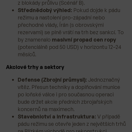
z blokády průlivu (Scénář B).
Střednědobý výhled:
Pokud dojde k pádu
režimu a nastolení pro-západní nebo
přechodné vlády, Írán (s obrovskými
rezervami) se plně vrátí na trh bez sankcí. To
by znamenalo
masivní propad cen ropy
(potenciálně pod 50 USD) v horizontu 12–24
měsíců.
Akciové trhy a sektory
Defense (Zbrojní průmysl):
Jednoznačný
vítěz. Přesun techniky a doplňování munice
po loňské válce i pro současnou operaci
bude držet akcie předních zbrojařských
koncernů na maximech.
Stavebnictví a infrastruktura:
V případě
pádu režimu se otevře jeden z největších trhů
na Blízkém východě pro rekonstrukci.