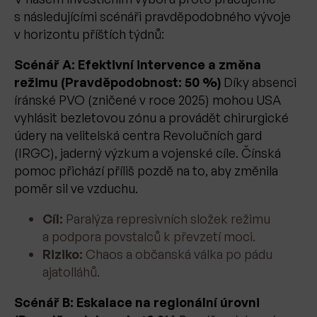
s následujícími scénáři pravděpodobného vývoje
v horizontu příštích týdnů:
Scénář A: Efektivní intervence a změna
režimu (Pravděpodobnost: 50 %)
Díky absenci
íránské PVO (zničené v roce 2025) mohou USA
vyhlásit bezletovou zónu a provádět chirurgické
údery na velitelská centra Revolučních gard
(IRGC), jaderný výzkum a vojenské cíle. Čínská
pomoc přichází příliš pozdě na to, aby změnila
poměr sil ve vzduchu.
Cíl:
Paralýza represivních složek režimu
a podpora povstalců k převzetí moci.
Riziko:
Chaos a občanská válka po pádu
ajatolláhů.
Scénář B: Eskalace na regionální úrovni