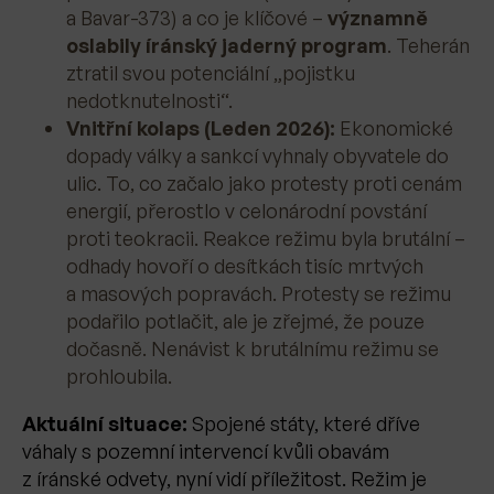
a Bavar-373) a co je klíčové –
významně
oslabily íránský jaderný program
. Teherán
ztratil svou potenciální „pojistku
nedotknutelnosti“.
Vnitřní kolaps (Leden 2026):
Ekonomické
dopady války a sankcí vyhnaly obyvatele do
ulic. To, co začalo jako protesty proti cenám
energií, přerostlo v celonárodní povstání
proti teokracii. Reakce režimu byla brutální –
odhady hovoří o desítkách tisíc mrtvých
a masových popravách. Protesty se režimu
podařilo potlačit, ale je zřejmé, že pouze
dočasně. Nenávist k brutálnímu režimu se
prohloubila.
Aktuální situace:
Spojené státy, které dříve
váhaly s pozemní intervencí kvůli obavám
z íránské odvety, nyní vidí příležitost. Režim je