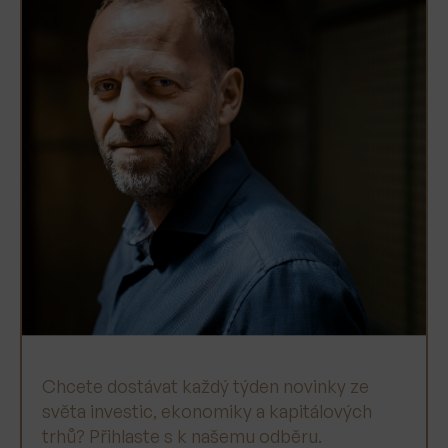
Chcete dostávat každý týden novinky ze
světa investic, ekonomiky a kapitálových
trhů? Přihlaste s k našemu odběru.