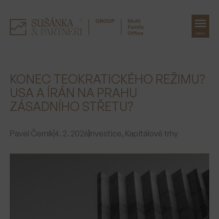
MENU
Přeskočit
na
KONEC TEOKRATICKÉHO REŽIMU?
obsah
USA A ÍRÁN NA PRAHU
ZÁSADNÍHO STŘETU?
Pavel Černík
4. 2. 2026
Investice
,
Kapitálové trhy