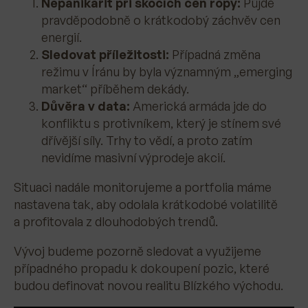
Nepanikařit při skocích cen ropy:
Půjde
pravděpodobně o krátkodobý záchvěv cen
energií.
Sledovat příležitosti:
Případná změna
režimu v Íránu by byla významným „emerging
market“ příběhem dekády.
Důvěra v data:
Americká armáda jde do
konfliktu s protivníkem, který je stínem své
dřívější síly. Trhy to vědí, a proto zatím
nevidíme masivní výprodeje akcií.
Situaci nadále monitorujeme a portfolia máme
nastavena tak, aby odolala krátkodobé volatilitě
a profitovala z dlouhodobých trendů.
Vývoj budeme pozorně sledovat a využijeme
případného propadu k dokoupení pozic, které
budou definovat novou realitu Blízkého východu.