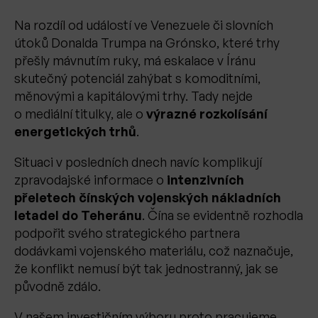
Na rozdíl od událostí ve Venezuele či slovních
útoků Donalda Trumpa na Grónsko, které trhy
přešly mávnutím ruky, má eskalace v Íránu
skutečný potenciál zahýbat s komoditními,
měnovými a kapitálovými trhy. Tady nejde
o mediální titulky, ale o
výrazné rozkolísání
energetických trhů
.
Situaci v posledních dnech navíc komplikují
zpravodajské informace o
intenzivních
přeletech čínských vojenských nákladních
letadel do Teheránu
. Čína se evidentně rozhodla
podpořit svého strategického partnera
dodávkami vojenského materiálu, což naznačuje,
že konflikt nemusí být tak jednostranný, jak se
původně zdálo.
V našem investičním výboru proto pracujeme