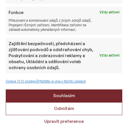
Přispěje také k efektivnějším systémům
řízení dopravy a logistickým řešením.
Funkce
Vždy aktivní
Kybernetická bezpečnost
Přiřazování a kombinování údajů z jiných zdrojů údajů,
Obranný sektor klade rostoucí důraz na
Propojení různých zařízení, Identifikace zařízení na
detekci hrozeb a kybernetickou obranu
základě automaticky přenášených informací.
řízenou umělou inteligencí. V důsledku toho
se zrychlí implementace AI při ochraně
Zajištění bezpečnosti, předcházení a
zjišťování podvodů a odstraňování chyb,
kritické infrastruktury, finančních systémů
Poskytování a zobrazování reklamy a
Vždy aktivní
a osobních dat. To podpoří inovace
obsahu, Ukládání a sdělování voleb
v zabezpečení sítí a šifrování.
ochrany osobních údajů.
Energetika
Zatímco tradiční zbrojní společnosti zůstávají
Správa 1372 prodejců
Přečtěte si více o těchto účelech
důležitým cílem pro investory, příležitosti lze
najít i v pomocných odvětvích, mezi něž patří
Souhlasím
například energetika. Inovace v této oblasti
mohou hrát klíčovou roli v zajištění
Odmítám
spolehlivých a účinných zdrojů energie
pro moderní armádní technologie.
Upravit preference