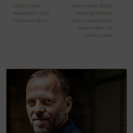
Equity fondy
ekonomika: Skrytý
investorům vyšší
motor globálního
výnos než akcie
růstu s investičním
potenciálem 1,8
bilionu dolarů