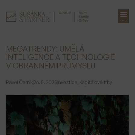
MENU
Přeskočit
na
MEGATRENDY: UMĚLÁ
obsah
INTELIGENCE A TECHNOLOGIE
V OBRANNÉM PRŮMYSLU
Pavel Černík
26. 5. 2025
Investice
,
Kapitálové trhy