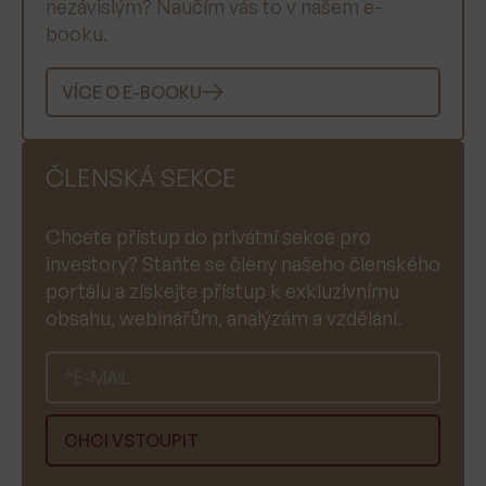
nezávislým? Naučím vás to v našem e-
booku.
VÍCE O E-BOOKU
ČLENSKÁ SEKCE
Chcete přístup do privátní sekce pro
investory? Staňte se členy našeho členského
portálu a získejte přístup k exkluzivnímu
obsahu, webinářům, analýzám a vzdělání.