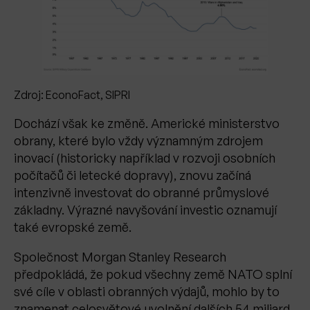
Zdroj: EconoFact, SIPRI
Dochází však ke změně. Americké ministerstvo
obrany, které bylo vždy významným zdrojem
inovací (historicky například v rozvoji osobních
počítačů či letecké dopravy), znovu začíná
intenzivně investovat do obranné průmyslové
základny. Výrazné navyšování investic oznamují
také evropské země.
Společnost Morgan Stanley Research
předpokládá, že pokud všechny země NATO splní
své cíle v oblasti obranných výdajů, mohlo by to
znamenat celosvětové uvolnění dalších 54 miliard