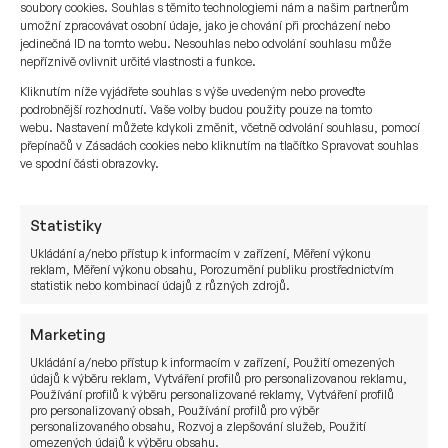
soubory cookies. Souhlas s těmito technologiemi nám a našim partnerům
a souvisejících podpůrných odvětvích.
umožní zpracovávat osobní údaje, jako je chování při procházení nebo
jedinečná ID na tomto webu. Nesouhlas nebo odvolání souhlasu může
Z obnovených inovací v obranném sektoru mohou
nepříznivě ovlivnit určité vlastnosti a funkce.
těžit zejména firmy v následujících oblastech:
Kliknutím níže vyjádřete souhlas s výše uvedeným nebo proveďte
podrobnější rozhodnutí. Vaše volby budou použity pouze na tomto
Výroba, dodavatelské řetězce a logistika
webu. Nastavení můžete kdykoli změnit, včetně odvolání souhlasu, pomocí
přepínačů v Zásadách cookies nebo kliknutím na tlačítko Spravovat souhlas
Využití umělé inteligence pro prediktivní
ve spodní části obrazovky.
údržbu, řízení zásob a automatizaci může
zvýšit efektivitu civilní výroby
a dodavatelských řetězců. To se projeví
Statistiky
například v inteligentních továrnách,
Ukládání a/nebo přístup k informacím v zařízení, Měření výkonu
reklam, Měření výkonu obsahu, Porozumění publiku prostřednictvím
pokročilé optimalizaci procesů nebo lepším
statistik nebo kombinací údajů z různých zdrojů.
řízení rizik.
Doprava
Marketing
Vojenský vývoj autonomních vozidel,
Ukládání a/nebo přístup k informacím v zařízení, Použití omezených
bezpilotních letounů a robotiky
údajů k výběru reklam, Vytváření profilů pro personalizovanou reklamu,
Používání profilů k výběru personalizované reklamy, Vytváření profilů
pravděpodobně urychlí rozvoj technologií
pro personalizovaný obsah, Používání profilů pro výběr
autonomního řízení i v civilním sektoru.
personalizovaného obsahu, Rozvoj a zlepšování služeb, Použití
omezených údajů k výběru obsahu.