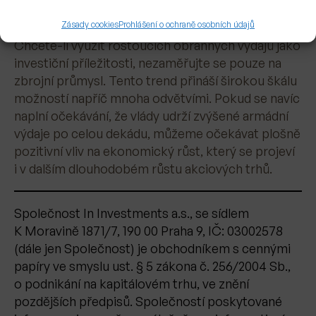
Závěr
Zásady cookies
Prohlášení o ochraně osobních údajů
Chcete-li využít rostoucích obranných výdajů jako
investiční příležitosti, nezaměřujte se pouze na
zbrojní průmysl. Tento trend přináší širokou škálu
možností napříč mnoha odvětvími. Pokud se navíc
naplní očekávání, že vlády udrží zvýšené armádní
výdaje po celou dekádu, můžeme očekávat plošně
pozitivní vliv na ekonomický růst, který se projeví
i v dalším dlouhodobém růstu akciových trhů.
Společnost In Investments a.s., se sídlem
K Moravině 1871/7, 190 00 Praha 9, IČ: 03002578
(dále jen Společnost) je obchodníkem s cennými
papíry ve smyslu ust. § 5 zákona č. 256/2004 Sb.,
o podnikání na kapitálovém trhu, ve znění
pozdějších předpisů. Společností poskytované