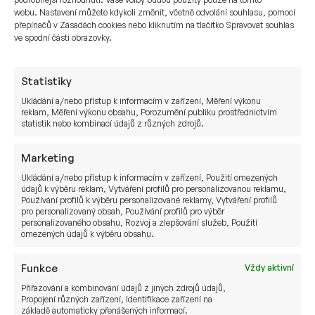
a při takto nizkých částkách by to bylo velmi
webu. Nastavení můžete kdykoli změnit, včetně odvolání souhlasu, pomocí
drahé. Minimální investice do ETF fondů je
přepínačů v Zásadách cookies nebo kliknutím na tlačítko Spravovat souhlas
ve spodní části obrazovky.
200 000,- Kč, poměr cena za pokyn.
Nezávislé investiční poradenství
Statistiky
Ukládání a/nebo přístup k informacím v zařízení, Měření výkonu
Možná se ptáte, kdo a jakým způsobem by vám
reklam, Měření výkonu obsahu, Porozumění publiku prostřednictvím
měl radit ohledně investičního portfilia.
statistik nebo kombinací údajů z různých zdrojů.
V současné situaci najdete na trhu dva, respektive
tři typy poradců či bankéřů, kteří vám mohou radit
Marketing
ohledně investic.
Ukládání a/nebo přístup k informacím v zařízení, Použití omezených
údajů k výběru reklam, Vytváření profilů pro personalizovanou reklamu,
Používání profilů k výběru personalizované reklamy, Vytváření profilů
Prvním typem poradců jsou zaměstnaci banky,
pro personalizovaný obsah, Používání profilů pro výběr
osobní či privátní bankéři. Tito lidé dělají dobrou
personalizovaného obsahu, Rozvoj a zlepšování služeb, Použití
omezených údajů k výběru obsahu.
práci, disponují však omezeným portfoliem
a budou nabízet jen produkty dané banky či nějaké
Funkce
Vždy aktivní
zahraniční banky. Jejich nabídka není široká, i když
Přiřazování a kombinování údajů z jiných zdrojů údajů,
někteří vám oproti minulosti již mohou nabízet
Propojení různých zařízení, Identifikace zařízení na
více fondů jiných společností, přesto je tato
základě automaticky přenášených informací.