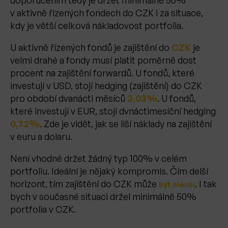
doporučením tedy je držet minimálně 50%
v aktivně řízených fondech do CZK i za situace,
kdy je větší celková nákladovost portfolia.
U aktivně řízených fondů je zajištění do
CZK
je
velmi drahé a fondy musí platit poměrně dost
procent na zajištění forwardů. U fondů, které
investují v USD, stojí hedging (zajištění) do CZK
pro období dvanácti měsíců
3,03%
. U fondů,
které investují v EUR, stojí dvnáctimesíční hedging
0,72%
. Zde je vidět, jak se liší náklady na zajištění
v euru a dolaru.
Není vhodné držet žádný typ 100% v celém
portfoliu. Ideální je nějaký kompromis. Čím delší
horizont, tím zajištění do CZK může
. I tak
být měnší
bych v současné situaci držel minimálně 50%
portfolia v CZK.