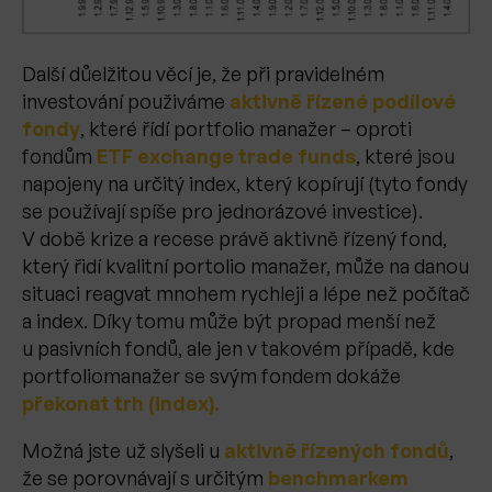
Další důelžitou věcí je, že při pravidelném
investování použiváme
aktivně řízené podílové
fondy
, které řídí portfolio manažer – oproti
fondům
ETF exchange trade funds
, které jsou
napojeny na určitý index, který kopírují (tyto fondy
se používají spíše pro jednorázové investice).
V době krize a recese právě aktivně řízený fond,
který řidí kvalitní portolio manažer, může na danou
situaci reagvat mnohem rychleji a lépe než počítač
a index. Díky tomu může být propad menší než
u pasivních fondů, ale jen v takovém případě, kde
portfoliomanažer se svým fondem dokáže
překonat trh (index).
Možná jste už slyšeli u
aktivně řízených fondů
,
že se porovnávají s určitým
benchmarkem