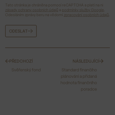
Tato stránka je chráněna pomocí reCAPTCHA a platí na ni
zásady ochrany osobních údajů
a
podmínky služby Google
.
Odesláním zprávy beru na vědomí
zpracování osobních údajů
.
ODESLAT
PŘEDCHOZÍ
NÁSLEDUJÍCÍ
Svěřenský fond
Standard finančího
plánování a přidaná
hodnota finančního
poradce