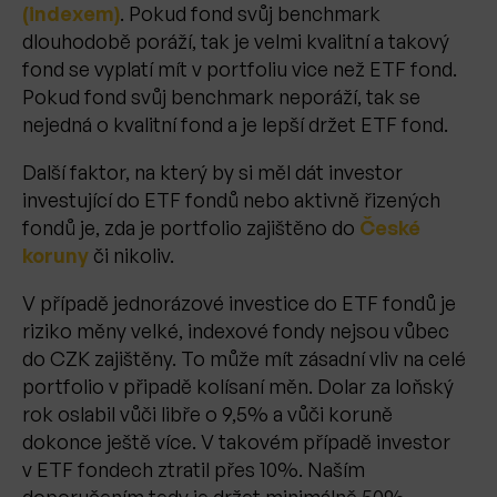
(indexem)
. Pokud fond svůj benchmark
dlouhodobě poráží, tak je velmi kvalitní a takový
fond se vyplatí mít v portfoliu vice než ETF fond.
Pokud fond svůj benchmark neporáží, tak se
nejedná o kvalitní fond a je lepší držet ETF fond.
Další faktor, na který by si měl dát investor
investující do ETF fondů nebo aktivně řizených
fondů je, zda je portfolio zajištěno do
České
koruny
či nikoliv.
V případě jednorázové investice do ETF fondů je
riziko měny velké, indexové fondy nejsou vůbec
do CZK zajištěny. To může mít zásadní vliv na celé
portfolio v připadě kolísaní měn. Dolar za loňský
rok oslabil vůči libře o 9,5% a vůči koruně
dokonce ještě více. V takovém případě investor
v ETF fondech ztratil přes 10%. Naším