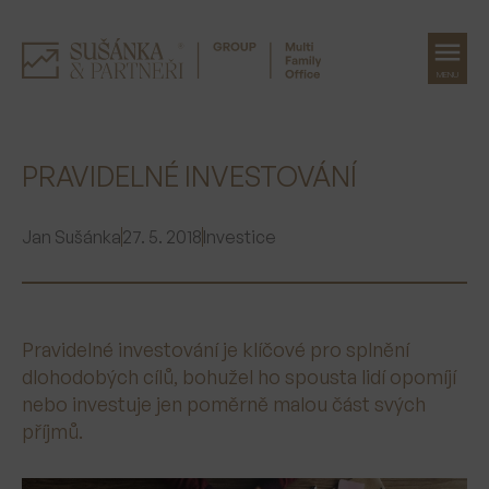
MENU
Přeskočit
na
PRAVIDELNÉ INVESTOVÁNÍ
obsah
Jan Sušánka
27. 5. 2018
Investice
Pravidelné investování je klíčové pro splnění
dlohodobých cílů, bohužel ho spousta lidí opomíjí
nebo investuje jen poměrně malou část svých
příjmů.