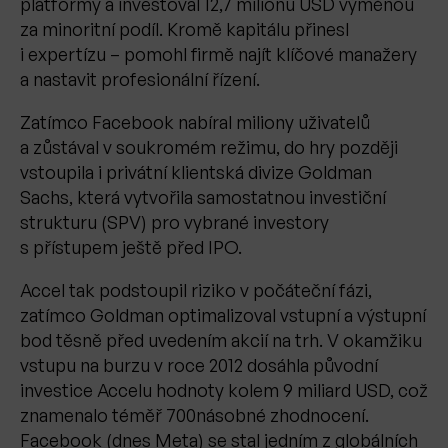
platformy a investoval 12,7 milionu USD výměnou
za minoritní podíl. Kromě kapitálu přinesl
i expertízu – pomohl firmě najít klíčové manažery
a nastavit profesionální řízení.
Zatímco Facebook nabíral miliony uživatelů
a zůstával v soukromém režimu, do hry později
vstoupila i privátní klientská divize Goldman
Sachs, která vytvořila samostatnou investiční
strukturu (SPV) pro vybrané investory
s přístupem ještě před IPO.
Accel tak podstoupil riziko v počáteční fázi,
zatímco Goldman optimalizoval vstupní a výstupní
bod těsně před uvedením akcií na trh. V okamžiku
vstupu na burzu v roce 2012 dosáhla původní
investice Accelu hodnoty kolem 9 miliard USD, což
znamenalo téměř 700násobné zhodnocení.
Facebook (dnes Meta) se stal jedním z globálních