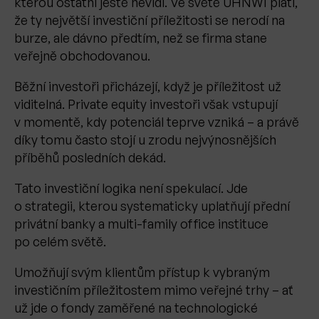
kterou ostatní ještě nevidí. Ve světě UHNWI platí,
že ty největší investiční příležitosti se nerodí na
burze, ale dávno předtím, než se firma stane
veřejně obchodovanou.
Běžní investoři přicházejí, když je příležitost už
viditelná. Private equity investoři však vstupují
v momentě, kdy potenciál teprve vzniká – a právě
díky tomu často stojí u zrodu nejvýnosnějších
příběhů posledních dekád.
Tato investiční logika není spekulací. Jde
o strategii, kterou systematicky uplatňují přední
privátní banky a multi-family office instituce
po celém světě.
Umožňují svým klientům přístup k vybraným
investičním příležitostem mimo veřejné trhy – ať
už jde o fondy zaměřené na technologické