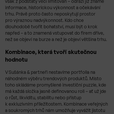
však z podstaty věci limitován – odráží již známé
informace, historickou výkonnost a očekávání
trhu. Právě proto často neposkytují prostor
pro výraznou nadvýkonnost. Kdo chce
dlouhodobě tvořit bohatství, musí být o krok
napřed – a to znamená vstupovat do firem dříve,
než se objeví na burze a než je objeví většina trhu.
Kombinace, která tvoří skutečnou
hodnotu
V Sušánka & partneři nestavíme portfolia na
náhodném výběru trendových produktů. Místo
toho skládáme promyšlené investiční puzzle, kde
má každá složka jasně definovanou roli – ať už jde
o růst, likviditu, stabilitu nebo přístup
k exkluzivním příležitostem. Kombinace veřejných
a soukromých trhů nám umožňuje vyvážit jistotu