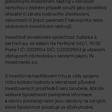
jednotlivými investičními nástroji v minulosti
nemohou v žádném případě sloužit jako spolehlivý
ukazatel či záruka budoucího zhodnocení,
výkonnosti či jiných parametrů takovýchto nebo
obdobných investičních nástrojů.
Investičně poradenská společnost Sušánka &
partneři a.s. se sídlem Na Perštýně 342/1, 110 00
Praha 1 IČ: 02029014 DIČ: CZ02029014 je vázaným
zástupcem obchodníka s cennými papíry IN
Investments a.s.
S investicí na kapitálovém trhu je vždy spojeno
riziko kolísání hodnoty a návratnost původně
investovaných prostředků není zaručena. Ačkoliv
veškeré Společností zveřejněné informace
a názory pocházejí nebo jsou založeny na zdrojích,
které Společnost považuje za důvěryhodné,