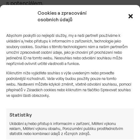
s potenciálem.
Cookies a zpracování
Veřejné trhy poskytují přístup k etablovaným
osobních údajů
firmám, možnost operativní reakce na vývoj trhů
a využití investic jako zástavy při pákovém
Abychom poskytli co nejlepší služby, my a naši partneři používáme k
financování. I zde lze najít vysoce kvalitní investiční
ukládání a/nebo přístupu k informacím o zařízeních, technologie jako
příležitosti – jen jich je výrazně méně než na trhu
soubory cookies. Souhlas s těmito technologiemi nám a našim partnerům
umožní zpracovávat osobní údaje, jako je chování při procházení nebo
soukromém. Private equity pak umožňuje
jedinečná ID na tomto webu. Nesouhlas nebo odvolání souhlasu může
vstoupit do firem dříve, než se objeví na burze,
nepříznivě ovlivnit určité vlastnosti a funkce.
a být tak přímým účastníkem růstu nových lídrů.
Kliknutím níže vyjádřete souhlas s výše uvedeným nebo proveďte
Právě propojení těchto dvou světů považujeme za
podrobnější rozhodnutí. Vaše volby budou použity pouze na tomto
webu. Nastavení můžete kdykoli změnit, včetně odvolání souhlasu, pomocí
základní stavební prvek strategické správy
přepínačů v Zásadách cookies nebo kliknutím na tlačítko Spravovat souhlas
rodinného bohatství.
ve spodní části obrazovky.
Závěrem: Buďte tam, kde příběh
Statistiky
teprve začíná
Ukládání a/nebo přístup k informacím v zařízení, Měření výkonu
reklam, Měření výkonu obsahu, Porozumění publiku prostřednictvím
statistik nebo kombinací údajů z různých zdrojů.
Pokud hledáte růstové investice, které nejsou