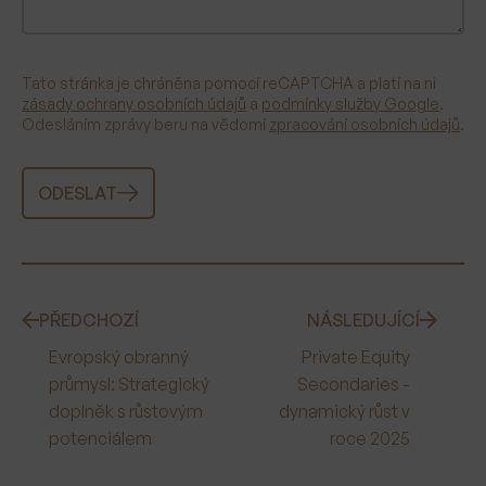
Tato stránka je chráněna pomocí reCAPTCHA a platí na ni
zásady ochrany osobních údajů
a
podmínky služby Google
.
Odesláním zprávy beru na vědomí
zpracování osobních údajů
.
ODESLAT
PŘEDCHOZÍ
NÁSLEDUJÍCÍ
Evropský obranný
Private Equity
průmysl: Strategický
Secondaries -
doplněk s růstovým
dynamický růst v
potenciálem
roce 2025