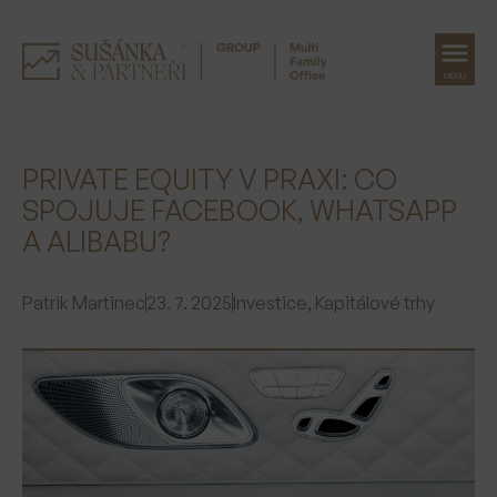
MENU
Přeskočit
na
PRIVATE EQUITY V PRAXI: CO
obsah
SPOJUJE FACEBOOK, WHATSAPP
A ALIBABU?
Patrik Martinec
23. 7. 2025
Investice
,
Kapitálové trhy