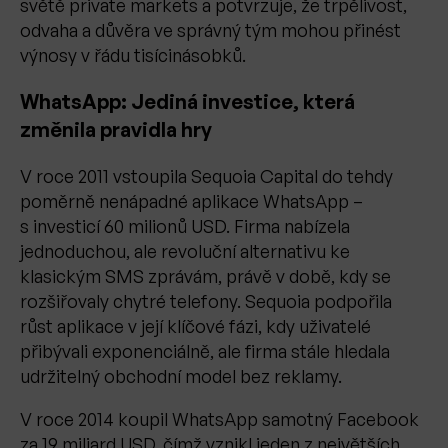
světě private markets a potvrzuje, že trpělivost,
odvaha a důvěra ve správný tým mohou přinést
výnosy v řádu tisícinásobků.
WhatsApp: Jediná investice, která
změnila pravidla hry
V roce 2011 vstoupila Sequoia Capital do tehdy
poměrně nenápadné aplikace WhatsApp –
s investicí 60 milionů USD. Firma nabízela
jednoduchou, ale revoluční alternativu ke
klasickým SMS zprávám, právě v době, kdy se
rozšiřovaly chytré telefony. Sequoia podpořila
růst aplikace v její klíčové fázi, kdy uživatelé
přibývali exponenciálně, ale firma stále hledala
udržitelný obchodní model bez reklamy.
V roce 2014 koupil WhatsApp samotný Facebook
za 19 miliard USD, čímž vznikl jeden z největších