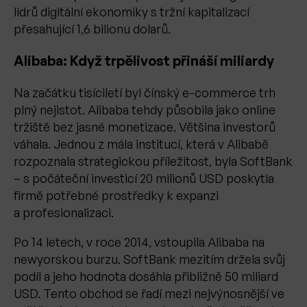
lídrů digitální ekonomiky s tržní kapitalizací
přesahující 1,6 bilionu dolarů.
Alibaba: Když trpělivost přináší miliardy
Na začátku tisíciletí byl čínský e-commerce trh
plný nejistot. Alibaba tehdy působila jako online
tržiště bez jasné monetizace. Většina investorů
váhala. Jednou z mála institucí, která v Alibabě
rozpoznala strategickou příležitost, byla SoftBank
– s počáteční investicí 20 milionů USD poskytla
firmě potřebné prostředky k expanzi
a profesionalizaci.
Po 14 letech, v roce 2014, vstoupila Alibaba na
newyorskou burzu. SoftBank mezitím držela svůj
podíl a jeho hodnota dosáhla přibližně 50 miliard
USD. Tento obchod se řadí mezi nejvýnosnější ve