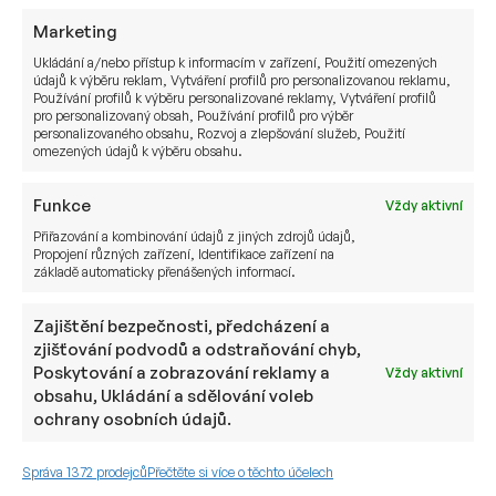
veřejné.
Marketing
Pokud chcete mít přístup ke strukturám, kde
vzniká skutečné bohatství.
Ukládání a/nebo přístup k informacím v zařízení, Použití omezených
údajů k výběru reklam, Vytváření profilů pro personalizovanou reklamu,
A pokud vás zajímá strategické budování majetku
Používání profilů k výběru personalizované reklamy, Vytváření profilů
pro personalizovaný obsah, Používání profilů pro výběr
s dlouhodobou vizí…
personalizovaného obsahu, Rozvoj a zlepšování služeb, Použití
omezených údajů k výběru obsahu.
…pak je na čase propojit veřejný a soukromý
kapitál – a mít po svém boku partnera, který vám
Funkce
Vždy aktivní
tuto cestu otevře.
Přiřazování a kombinování údajů z jiných zdrojů údajů,
Propojení různých zařízení, Identifikace zařízení na
základě automaticky přenášených informací.
📘 Chcete se dozvědět více o roli soukromého
kapitálu v portfoliu?
Zajištění bezpečnosti, předcházení a
zjišťování podvodů a odstraňování chyb,
Stáhněte si e-book
Private Equity v portfoliích
Poskytování a zobrazování reklamy a
Vždy aktivní
multimilionářů
a zjistěte, jak funguje přístup
obsahu, Ukládání a sdělování voleb
k neveřejným investičním příležitostem, které
ochrany osobních údajů.
běžní investoři nevidí.
Správa 1372 prodejců
Přečtěte si více o těchto účelech
🤝 Zajímá vás, jak by takové investice mohly