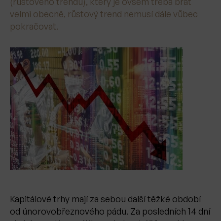
(růstového trendu), který je ovšem třeba brát
velmi obecně, růstový trend nemusí dále vůbec
pokračovat.
Kapitálové trhy mají za sebou další těžké období
od únorovobřeznového pádu. Za posledních 14 dní