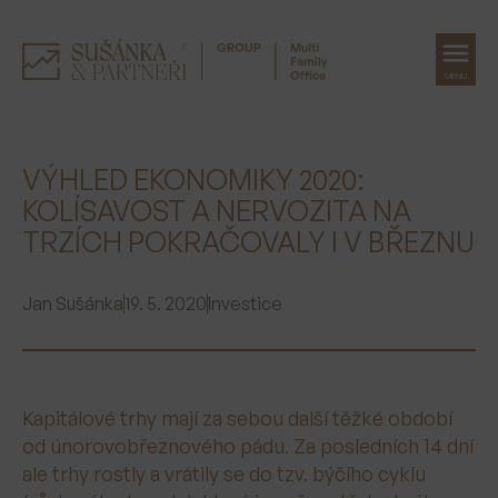
MENU
Přeskočit
na
VÝHLED EKONOMIKY 2020:
obsah
KOLÍSAVOST A NERVOZITA NA
TRZÍCH POKRAČOVALY I V BŘEZNU
Jan Sušánka
19. 5. 2020
Investice
Kapitálové trhy mají za sebou další těžké období
od únorovobřeznového pádu. Za posledních 14 dní
ale trhy rostly a vrátily se do tzv. býčího cyklu