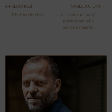
PŘEDCHOZÍ
NÁSLEDUJÍCÍ
Trhy i nadále klesají
Jak se vám postarají
privátní bankéři o
peníze a majetek