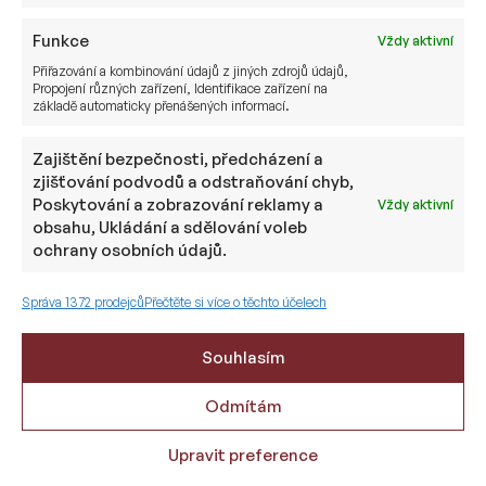
Funkce
Vždy aktivní
Přiřazování a kombinování údajů z jiných zdrojů údajů,
Propojení různých zařízení, Identifikace zařízení na
základě automaticky přenášených informací.
Zajištění bezpečnosti, předcházení a
zjišťování podvodů a odstraňování chyb,
Poskytování a zobrazování reklamy a
Vždy aktivní
Nyní záleží na tom, jak rychle se všechny státy
obsahu, Ukládání a sdělování voleb
a ekonomiky budou schopny vrátit do normálu.
ochrany osobních údajů.
Nastane období “post-epidemické”,
z ekonomického hlediska výrazně důležitější něž
Správa 1372 prodejců
Přečtěte si více o těchto účelech
samotná epidemie.
Souhlasím
Pro dlouhodobé investory se naskytne ještě další
příležitost k nákupu na základě dalšího vývoje
Odmítám
v době recese a návratu zpět do růstového
období. Dlouhodobý investor by se měl držet
Upravit preference
svého investičního plánu a strategie.