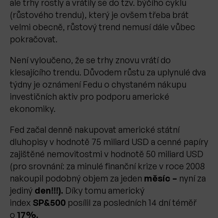
ale trhy rostly a vrátily se do tzv. býčího cyklu
(růstového trendu), který je ovšem třeba brát
velmi obecně, růstový trend nemusí dále vůbec
pokračovat.
Není vyloučeno, že se trhy znovu vrátí do
klesajícího trendu. Důvodem růstu za uplynulé dva
týdny je oznámení Fedu o chystaném nákupu
investičních aktiv pro podporu americké
ekonomiky.
Fed začal denně nakupovat americké státní
dluhopisy v hodnotě 75 miliard USD a cenné papíry
zajištěné nemovitostmi v hodnotě 50 miliard USD
(pro srovnání: za minulé finanční krize v roce 2008
nakoupil podobný objem za jeden
měsíc –
nyní za
jediný
den!!!).
Díky tomu americký
index
SP&500
posílil za posledních 14 dní téměř
o
17%.