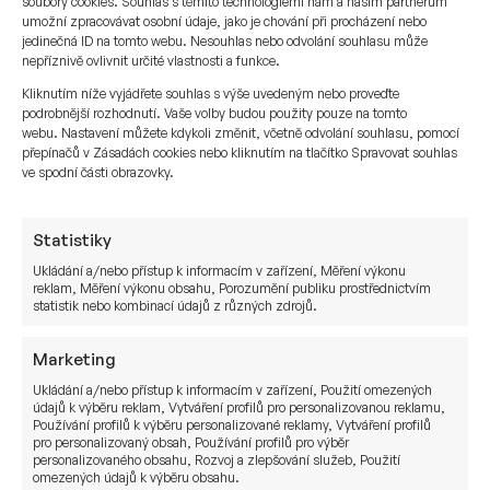
soubory cookies. Souhlas s těmito technologiemi nám a našim partnerům
prvním místě před zaměstnanci,
umožní zpracovávat osobní údaje, jako je chování při procházení nebo
pro zaměstnavatele je mnohem snazší propustit
jedinečná ID na tomto webu. Nesouhlas nebo odvolání souhlasu může
nepříznivě ovlivnit určité vlastnosti a funkce.
své zaměstnance. Americké společnosti mají
Kliknutím níže vyjádřete souhlas s výše uvedeným nebo proveďte
zkušenosti z minulých krizí a ještě něž se
podrobnější rozhodnutí. Vaše volby budou použity pouze na tomto
epidemie rozjela na americkém kontinentě, už
webu. Nastavení můžete kdykoli změnit, včetně odvolání souhlasu, pomocí
začaly podnikat jisté kroky, včetně propouštění
přepínačů v Zásadách cookies nebo kliknutím na tlačítko Spravovat souhlas
ve spodní části obrazovky.
zaměstnanců. Evropské podniky se nemohou
kvůli dané legislativě tak jednoduše zbavovat
zaměstnanců a důležitá rozhodnutí jsou výrazně
Statistiky
pomalejší. I přesto se za poslední měsíc zvýšila
Ukládání a/nebo přístup k informacím v zařízení, Měření výkonu
nezaměstnanost v USA na 20 milionů uchazečů
reklam, Měření výkonu obsahu, Porozumění publiku prostřednictvím
statistik nebo kombinací údajů z různých zdrojů.
o práci.
Marketing
Ukládání a/nebo přístup k informacím v zařízení, Použití omezených
údajů k výběru reklam, Vytváření profilů pro personalizovanou reklamu,
Používání profilů k výběru personalizované reklamy, Vytváření profilů
pro personalizovaný obsah, Používání profilů pro výběr
personalizovaného obsahu, Rozvoj a zlepšování služeb, Použití
omezených údajů k výběru obsahu.