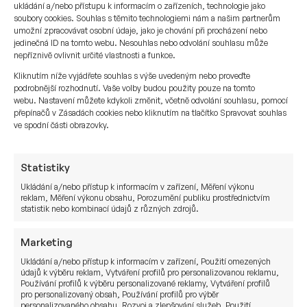
futures…
ukládání a/nebo přístupu k informacím o zařízeních, technologie jako
soubory cookies. Souhlas s těmito technologiemi nám a našim partnerům
umožní zpracovávat osobní údaje, jako je chování při procházení nebo
25. 12. 2016
jedinečná ID na tomto webu. Nesouhlas nebo odvolání souhlasu může
Jan Sušánka
nepříznivě ovlivnit určité vlastnosti a funkce.
Kliknutím níže vyjádřete souhlas s výše uvedeným nebo proveďte
podrobnější rozhodnutí. Vaše volby budou použity pouze na tomto
webu. Nastavení můžete kdykoli změnit, včetně odvolání souhlasu, pomocí
přepínačů v Zásadách cookies nebo kliknutím na tlačítko Spravovat souhlas
ve spodní části obrazovky.
Statistiky
Ukládání a/nebo přístup k informacím v zařízení, Měření výkonu
reklam, Měření výkonu obsahu, Porozumění publiku prostřednictvím
statistik nebo kombinací údajů z různých zdrojů.
Marketing
Provizní vs. placené finanční
Ukládání a/nebo přístup k informacím v zařízení, Použití omezených
údajů k výběru reklam, Vytváření profilů pro personalizovanou reklamu,
a investiční poradenství
Používání profilů k výběru personalizované reklamy, Vytváření profilů
pro personalizovaný obsah, Používání profilů pro výběr
personalizovaného obsahu, Rozvoj a zlepšování služeb, Použití