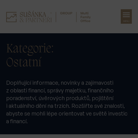
MENU
Přeskočit
na
Kategorie:
obsah
Ostatní
Doplňující informace, novinky a zajímavosti
z oblasti financí, správy majetku, finančního
poradenství, úvěrových produktů, pojištění
i aktuálního dění na trzích. Rozšiřte své znalosti,
abyste se mohli lépe orientovat ve světě investic
a financí.