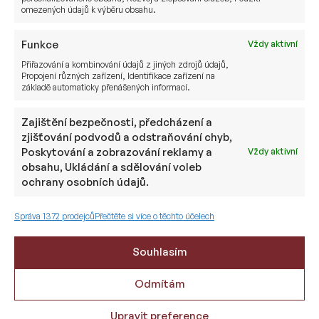
omezených údajů k výběru obsahu.
Provizní vs. placené poradenství, co je
pro klienta výhodnější? Pracuji s
Funkce
Vždy aktivní
provizním i placeným investičním či
Přiřazování a kombinování údajů z jiných zdrojů údajů,
finančním poradenstvím, jaké je mé
Propojení různých zařízení, Identifikace zařízení na
základě automaticky přenášených informací.
srovnání?
Zajištění bezpečnosti, předcházení a
24. 12. 2016
Jan Sušánka
zjišťování podvodů a odstraňování chyb,
Poskytování a zobrazování reklamy a
Vždy aktivní
obsahu, Ukládání a sdělování voleb
ochrany osobních údajů.
Správa 1372 prodejců
Přečtěte si více o těchto účelech
Souhlasím
Odmítám
Riziko neinvestování
Upravit preference