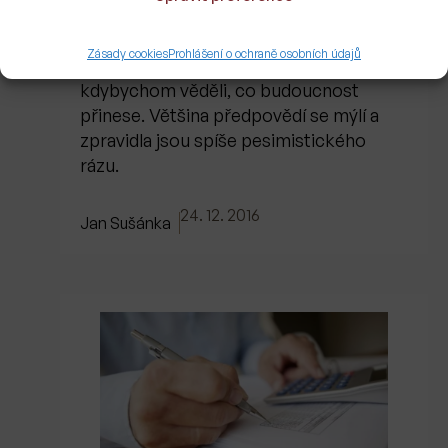
Zásady cookies
Prohlášení o ochraně osobních údajů
Bylo by jednoduché investovat,
kdybychom věděli, co budoucnost
přinese. Většina předpovědí se mýlí a
zpravidla jsou spíše pesimistického
rázu.
24. 12. 2016
Jan Sušánka