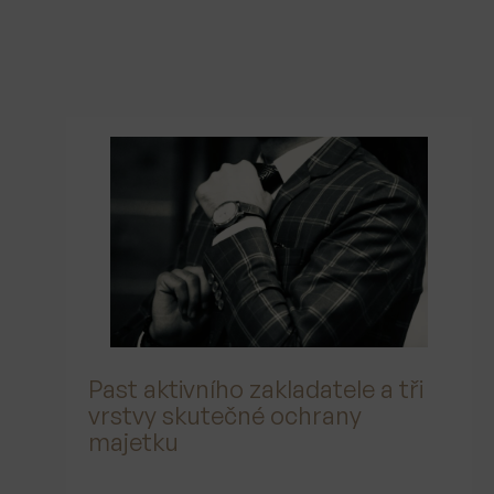
Past aktivního zakladatele a tři
vrstvy skutečné ochrany
majetku