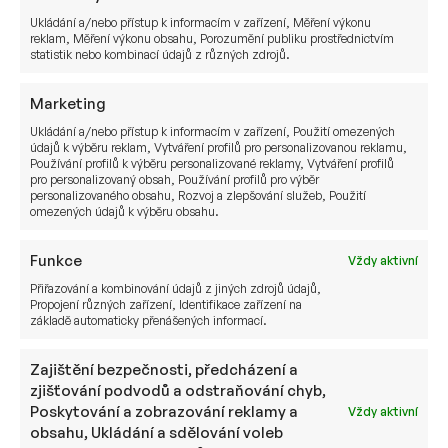
Ukládání a/nebo přístup k informacím v zařízení, Měření výkonu
reklam, Měření výkonu obsahu, Porozumění publiku prostřednictvím
9. 4. 2026
Pavel Černík
statistik nebo kombinací údajů z různých zdrojů.
Marketing
Ukládání a/nebo přístup k informacím v zařízení, Použití omezených
údajů k výběru reklam, Vytváření profilů pro personalizovanou reklamu,
Používání profilů k výběru personalizované reklamy, Vytváření profilů
pro personalizovaný obsah, Používání profilů pro výběr
personalizovaného obsahu, Rozvoj a zlepšování služeb, Použití
omezených údajů k výběru obsahu.
Funkce
Vždy aktivní
Přiřazování a kombinování údajů z jiných zdrojů údajů,
Propojení různých zařízení, Identifikace zařízení na
základě automaticky přenášených informací.
Semi-liquid fondy: Jak
kombinovat flexibilitu a výnosy
Zajištění bezpečnosti, předcházení a
v private equity?
zjišťování podvodů a odstraňování chyb,
Poskytování a zobrazování reklamy a
Vždy aktivní
obsahu, Ukládání a sdělování voleb