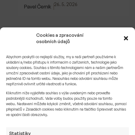
26. 5. 2026
Pavel Černík
Cookies a zpracování
osobních údajů
Abychom poskytli co nejlepší služby, my a naši partneři používáme k
ukládání a/nebo přístupu k informacím o zařízeních, technologie jako
soubory cookies. Souhlas s těmito technologiemi nám a našim partnerům
umožní zpracovávat osobní údaje, jako je chování při procházení nebo
jedinečná ID na tomto webu. Nesouhlas nebo odvolání souhlasu může
nepříznivě ovlivnit určité vlastnosti a funkce.
Kliknutím níže vyjádřete souhlas s výše uvedeným nebo proveďte
podrobnější rozhodnutí. Vaše volby budou použity pouze na tomto
webu. Nastavení můžete kdykoli změnit, včetně odvolání souhlasu, pomocí
Architektura majetku
přepínačů v Zásadách cookies nebo kliknutím na tlačítko Spravovat souhlas
v rozděleném světě: Geopolitika
ve spodní části obrazovky.
jako hlavní hybatel rodinných
portfolií
Statistiky