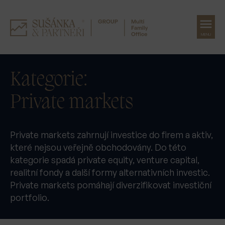
MENU
Přeskočit
na
Kategorie:
obsah
Private markets
Private markets zahrnují investice do firem a aktiv,
které nejsou veřejně obchodovány. Do této
kategorie spadá private equity, venture capital,
realitní fondy a další formy alternativních investic.
Private markets pomáhají diverzifikovat investiční
portfolio.