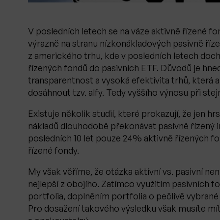
V posledních letech se na váze aktivně řízené fo
výrazně na stranu nízkonákladových pasivně říz
z amerického trhu, kde v posledních letech doch
řízených fondů do pasivních ETF. Důvodů je hned
transparentnost a vysoká efektivita trhů, kter
dosáhnout tzv. alfy. Tedy vyššího výnosu při stej
Existuje několik studií, které prokazují, že jen
nákladů dlouhodobě překonávat pasivně řízený in
posledních 10 let pouze 24% aktivně řízených fon
řízené fondy.
My však věříme, že otázka aktivní vs. pasivní není
nejlepší z obojího. Zatímco využitím pasivních 
portfolia, doplněním portfolia o pečlivě vybrané
Pro dosažení takového výsledku však musíte mít