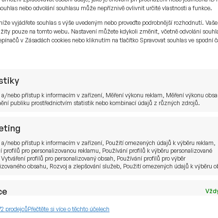
arametrem celková nákladovost fondu.
uhlas nebo odvolání souhlasu může nepříznivě ovlivnit určité vlastnosti a funkce.
níže vyjádřete souhlas s výše uvedeným nebo proveďte podrobnější rozhodnutí. Vaše
zvou, a proto porovnávání čtvrtletních výsledků
žity pouze na tomto webu. Nastavení můžete kdykoli změnit, včetně odvolání souhl
všechny aktivní fondy, které byly investorům
pínačů v Zásadách cookies nebo kliknutím na tlačítko Spravovat souhlas ve spodní č
.
 výnosy s odpovídajícími indexy. Z 9 % fondů, které
nala více než polovina z nich tři po sobě jdoucí
, zda máte vy, a případně vaši klienti, trpělivost
stiky
, kterého jste vybrali.
 a/nebo přístup k informacím v zařízení, Měření výkonu reklam, Měření výkonu obs
ní publiku prostřednictvím statistik nebo kombinací údajů z různých zdrojů.
 by měl český investor využívat aktivně řízené
eting
rakticky neexistují pasivně řízené fondy zajištěné
 a/nebo přístup k informacím v zařízení, Použití omezených údajů k výběru reklam,
může vyjít investora na nemalé transakční náklady,
í profilů pro personalizovanou reklamu, Používání profilů k výběru personalizované
zených fondů. Naproti tomu najdete už poměrně
 Vytváření profilů pro personalizovaný obsah, Používání profilů pro výběr
izovaného obsahu, Rozvoj a zlepšování služeb, Použití omezených údajů k výběru 
 které nabízejí zajištění do české koruny.
akticky ztrácí a pro mnohé investory je to
ce
Vždy
iko ve svém portfoliu.
ání a kombinování údajů z jiných zdrojů údajů, Propojení různých zařízení,
72 prodejců
Přečtěte si více o těchto účelech
kace zařízení na základě automaticky přenášených informací.