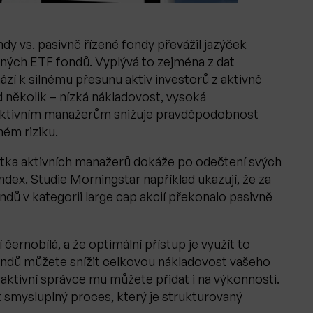
ndy vs. pasivně řízené fondy převážil jazýček
ených ETF fondů. Vyplývá to zejména z dat
ází k silnému přesunu aktiv investorů z aktivně
 několik – nízká nákladovost, vysoká
á aktivním manažerům snižuje pravděpodobnost
ném riziku.
 hrstka aktivních manažerů dokáže po odečtení svých
dex. Studie Morningstar například ukazují, že za
dů v kategorii large cap akcií překonalo pasivně
 černobílá, a že optimální přístup je využít to
fondů můžete snížit celkovou nákladovost vašeho
 aktivní správce mu můžete přidat i na výkonnosti.
 smysluplný proces, který je strukturovaný