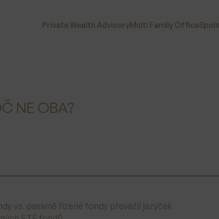
Private Wealth Advisory
Multi Family Office
Spol
OČ NE OBA?
ndy vs. pasivně řízené fondy převážil jazýček
zených ETF fondů