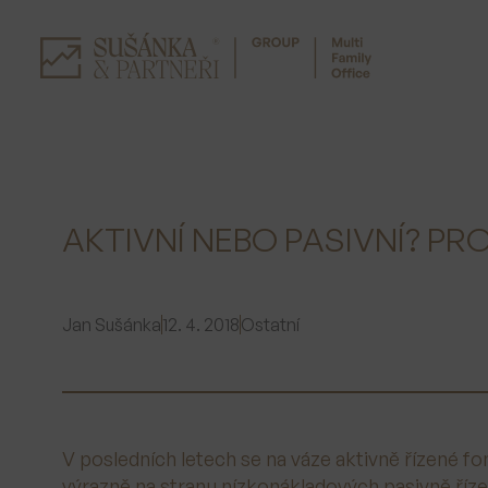
Přeskočit
na
obsah
AKTIVNÍ NEBO PASIVNÍ? PR
Jan Sušánka
12. 4. 2018
Ostatní
V posledních letech se na váze aktivně řízené fo
výrazně na stranu nízkonákladových pasivně ří