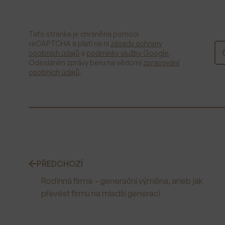
Tato stránka je chráněna pomocí
reCAPTCHA a platí na ni
zásady ochrany
osobních údajů
a
podmínky služby Google
.
Odesláním zprávy beru na vědomí
zpracování
osobních údajů
.
PŘEDCHOZÍ
Rodinná firma - generační výměna, aneb jak
převést firmu na mladší generaci