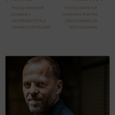
Proč je dobré mít
Proč je dobré mít
poradce s
sestavený finanční
certifikátem EFA a
plán a zaplatit za
nechat si od něj radit
jeho sestavení