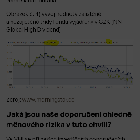
velmi slabá ochrana.
Obrázek č. 4) vývoj hodnoty zajištěné
a nezajištěné třídy fondu vyjádřený v CZK (NN
Global High Dividend)
Zdroj:
www.morningstar.de
Jaká jsou naše doporučení ohledně
měnového rizika v tuto chvíli?
Ve VHI se při našich investičních doporučeních