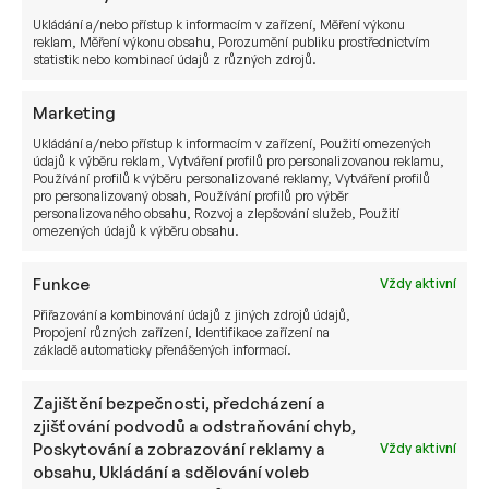
posílení byla natolik vysoká, že jsme
Ukládání a/nebo přístup k informacím v zařízení, Měření výkonu
doporučovali zajišťovat minimálně 50%
reklam, Měření výkonu obsahu, Porozumění publiku prostřednictvím
statistik nebo kombinací údajů z různých zdrojů.
hodnoty všech portfolií, které jsme klientům
doporučovali.
Marketing
Zatímco důvod č. 1 stále přetrvává a bude
Ukládání a/nebo přístup k informacím v zařízení, Použití omezených
údajů k výběru reklam, Vytváření profilů pro personalizovanou reklamu,
přetrvávat, důvod č. 2 pomalu opadá s tím, jak se
Používání profilů k výběru personalizované reklamy, Vytváření profilů
Česká koruna vrací ke své rovnovážné tržní
pro personalizovaný obsah, Používání profilů pro výběr
personalizovaného obsahu, Rozvoj a zlepšování služeb, Použití
úrovni. V souvislosti s tím budeme postupně od
omezených údajů k výběru obsahu.
požadavku na zajištění koruny u dlouhodobých
portfolií ustupovat. S tím souvisí i alokace do
Funkce
Vždy aktivní
korunových státních dluhopisů, které jsme
Přiřazování a kombinování údajů z jiných zdrojů údajů,
klientům v omezené míře do portfolií stále
Propojení různých zařízení, Identifikace zařízení na
základě automaticky přenášených informací.
doporučovali, protože využití jiných alespoň
stejně bezpečných státních dluhopisů bylo
Zajištění bezpečnosti, předcházení a
zatíženo právě vysokým měnových rizikem
zjišťování podvodů a odstraňování chyb,
a neexistovali fondy, které by tyto třídy investic
Poskytování a zobrazování reklamy a
Vždy aktivní
zajišťovali. Základní rozložení (strategickou
obsahu, Ukládání a sdělování voleb