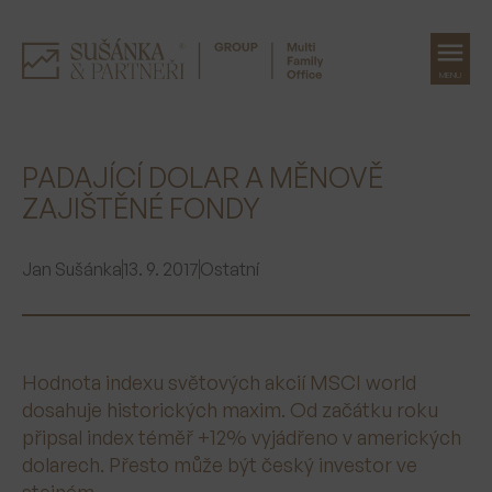
MENU
Přeskočit
na
PADAJÍCÍ DOLAR A MĚNOVĚ
obsah
ZAJIŠTĚNÉ FONDY
Jan Sušánka
13. 9. 2017
Ostatní
Hodnota indexu světových akcií MSCI world
dosahuje historických maxim. Od začátku roku
připsal index téměř +12% vyjádřeno v amerických
dolarech. Přesto může být český investor ve
stejném.