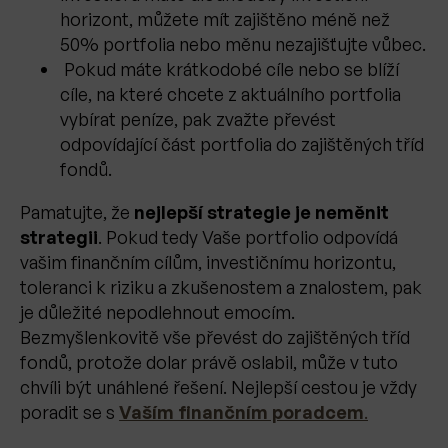
horizont, můžete mít zajištěno méně než
50% portfolia nebo měnu nezajišťujte vůbec.
Pokud máte krátkodobé cíle nebo se blíží
cíle, na které chcete z aktuálního portfolia
vybírat peníze, pak zvažte převést
odpovídající část portfolia do zajištěných tříd
fondů.
Pamatujte, že
nejlepší strategie je neměnit
strategii
. Pokud tedy Vaše portfolio odpovídá
vašim finančním cílům, investičnímu horizontu,
toleranci k riziku a zkušenostem a znalostem, pak
je důležité nepodlehnout emocím.
Bezmyšlenkovitě vše převést do zajištěných tříd
fondů, protože dolar právě oslabil, může v tuto
chvíli být unáhlené řešení. Nejlepší cestou je vždy
poradit se s
Vaším finančním poradcem
.