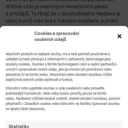
držíme vždy prověřených investičních zásad
a principů. Ty říkají, že z dlouhodobého hlediska je
vývoj kurzů měn hra s nulovým součtem, a proto
se ukazuje, že pro dlouhodobé investory není
Cookies a zpracování
nutné měny zajišťovat
osobních údajů
Existují však 2 důvody, proč jsme měnově
zajištěné fondy v portfoliích využívali. Ty důvody
Abychom poskytli co nejlepší služby, my a naši partneři používáme k
ukládání a/nebo přístupu k informacím o zařízeních, technologie jako
jsou následující:
soubory cookies. Souhlas s těmito technologiemi nám a našim partnerům
umožní zpracovávat osobní údaje, jako je chování při procházení nebo
Snížení kolísavosti hodnoty portfolia. A to
jedinečná ID na tomto webu. Nesouhlas nebo odvolání souhlasu může
nepříznivě ovlivnit určité vlastnosti a funkce.
zejména u portfolií s kratším investičním
horizontem nebo konzervativnější strategií.
Kliknutím níže vyjádřete souhlas s výše uvedeným nebo proveďte
podrobnější rozhodnutí. Vaše volby budou použity pouze na tomto
V takových případech může měnové riziko
webu. Nastavení můžete kdykoli změnit, včetně odvolání souhlasu, pomocí
významně ovlivnit výsledek investice.
přepínačů v Zásadách cookies nebo kliknutím na tlačítko Spravovat souhlas
Překlenutí vyjímečného stavu v ekonomice,
ve spodní části obrazovky.
kdy byla česká koruna uměle oslabována
intervencemi ČNB a pravděpodobnost jejího
Statistiky