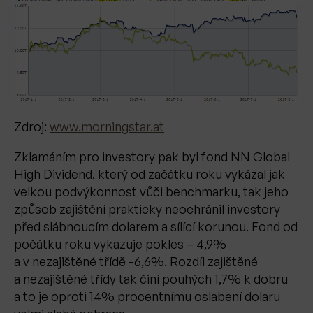
Zdroj:
www.morningstar.at
Zklamáním pro investory pak byl fond NN Global
High Dividend, který od začátku roku vykázal jak
velkou podvýkonnost vůči benchmarku, tak jeho
způsob zajištění prakticky neochránil investory
před slábnoucím dolarem a sílící korunou. Fond od
počátku roku vykazuje pokles – 4,9%
a v nezajištěné třídě -6,6%. Rozdíl zajištěné
a nezajištěné třídy tak činí pouhých 1,7% k dobru
a to je oproti 14% procentnímu oslabení dolaru