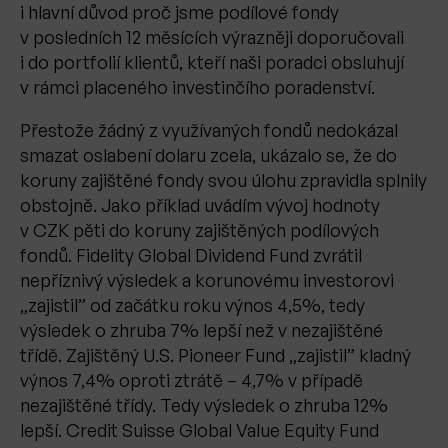
i hlavní důvod proč jsme podílové fondy
v posledních 12 měsících výrazněji doporučovali
i do portfolií klientů, kteří naši poradci obsluhují
v rámci placeného investinčího poradenství.
Přestože žádný z využívaných fondů nedokázal
smazat oslabení dolaru zcela, ukázalo se, že do
koruny zajištěné fondy svou úlohu zpravidla splnily
obstojně. Jako příklad uvádím vývoj hodnoty
v CZK pěti do koruny zajištěných podílových
fondů. Fidelity Global Dividend Fund zvrátil
nepříznivý výsledek a korunovému investorovi
„zajistil” od začátku roku výnos 4,5%, tedy
výsledek o zhruba 7% lepší než v nezajištěné
třídě. Zajištěný U.S. Pioneer Fund „zajistil” kladný
výnos 7,4% oproti ztrátě – 4,7% v případě
nezajištěné třídy. Tedy výsledek o zhruba 12%
lepší. Credit Suisse Global Value Equity Fund