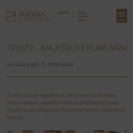
MENU
Přeskočit
na
TRUSTY – MAJETKOVÉ PLÁNOVÁNÍ
obsah
Jan Sušánka
28. 10. 2018
Ostatní
Trusty neboli majetkové plánování do kterého
řadím nadace, nadační fondy a svěřenské fondy.
Trusty se využívají pro řízení firemních i rodinných
financí.