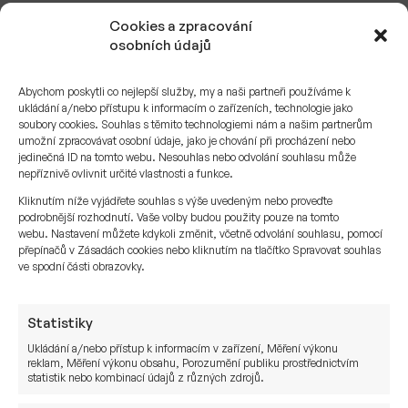
Cookies a zpracování
Kategorie svěřenských fondů:
osobních údajů
ochranný svěřenský fond
Abychom poskytli co nejlepší služby, my a naši partneři používáme k
obchodní svěřenský fond
ukládání a/nebo přístupu k informacím o zařízeních, technologie jako
soubory cookies. Souhlas s těmito technologiemi nám a našim partnerům
umožní zpracovávat osobní údaje, jako je chování při procházení nebo
investiční svěřenský fond
jedinečná ID na tomto webu. Nesouhlas nebo odvolání souhlasu může
nepříznivě ovlivnit určité vlastnosti a funkce.
zajišťovací svěřenský fond
Kliknutím níže vyjádřete souhlas s výše uvedeným nebo proveďte
podrobnější rozhodnutí. Vaše volby budou použity pouze na tomto
rodinný svěřenský fond
webu. Nastavení můžete kdykoli změnit, včetně odvolání souhlasu, pomocí
přepínačů v Zásadách cookies nebo kliknutím na tlačítko Spravovat souhlas
diskreční svěřenský fond
ve spodní části obrazovky.
testamentární svěřenský fond
Statistiky
Druhy majetku vyčleněného do svěřenského
Ukládání a/nebo přístup k informacím v zařízení, Měření výkonu
fondu:
reklam, Měření výkonu obsahu, Porozumění publiku prostřednictvím
statistik nebo kombinací údajů z různých zdrojů.
finanční majetek