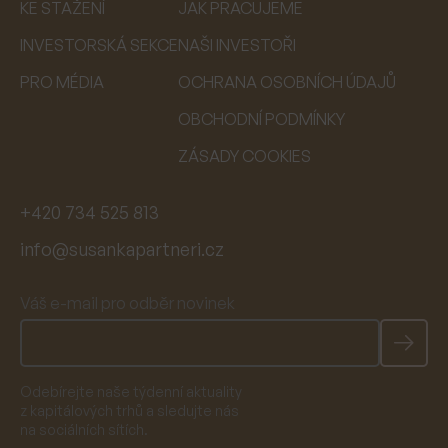
KE STAŽENÍ
JAK PRACUJEME
INVESTORSKÁ SEKCE
NAŠI INVESTOŘI
PRO MÉDIA
OCHRANA OSOBNÍCH ÚDAJŮ
OBCHODNÍ PODMÍNKY
ZÁSADY COOKIES
+420 734 525 813
info@susankapartneri.cz
Váš e-mail pro odběr novinek
Odebírejte naše týdenní aktuality
z kapitálových trhů a sledujte nás
na sociálních sítích.