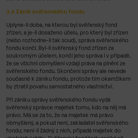
3.6 Zánik svěřenského fondu
Uplyne-li doba, na kterou byl svěřenský fond
zřízen, a je-li dosaženo účelu, pro který byl zřízen
(nebo rozhodne-li tak soud), správa svěřenského
fondu končí. Byl-li svěřenský fond zřízen za
soukromým účelem, končí jeho správa i v případě,
že se všichni obmyšlení vzdají práva na plnění ze
svěřenského fondu. Skončení správy ale nevede
současně k zániku fondu, protože tím okamžikem
by ztratil povahu samostatného vlastnictví.
Při zániku správy svěřenského fondu vydá
svěřenský správce majetek tomu, kdo na něj má
právo. Má se za to, že na majetek má právo
obmyšlený, a pokud není, zakladatel svěřenského
fondu; není-li žádný z nich, připadá majetek do