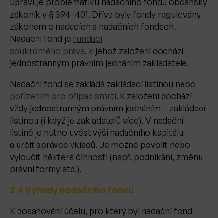
upravuje problematiku nadačního fondu občanský
zákoník v § 394–401. Dříve byly fondy regulovány
zákonem o nadacích a nadačních fondech.
Nadační fond je
fundací
soukromého práva
, k jehož založení dochází
jednostranným právním jednáním zakladatele.
Nadační fond se zakládá zakládací listinou nebo
pořízením pro případ smrti
.
K založení dochází
vždy jednostranným právním jednáním – zakládací
listinou (i když je zakladatelů více). V nadační
listině je nutno uvést výši nadačního kapitálu
a určit správce vkladů. Je možné povolit nebo
vyloučit některé činnosti (např. podnikání, změnu
právní formy atd.).
2.4 Výhody nadačního fondu
K dosahování účelu, pro který byl nadační fond