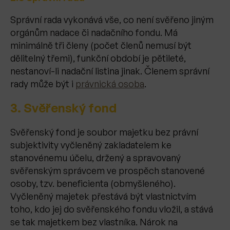
Správní rada vykonává vše, co není svěřeno jiným
orgánům nadace či nadačního fondu. Má
minimálně tři členy (počet členů nemusí být
dělitelný třemi), funkční období je pětileté,
nestanoví-li nadační listina jinak. Členem správní
rady může být i
právnická osoba
.
3. Svěřenský fond
Svěřenský fond je soubor majetku bez právní
subjektivity vyčleněný zakladatelem ke
stanovénemu účelu, držený a spravovaný
svěřenským správcem ve prospěch stanovené
osoby, tzv. beneficienta (obmyšleného).
Vyčleněný majetek přestává být vlastnictvím
toho, kdo jej do svěřenského fondu vložil, a stává
se tak majetkem bez vlastníka. Nárok na