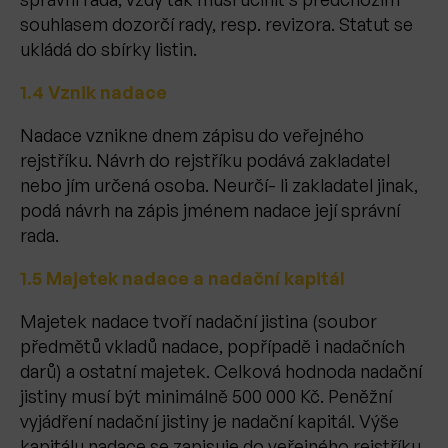
souhlasem dozorčí rady, resp. revizora. Statut se
ukládá do sbírky listin.
1.4 Vznik nadace
Nadace vznikne dnem zápisu do veřejného
rejstříku. Návrh do rejstříku podává zakladatel
nebo jím určená osoba. Neurčí- li zakladatel jinak,
podá návrh na zápis jménem nadace její správní
rada.
1.5 Majetek nadace a nadační kapitál
Majetek nadace tvoří nadační jistina (soubor
předmětů vkladů nadace, popřípadě i nadačních
darů) a ostatní majetek. Celková hodnoda nadační
jistiny musí být minimálně 500 000 Kč. Peněžní
vyjádření nadační jistiny je nadační kapitál. Výše
kapitálu nadace se zapisuje do veřejného rejstříku.