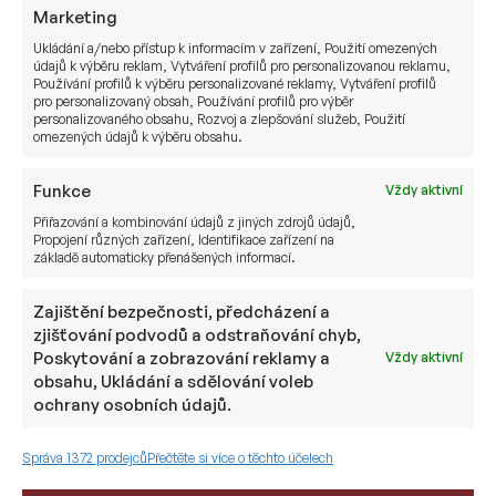
Marketing
hmotný majetek
Ukládání a/nebo přístup k informacím v zařízení, Použití omezených
údajů k výběru reklam, Vytváření profilů pro personalizovanou reklamu,
Používání profilů k výběru personalizované reklamy, Vytváření profilů
nehmotný majetek
pro personalizovaný obsah, Používání profilů pro výběr
personalizovaného obsahu, Rozvoj a zlepšování služeb, Použití
neexistující majetek
omezených údajů k výběru obsahu.
3.1 Svěřenský fond v ČR
Funkce
Vždy aktivní
Přiřazování a kombinování údajů z jiných zdrojů údajů,
Rekodifikací občanského zákoníku (zákon
Propojení různých zařízení, Identifikace zařízení na
č. 89/2012 Sb.) byl dne 1.1.2014 do české právní
základě automaticky přenášených informací.
úpravy zaveden nový pojem svěřenský fond.
Zajištění bezpečnosti, předcházení a
Tento pojem je upraven ve IV. oddílu § 1448 až §
zjišťování podvodů a odstraňování chyb,
1474.
Poskytování a zobrazování reklamy a
Vždy aktivní
obsahu, Ukládání a sdělování voleb
3.2 Historie svěřenských fondů v ČR
ochrany osobních údajů.
Svěřenský fond není v právním řádu neznámý,
Správa 1372 prodejců
Přečtěte si více o těchto účelech
úpravu svěřenství nalezneme v rakouském
občanském zákoníku od roku 1811 až do