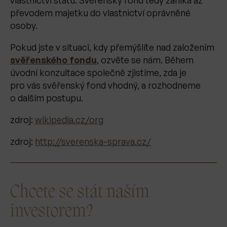
vlastnictví státu. Svěřenský fond tedy zaniká až
převodem majetku do vlastnictví oprávněné
osoby.
Pokud jste v situaci, kdy přemýšlíte nad založením
svěřenského fondu
, ozvěte se nám. Během
úvodní konzultace společně zjistíme, zda je
pro vás svěřenský fond vhodný, a rozhodneme
o dalším postupu.
zdroj:
wikipedia.cz/org
zdroj:
http://sverenska-sprava.cz/
Chcete se stát naším
investorem?