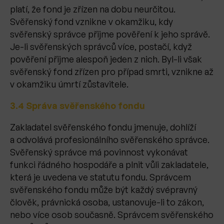
platí, že fond je zřízen na dobu neurčitou.
Svěřenský fond vznikne v okamžiku, kdy
svěřenský správce přijme pověření k jeho správě.
Je-li svěřenských správců více, postačí, když
pověření přijme alespoň jeden z nich. Byl-li však
svěřenský fond zřízen pro případ smrti, vznikne až
v okamžiku úmrtí zůstavitele.
3.4 Správa svěřenského fondu
Zakladatel svěřenského fondu jmenuje, dohlíží
a odvolává profesionálního svěřenského správce.
Svěřenský správce má povinnost vykonávat
funkci řádného hospodáře a plnit vůli zakladatele,
která je uvedena ve statutu fondu. Správcem
svěřenského fondu může být každý svépravný
člověk, právnická osoba, ustanovuje-li to zákon,
nebo více osob současně. Správcem svěřenského