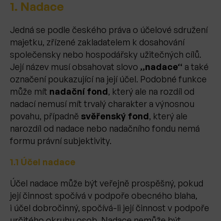
1. Nadace
Jedná se podle českého práva o účelové sdružení
majetku, zřízené zakladatelem k dosahování
společensky nebo hospodářsky užitečných cílů.
Její název musí obsahovat slovo
„nadace“
a také
označení poukazující na její účel. Podobné funkce
může mít
nadační fond
, který ale na rozdíl od
nadací nemusí mít trvalý charakter a výnosnou
povahu, případně
svěřenský fond
, který ale
narozdíl od nadace nebo nadačního fondu nemá
formu právní subjektivity.
1.1 Účel nadace
Účel nadace může být veřejně prospěšný, pokud
její činnost spočívá v podpoře obecného blaha,
i účel dobročinný, spočívá-li její činnost v podpoře
určitého okruhu osob. Nadace nemůže být