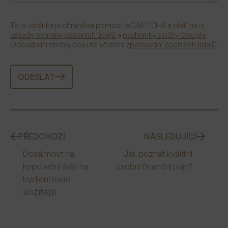
Tato stránka je chráněna pomocí reCAPTCHA a platí na ni
zásady ochrany osobních údajů
a
podmínky služby Google
.
Odesláním zprávy beru na vědomí
zpracování osobních údajů
.
ODESLAT
PŘEDCHOZÍ
NÁSLEDUJÍCÍ
Dosáhnout na
Jak poznat kvalitní
hypoteční úvěr na
osobní finanční plán?
bydlení bude
složitější