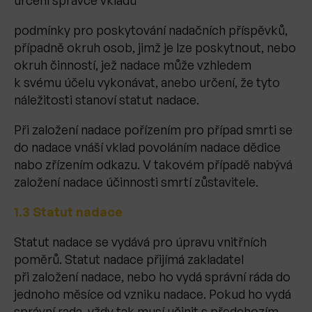
určení správce vkladů
podmínky pro poskytování nadačních příspěvků,
případně okruh osob, jimž je lze poskytnout, nebo
okruh činností, jež nadace může vzhledem
k svému účelu vykonávat, anebo určení, že tyto
náležitosti stanoví statut nadace.
Při založení nadace pořízením pro případ smrti se
do nadace vnáší vklad povoláním nadace dědice
nabo zřízením odkazu. V takovém případě nabývá
založení nadace účinnosti smrtí zůstavitele.
1.3 Statut nadace
Statut nadace se vydává pro úpravu vnitřních
poměrů. Statut nadace přijímá zakladatel
při založení nadace, nebo ho vydá správní ráda do
jednoho měsíce od vzniku nadace. Pokud ho vydá
správní rada, vždy tak musí učinit s předchozím