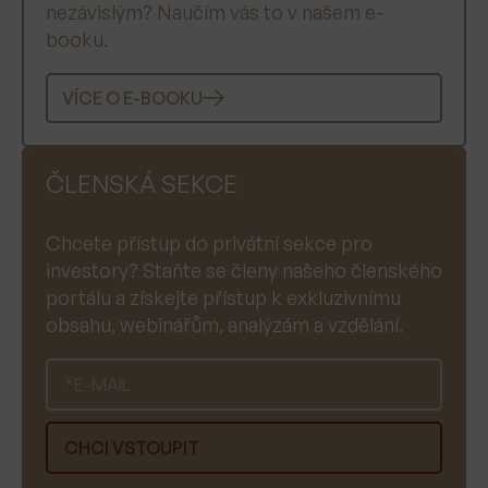
nezávislým? Naučím vás to v našem e-
booku.
VÍCE O E-BOOKU
ČLENSKÁ SEKCE
Chcete přístup do privátní sekce pro
investory? Staňte se členy našeho členského
portálu a získejte přístup k exkluzivnímu
obsahu, webinářům, analýzám a vzdělání.