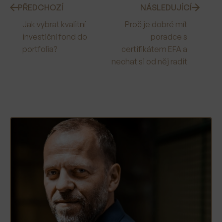
PŘEDCHOZÍ
NÁSLEDUJÍCÍ
Jak vybrat kvalitní
Proč je dobré mít
investiční fond do
poradce s
portfolia?
certifikátem EFA a
nechat si od něj radit