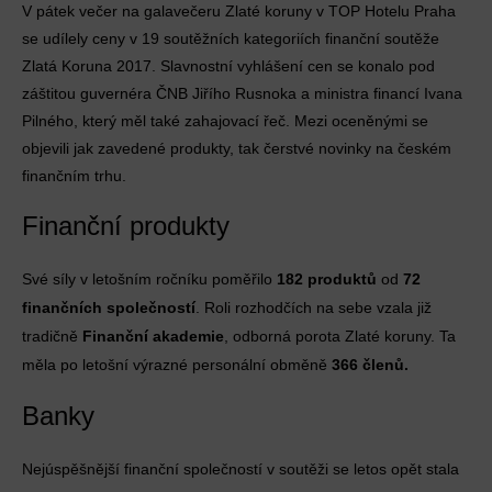
V pátek večer na galavečeru Zlaté koruny v TOP Hotelu Praha
se udílely ceny v 19 soutěžních kategoriích finanční soutěže
Zlatá Koruna 2017. Slavnostní vyhlášení cen se konalo pod
záštitou guvernéra ČNB Jiřího Rusnoka a ministra financí Ivana
Pilného, který měl také zahajovací řeč. Mezi oceněnými se
objevili jak zavedené produkty, tak čerstvé novinky na českém
finančním trhu.
Finanční produkty
Své síly v letošním ročníku poměřilo
182 produktů
od
72
finančních společností
. Roli rozhodčích na sebe vzala již
tradičně
Finanční akademie
, odborná porota Zlaté koruny. Ta
měla po letošní výrazné personální obměně
366 členů.
Banky
Nejúspěšnější finanční společností v soutěži se letos opět stala