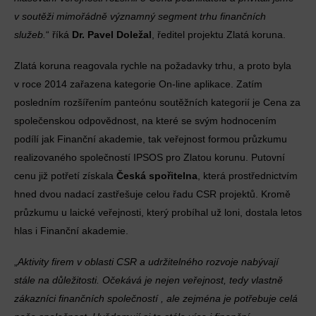
v soutěži mimořádně významný segment trhu finančních
služeb.
“ říká
Dr. Pavel Doležal
, ředitel projektu Zlatá koruna.
Zlatá koruna reagovala rychle na požadavky trhu, a proto byla
v roce 2014 zařazena kategorie On-line aplikace. Zatím
posledním rozšířením panteónu soutěžních kategorií je Cena za
společenskou odpovědnost, na které se svým hodnocením
podílí jak Finanční akademie, tak veřejnost formou průzkumu
realizovaného společností IPSOS pro Zlatou korunu. Putovní
cenu již potřetí získala
Česká spořitelna
, která prostřednictvím
hned dvou nadací zastřešuje celou řadu CSR projektů. Kromě
průzkumu u laické veřejnosti, který probíhal už loni, dostala letos
hlas i Finanční akademie.
„
Aktivity firem v oblasti CSR a udržitelného rozvoje nabývají
stále na důležitosti. Očekává je nejen veřejnost, tedy vlastně
zákazníci finančních společností , ale zejména je potřebuje celá