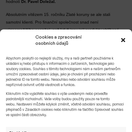
hodnotí
Dr. Pavel Doležal.
Absolutním vítězem 15. ročníku Zlaté koruny se ale stali
samotní klienti. Pro finanční společnost snad není
významnějšího ocenění, než když jsou její produkty oblíbené.
Cookies a zpracování
Kategorie pro spotřebitele
osobních údajů
Abychom poskytli co nejlepší služby, my a naši partneři používáme k
Hypotéky
ukládání a/nebo přístupu k informacím o zařízeních, technologie jako
soubory cookies. Souhlas s těmito technologiemi nám a našim partnerům
Hypotéka České spořitelny
Česká spořitelna
umožní zpracovávat osobní údaje, jako je chování při procházení nebo
1.
jedinečná ID na tomto webu. Nesouhlas nebo odvolání souhlasu může
Hypotéka s bezpečným
nepříznivě ovlivnit určité vlastnosti a funkce.
Hypoteční banka
2.
financováním
Kliknutím níže vyjádřete souhlas s výše uvedeným nebo proveďte
podrobnější rozhodnutí. Vaše volby budou použity pouze na tomto
webu. Nastavení můžete kdykoli změnit, včetně odvolání souhlasu, pomocí
Hypotéka s atraktivní sazbou 1,69%
Unicredit bank
3.
přepínačů v Zásadách cookies nebo kliknutím na tlačítko Spravovat souhlas
ve spodní části obrazovky.
Životní pojištění
pojišťovna České
Flexi životní pojištění