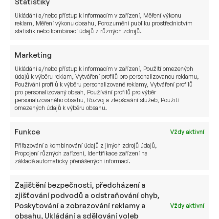
Statistiky
1.
spořitelny
Ukládání a/nebo přístup k informacím v zařízení, Měření výkonu
Allianz ŽIVOT bez absurdních
reklam, Měření výkonu obsahu, Porozumění publiku prostřednictvím
Allianz pojišťovna
statistik nebo kombinací údajů z různých zdrojů.
2.
poplatků
Životní pojištění NA PŘÁNÍ
Kooperativa pojišťovna
Marketing
3.
Ukládání a/nebo přístup k informacím v zařízení, Použití omezených
Neživotní pojištění
údajů k výběru reklam, Vytváření profilů pro personalizovanou reklamu,
Používání profilů k výběru personalizované reklamy, Vytváření profilů
Kooperativa
pro personalizovaný obsah, Používání profilů pro výběr
Autopojištění NAMÍRU
personalizovaného obsahu, Rozvoj a zlepšování služeb, Použití
1.
pojišťovna
omezených údajů k výběru obsahu.
Náš domov
ČSOB pojišťovna
Funkce
2.
Vždy aktivní
Přiřazování a kombinování údajů z jiných zdrojů údajů,
Allianz AUTO s cenou podle ujetých
Allianz pojišťovna
Propojení různých zařízení, Identifikace zařízení na
3.
kilometrů
základě automaticky přenášených informací.
Podílové fondy
Zajištění bezpečnosti, předcházení a
Conseq Investment
zjišťování podvodů a odstraňování chyb,
Active Invest
1.
Management
Poskytování a zobrazování reklamy a
Vždy aktivní
obsahu, Ukládání a sdělování voleb
Conseq Investment