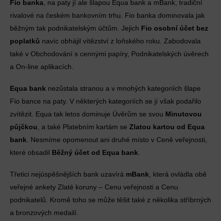
Fio banka
, na paty jí ale šlapou Equa bank a mBank, tradiční
rivalové na českém bankovním trhu. Fio banka dominovala jak
běžným tak podnikatelským účtům. Jejich
Fio osobní účet bez
poplatků
navíc obhájil vítězství z loňského roku. Zabodovala
také v Obchodování s cennými papíry, Podnikatelských úvěrech
a On-line aplikacích.
Equa bank
nezůstala stranou a v mnohých kategoriích šlape
Fio bance na paty. V některých kategoriích se jí však podařilo
zvítězit. Equa tak letos dominuje Úvěrům se svou
Minutovou
půjčkou
, a také Platebním kartám se
Zlatou kartou od Equa
bank
. Nesmíme opomenout ani druhé místo v Ceně veřejnosti,
které obsadil
Běžný účet od Equa bank
.
Třetici nejúspěšnějších bank uzavírá
mBank
, která ovládla obě
veřejné ankety Zlaté koruny – Cenu veřejnosti a Cenu
podnikatelů. Kromě toho se může těšit také z několika stříbrných
a bronzových medailí.