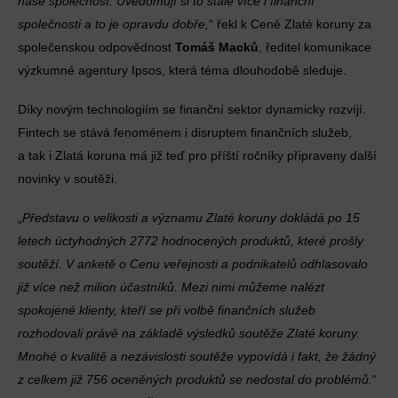
naše společnost. Uvědomují si to stále více i finanční
společnosti a to je opravdu dobře,
“ řekl k Ceně Zlaté koruny za
společenskou odpovědnost
Tomáš Macků
, ředitel komunikace
výzkumné agentury Ipsos, která téma dlouhodobě sleduje.
Díky novým technologiím se finanční sektor dynamicky rozvíjí.
Fintech se stává fenoménem i disruptem finančních služeb,
a tak i Zlatá koruna má již teď pro příští ročníky připraveny další
novinky v soutěži.
„
Představu o velikosti a významu Zlaté koruny dokládá po 15
letech úctyhodných 2772 hodnocených produktů, které prošly
soutěží. V anketě o Cenu veřejnosti a podnikatelů odhlasovalo
již více než milion účastníků. Mezi nimi můžeme nalézt
spokojené klienty, kteří se při volbě finančních služeb
rozhodovali právě na základě výsledků soutěže Zlaté koruny.
Mnohé o kvalitě a nezávislosti soutěže vypovídá i fakt, že žádný
z celkem již 756 oceněných produktů se nedostal do problémů.
“