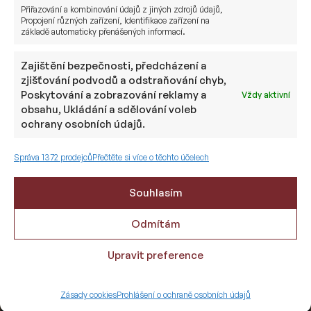
Externí tým se věnuje rozvíjení vztahů s jednou
Přiřazování a kombinování údajů z jiných zdrojů údajů,
z největších amerických privátních bank v rámci
Propojení různých zařízení, Identifikace zařízení na
základě automaticky přenášených informací.
TOP 3 bankovních institucí a poskytuje tak
přístup k exkluzivním investičním příležitostem
Zajištění bezpečnosti, předcházení a
v USA, které jsou běžně dostupné pouze
zjišťování podvodů a odstraňování chyb,
pro institucionální investory nebo klienty s velmi
Poskytování a zobrazování reklamy a
Vždy aktivní
vysokým majetkem. Mezi tyto příležitosti patří
obsahu, Ukládání a sdělování voleb
alternativní investice, specializované private
ochrany osobních údajů.
equity fondy, private debt, realitní investiční
struktury a přímé investice v podobě co-
Správa 1372 prodejců
Přečtěte si více o těchto účelech
investování společně s bankou.
Souhlasím
Odmítám
Jak vám Sušánka & partneři
Upravit preference
pomůže se vstupem
Zásady cookies
Prohlášení o ochraně osobních údajů