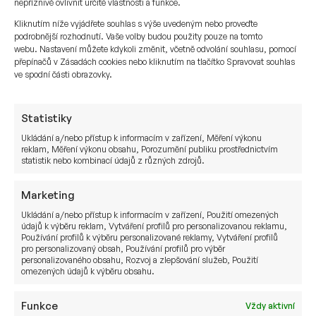
bankovnictví
nepříznivě ovlivnit určité vlastnosti a funkce.
Kliknutím níže vyjádřete souhlas s výše uvedeným nebo proveďte
podrobnější rozhodnutí. Vaše volby budou použity pouze na tomto
Při spolupráci se Sušánka & partneři získává
webu. Nastavení můžete kdykoli změnit, včetně odvolání souhlasu, pomocí
investor z České či Slovenské republiky výhodu
přepínačů v Zásadách cookies nebo kliknutím na tlačítko Spravovat souhlas
ve spodní části obrazovky.
díky navázání spolupráce dvou špičkových
expertních týmů působících na lokální a globální
úrovni.
Statistiky
Ukládání a/nebo přístup k informacím v zařízení, Měření výkonu
Lokální tým Sušánka & partneři se zaměřuje na
reklam, Měření výkonu obsahu, Porozumění publiku prostřednictvím
statistik nebo kombinací údajů z různých zdrojů.
pochopení vaší osobní a rodinné finanční situace,
nastavuje komplexní majetkovou a investiční
Marketing
strukturu s ohledem na dlouhodobé cíle, ochranu
a růst kapitálu. Využívá k tomu bohaté zkušenosti
Ukládání a/nebo přístup k informacím v zařízení, Použití omezených
údajů k výběru reklam, Vytváření profilů pro personalizovanou reklamu,
s privátním bankovnictvím a investováním v rámci
Používání profilů k výběru personalizované reklamy, Vytváření profilů
pro personalizovaný obsah, Používání profilů pro výběr
globálních private equity trhů, lombardního
personalizovaného obsahu, Rozvoj a zlepšování služeb, Použití
financování a správného načasování vstupu na
omezených údajů k výběru obsahu.
trhy.
Funkce
Vždy aktivní