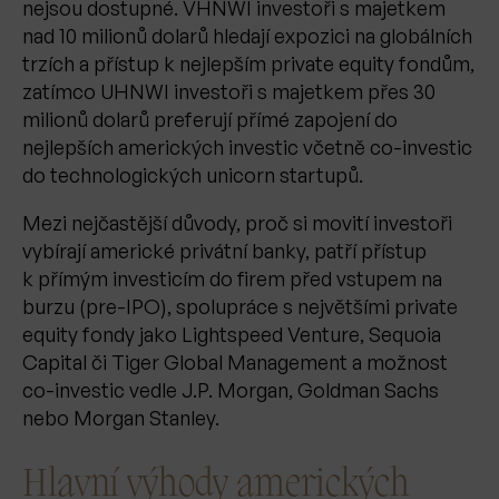
nejsou dostupné. VHNWI investoři s majetkem
nad 10 milionů dolarů hledají expozici na globálních
trzích a přístup k nejlepším private equity fondům,
zatímco UHNWI investoři s majetkem přes 30
milionů dolarů preferují přímé zapojení do
nejlepších amerických investic včetně co-investic
do technologických unicorn startupů.
Mezi nejčastější důvody, proč si movití investoři
vybírají americké privátní banky, patří přístup
k přímým investicím do firem před vstupem na
burzu (pre-IPO), spolupráce s největšími private
equity fondy jako Lightspeed Venture, Sequoia
Capital či Tiger Global Management a možnost
co-investic vedle J.P. Morgan, Goldman Sachs
nebo Morgan Stanley.
Hlavní výhody amerických