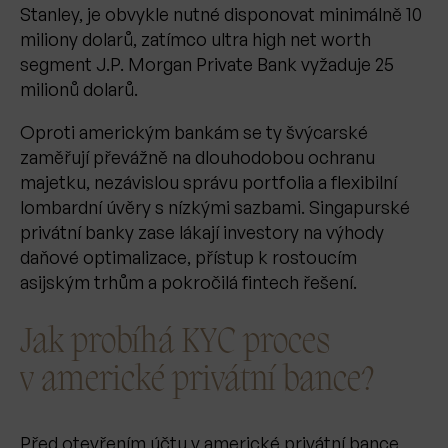
Stanley, je obvykle nutné disponovat minimálně 10
miliony dolarů, zatímco ultra high net worth
segment J.P. Morgan Private Bank vyžaduje 25
milionů dolarů.
Oproti americkým bankám se ty švýcarské
zaměřují převážně na dlouhodobou ochranu
majetku, nezávislou správu portfolia a flexibilní
lombardní úvěry s nízkými sazbami. Singapurské
privátní banky zase lákají investory na výhody
daňové optimalizace, přístup k rostoucím
asijským trhům a pokročilá fintech řešení.
Jak probíhá KYC proces
v americké privátní bance?
Před otevřením účtu v americké privátní bance