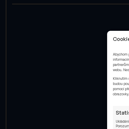
Cookie
Abychom po
informacím
partnerům 
webu. Neso
Kliknutím 
budou pou
pomocí pře
obrazovky
Stati
Ukládání
Porozumě