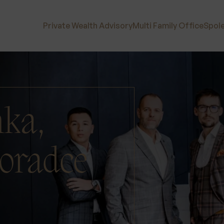
Private Wealth Advisory
Multi Family Office
Spol
ka,
poradce