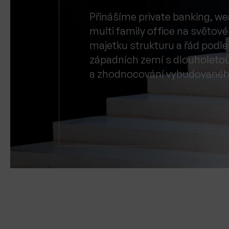
Přinášíme private banking, w
multi family office na světo
majetku strukturu a řád podle
západních zemí s dlouholetou
a zhodnocování vybudovanéh