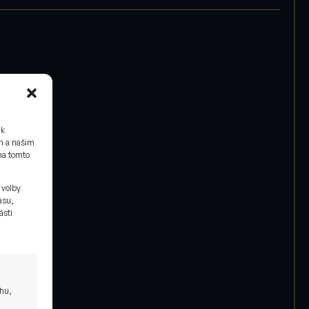
 k
ám a našim
na tomto
 volby
asu,
ásti
ahu,