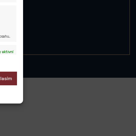
obsahu.
 aktivní
lasím
 aktivní