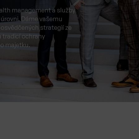
ealth management a služby
vé úrovni. Dáme vašemu
 osvědčených strategií ze
 tradicí ochrany
o majetku.