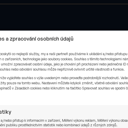
s a zpracování osobních údajů
skytli co nejlepší služby, my a naši partneři používáme k ukládání a/nebo přístupu
 o zařízeních, technologie jako soubory cookies. Souhlas s těmito technologiemi n
umožní zpracovávat osobní údaje, jako je chování při procházení nebo jedinečná ID 
uhlas nebo odvolání souhlasu může nepříznivě ovlivnit určité vlastnosti a funkce.
níže vyjádřete souhlas s výše uvedeným nebo proveďte podrobnější rozhodnutí. Vaše
žity pouze na tomto webu. Nastavení můžete kdykoli změnit, včetně odvolání souhl
pínačů v Zásadách cookies nebo kliknutím na tlačítko Spravovat souhlas ve spodní č
.
stiky
 a/nebo přístup k informacím v zařízení, Měření výkonu reklam, Měření výkonu obs
ní publiku prostřednictvím statistik nebo kombinací údajů z různých zdrojů.