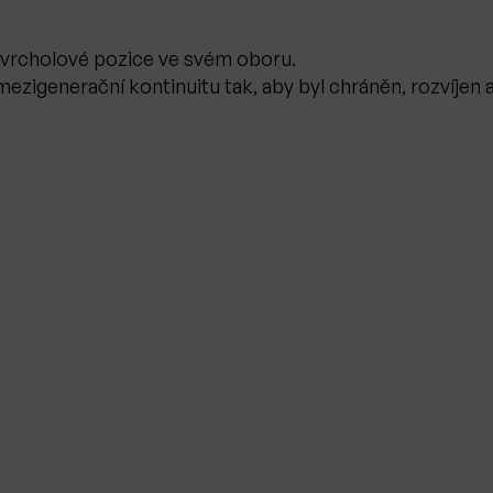
ly vrcholové pozice ve svém oboru.
ezigenerační kontinuitu tak, aby byl chráněn, rozvíjen a
 A tak i vzhledem k jeho velikosti jsem měl možnost jedna
s mnoha českými privátními bankéři a dalšími americkými 
a Sušánka & partneři
. Ke svému překvapení jsem zjist
oří myslím velmi dobře ve prospěch pana Sušánky. Oba n
hka zaseknuté v době před pár lety, ale jistě to není ta n
tli vám radí ve váš prospěch.