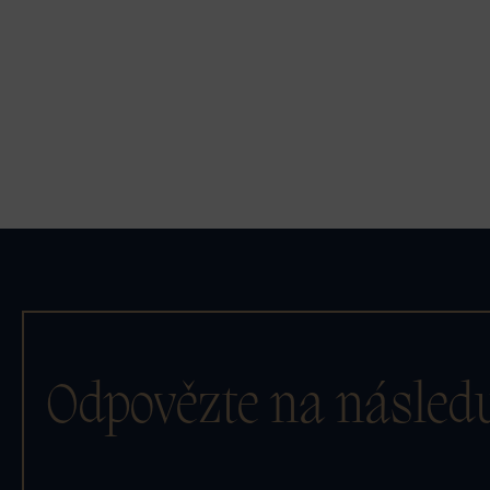
a oponentem.
Odpovězte na následu