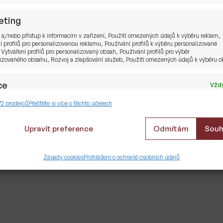
eting
 a/nebo přístup k informacím v zařízení, Použití omezených údajů k výběru reklam,
í profilů pro personalizovanou reklamu, Používání profilů k výběru personalizované
 Vytváření profilů pro personalizovaný obsah, Používání profilů pro výběr
izovaného obsahu, Rozvoj a zlepšování služeb, Použití omezených údajů k výběru 
ce
Vždy
ání a kombinování údajů z jiných zdrojů údajů, Propojení různých zařízení,
72 prodejců
Přečtěte si více o těchto účelech
kace zařízení na základě automaticky přenášených informací.
Upravit preference
Odmítám
Souh
tění bezpečnosti, předcházení a zjišťování
dů a odstraňování chyb, Poskytování a
Vždy
Zásady cookies
Prohlášení o ochraně osobních údajů
zování reklamy a obsahu, Ukládání a sdělování
 ochrany osobních údajů.