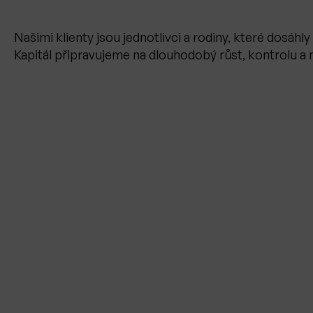
Našimi klienty jsou jednotlivci a rodiny, které dosáh
Kapitál připravujeme na dlouhodobý růst, kontrolu a m
Svůj majetek jsem vydělal v USA, kde jsem dlouho žil.
jsou
Morgan Stanley
a
Creative Planning
, ale i 
době jsem již rok spolupracoval s panem
Sušánkou 
Stanley a Honzou Sušánkou z České republiky. To hov
na vysoké úrovni. Privátní bankovnictví v Česku je zle
ostatní zaostávají a opravdu si nemůžete být jistí, jes