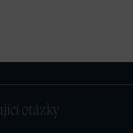
pro ně opravdu dobré.
jící otázky