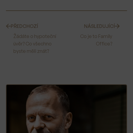
PŘEDCHOZÍ
NÁSLEDUJÍCÍ
Žádáte o hypoteční
Co je to Family
úvěr? Co všechno
Office?
byste měli znát?