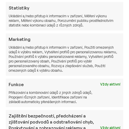
nezměnily.
Statistiky
Vždy je velmi důležité usměrňovat své emoce
Ukládání a/nebo přístup k informacím v zařízení, Měření výkonu
a držet se vlastního investičního nebo finančního
reklam, Měření výkonu obsahu, Porozumění publiku prostřednictvím
statistik nebo kombinací údajů z různých zdrojů.
plánu.
Marketing
Ukládání a/nebo přístup k informacím v zařízení, Použití omezených
údajů k výběru reklam, Vytváření profilů pro personalizovanou reklamu,
Chcete se stát naším
Používání profilů k výběru personalizované reklamy, Vytváření profilů
pro personalizovaný obsah, Používání profilů pro výběr
investorem?
personalizovaného obsahu, Rozvoj a zlepšování služeb, Použití
omezených údajů k výběru obsahu.
Funkce
Vždy aktivní
JMÉNO
Přiřazování a kombinování údajů z jiných zdrojů údajů,
Propojení různých zařízení, Identifikace zařízení na
základě automaticky přenášených informací.
Zajištění bezpečnosti, předcházení a
E-MAIL
zjišťování podvodů a odstraňování chyb,
Poskytování a zobrazování reklamy a
Vždy aktivní