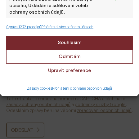
obsahu, Ukládání a sdělování voleb
ochrany osobních údajů.
TELEFON
Správa 1372 prodejců
Přečtěte si více o těchto účelech
Souhlasím
ZPRÁVA
Odmítám
Upravit preference
Zásady cookies
Prohlášení o ochraně osobních údajů
Tato stránka je chráněna pomocí reCAPTCHA a platí na ni
zásady ochrany osobních údajů
a
podmínky služby Google
.
Odesláním zprávy beru na vědomí
zpracování osobních údajů
.
ODESLAT