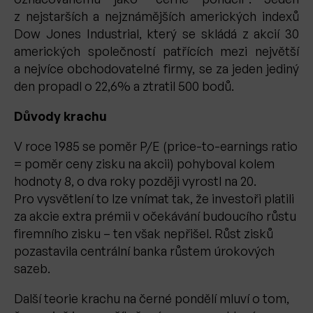
z nejstarších a nejznámějších amerických indexů
Dow Jones Industrial, který se skládá z akcií 30
amerických společností patřících mezi největší
a nejvíce obchodovatelné firmy, se za jeden jediný
den propadl o 22,6% a ztratil 500 bodů.
Důvody krachu
V roce 1985 se poměr P/E (price-to-earnings ratio
= poměr ceny zisku na akcii) pohyboval kolem
hodnoty 8, o dva roky později vyrostl na 20.
Pro vysvětlení to lze vnímat tak, že investoři platili
za akcie extra prémii v očekávání budoucího růstu
firemního zisku – ten však nepřišel. Růst zisků
pozastavila centrální banka růstem úrokových
sazeb.
Další teorie krachu na černé pondělí mluví o tom,