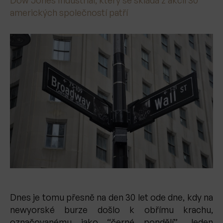
amerických společností patří
Dnes je tomu přesně na den 30 let ode dne, kdy na
newyorské burze došlo k obřímu krachu,
označovanému jako “černé pondělí”. Jeden