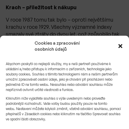
Krach – příležitost k nákupu
V roce 1987 tomu tak bylo – oproti největšímu
krachu v roce 1929. Všechny významné indexy
smazaly své ztráty do dvou let, což způsobilo tak
dramatické zotavení po černém pondělí. Trh
Cookies a zpracování
reagoval nepřiměřeně. Z předražených akcií se
osobních údajů
staly akcie podhodnocené, které znamenaly
velkou příležitost k nákupu. Pro dlouhodobé
Abychom poskytli co nejlepší služby, my a naši partneři používáme k
ukládání a/nebo přístupu k informacím o zařízeních, technologie jako
investory to byla skvělá zpráva a příležitost.
soubory cookies. Souhlas s těmito technologiemi nám a našim partnerům
umožní zpracovávat osobní údaje, jako je chování při procházení nebo
Závěr
jedinečná ID na tomto webu. Nesouhlas nebo odvolání souhlasu může
nepříznivě ovlivnit určité vlastnosti a funkce.
Krach na černé pondělí v roce 1987 byl s velkou
Kliknutím níže vyjádřete souhlas s výše uvedeným nebo proveďte
pravděpodobností kombinací příběhů lidských
podrobnější rozhodnutí. Vaše volby budou použity pouze na tomto
emocí, které je důležité mít vždy pod kontrolou
webu. Nastavení můžete kdykoli změnit, včetně odvolání souhlasu, pomocí
přepínačů v Zásadách cookies nebo kliknutím na tlačítko Spravovat souhlas
(ne vždy se to podaří), nenasytnosti, obav a slepé
ve spodní části obrazovky.
paniky. Problém je, že lidské emoce ani za 30 let