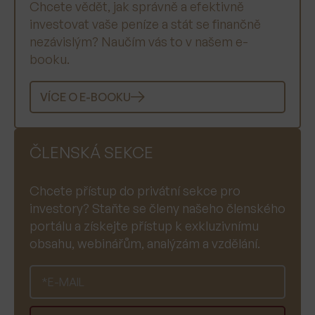
Chcete vědět, jak správně a efektivně
investovat vaše peníze a stát se finančně
nezávislým? Naučím vás to v našem e-
booku.
VÍCE O E-BOOKU
ČLENSKÁ SEKCE
Chcete přístup do privátní sekce pro
investory? Staňte se členy našeho členského
portálu a získejte přístup k exkluzivnímu
obsahu, webinářům, analýzám a vzdělání.