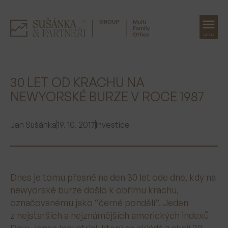
MENU
Přeskočit
na
30 LET OD KRACHU NA
obsah
NEWYORSKÉ BURZE V ROCE 1987
Jan Sušánka
19. 10. 2017
Investice
Dnes je tomu přesně na den 30 let ode dne, kdy na
newyorské burze došlo k obřímu krachu,
označovanému jako “černé pondělí”. Jeden
z nejstarších a nejznámějších amerických indexů
Dow Jones Industrial, který se skládá z akcií 30