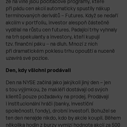
že na vině jsou počítačové programy, které
při pádu cen akcií automaticky spustily nákup
termínovaných derivátů – Futures. Když se nedaří
akciím v portfoliu, investor alespoň částečně
vydělal na růstu cen futures. Padající trhy vyhnaly
na trh spekulanty a investory, kteří kupují
tzv. finanční páku – na dluh. Mnozí z nich
při dramatickém poklesu trhu opouští a nuceně
uzavírá své pozice.
Den, kdy všichni prodávali
Den na NYSE začíná jako jakýkoli jiný den – jen
s tou výjimkou, že makléři dostávají od svých
klientů pouze požadavky na prodej. Prodávají
i institucionální hráči (banky, investiční
společnosti, fondy), drobní investoři. Bohužel se
ten den nenajde nikdo, kdo by akcie koupil. Během
několika hodin z burzy vymizí hodnota akcií za 500