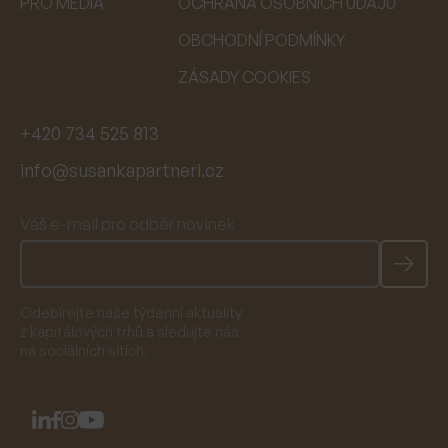
PRO MÉDIA
OCHRANA OSOBNÍCH ÚDAJŮ
OBCHODNÍ PODMÍNKY
ZÁSADY COOKIES
+420 734 525 813
info@susankapartneri.cz
Váš e-mail pro odběr novinek
Odebírejte naše týdenní aktuality
z kapitálových trhů a sledujte nás
na sociálních sítích.