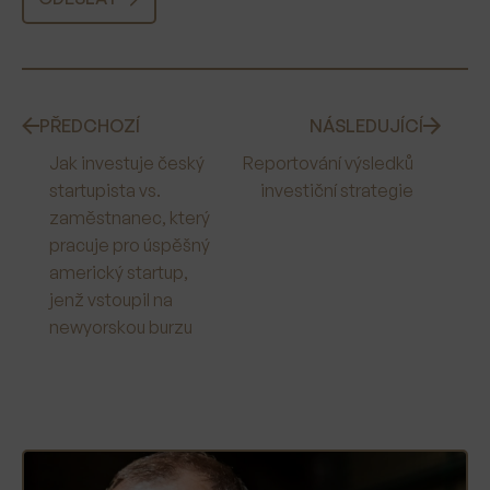
PŘEDCHOZÍ
NÁSLEDUJÍCÍ
Jak investuje český
Reportování výsledků
startupista vs.
investiční strategie
zaměstnanec, který
pracuje pro úspěšný
americký startup,
jenž vstoupil na
newyorskou burzu