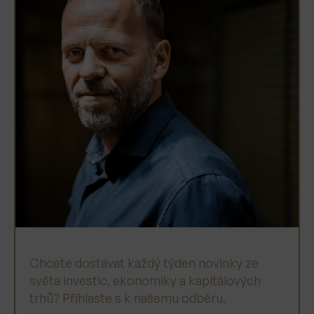
Chcete dostávat každý týden novinky ze
světa investic, ekonomiky a kapitálových
trhů? Přihlaste s k našemu odběru.