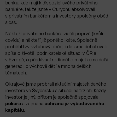
banku, kde mají k dispozici svého privátního
bankéře, takže jsme v Curychu absolvovali
s privátním bankéřem a investory společný oběd
a čas.
Někteří privátního bankéře viděli poprvé (kvůli
covidu) a někteří již poněkolikáté. Společně
proběhl tzv. vztahový oběd, kde jsme debatovali
spíše o životě, podnikatelské situaci v ČR a
v Evropě, o předávání rodinného majetku na další
generaci, o výchově dětí a mnoha delších
tématech.
Okrajově jsme probrali aktuální majetek daného
investora ve Švýcarsku a situaci na trzích. Každý
investor je jiný, přitom je společně spojovala
pokora
a zejména
ochrana
již
vybudovaného
kapitálu
.