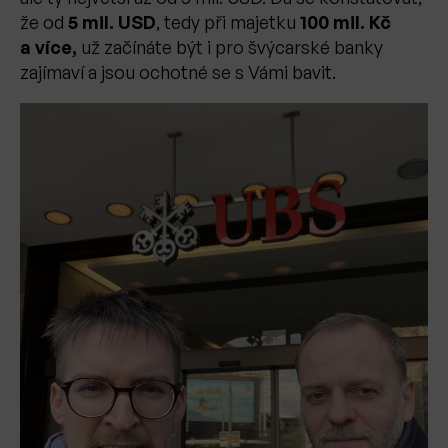
že od
5 mil. USD
, tedy při majetku
100 mil. Kč
a více,
už začínáte být i pro švýcarské banky
zajímaví a jsou ochotné se s Vámi bavit.