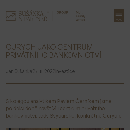
MENU
Přeskočit
na
CURYCH JAKO CENTRUM
obsah
PRIVÁTNÍHO BANKOVNICTVÍ
Jan Sušánka
27. 11. 2022
Investice
S kolegou analytikem Pavlem Černíkem jsme
po delší době navštívili centrum privátního
bankovnictví, tedy Švýcarsko, konkrétně Curych.