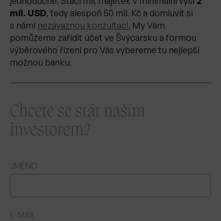
jednoduché. Stačí mít majetek v minimální výši
2
mil. USD
, tedy alespoň 50 mil. Kč a domluvit si
s námi
nezávaznou konzultaci.
My Vám
pomůžeme zařídit účet ve Švýcarsku a formou
výběrového řízení pro Vás vybereme tu nejlepší
možnou banku.
Chcete se stát naším
investorem?
JMÉNO
E-MAIL