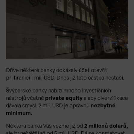
Dříve některé banky dokázaly účet otevřít
při hranici 1 mil. USD. Dnes již tato částka nestačí.
Švýcarské banky nabízí mnoho investičních
nástrojů včetně
private equity
a aby diverzifikace
dávala smysl, 2 mil. USD je opravdu
nezbytné
minimum.
Některá banka Vás vezme již od
2 milionů dolarů,
ale ty největší až od 5 mil. USD. Dá se konstatovat,