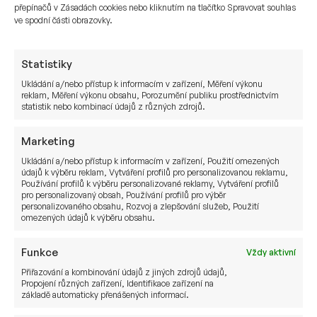
přepínačů v Zásadách cookies nebo kliknutím na tlačítko Spravovat souhlas
vlastností.
ve spodní části obrazovky.
Na závěr řekl investor: „Honzo, vyberte takovou,
která Vám sedne nejvíce.“ Ano, pokud vybíráte
Statistiky
privátní banku a bankéře, který bude s daným
Ukládání a/nebo přístup k informacím v zařízení, Měření výkonu
reklam, Měření výkonu obsahu, Porozumění publiku prostřednictvím
investorem komunikovat a jeho majetek bude
statistik nebo kombinací údajů z různých zdrojů.
závislý na daném člověku, musí to tzv. sednout.
Buď to sedne, anebo ne.
Marketing
Ukládání a/nebo přístup k informacím v zařízení, Použití omezených
Na základě osobních schůzek a rozhovorů se
údajů k výběru reklam, Vytváření profilů pro personalizovanou reklamu,
švýcarskými privátními bankami a osobní
Používání profilů k výběru personalizované reklamy, Vytváření profilů
pro personalizovaný obsah, Používání profilů pro výběr
návštěvě v Curychu, jsme tak vybrali pro nás
personalizovaného obsahu, Rozvoj a zlepšování služeb, Použití
hlavního kandidáta, který bude z našeho pohledu
omezených údajů k výběru obsahu.
nejvhodnější pro investora.
Funkce
Vždy aktivní
Podle čeho jsme vybírali? Rozsah služeb, které
Přiřazování a kombinování údajů z jiných zdrojů údajů,
banka nabízí,
individuální přístup
, a hlavně náš
Propojení různých zařízení, Identifikace zařízení na
základě automaticky přenášených informací.
pocit během rozhovoru. Vlastní pocit, jestli banka