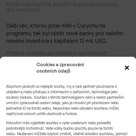
Výběrové řízení na privátní švýcarskou banku
pro investora
Další věc, kterou jsme měli v Curychu na
programu, tak byl výběr nové banky pro našeho
nového investora s kapitálem 12 mil. USD.
Přidaná hodnota poradenské společnosti
Cookies a zpracování
Investor si nás najal, abychom mu vybrali tu
osobních údajů
nejlepší možnou banku pro jeho rodinný majetek:
„Honzo, udělejte pro mě výběrové řízení
na
Abychom poskytli co nejlepší služby, my a naši partneři používáme k
privátní banku ve Švýcarsku.
“
ukládání a/nebo přístupu k informacím o zařízeních, technologie jako
soubory cookies. Souhlas s těmito technologiemi nám a našim partnerům
umožní zpracovávat osobní údaje, jako je chování při procházení nebo
S investorem jsme probrali jeho možnosti,
jedinečná ID na tomto webu. Nesouhlas nebo odvolání souhlasu může
a hlavně jeho preference ohledně banky, zda
nepříznivě ovlivnit určité vlastnosti a funkce.
velkou, či menší banku s konzervativnějším,
Kliknutím níže vyjádřete souhlas s výše uvedeným nebo proveďte
či modernějším přístupem. Služby, která má banka
podrobnější rozhodnutí. Vaše volby budou použity pouze na tomto
webu. Nastavení můžete kdykoli změnit, včetně odvolání souhlasu, pomocí
umět, poplatkovou strukturu a mnoho dalších