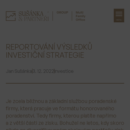
MENU
Přeskočit
na
REPORTOVÁNÍ VÝSLEDKŮ
obsah
INVESTIČNÍ STRATEGIE
Jan Sušánka
3. 12. 2022
Investice
Je zcela běžnou a základní službou poradenské
firmy, která pracuje ve formátu honorovaného
poradenství. Tedy firmy, kterou platíte napřímo
a z větší části ze zisku. Bohužel ne letos, kdy skoro
nikdo na diverzifikovaném akciovém portfoliu zisk