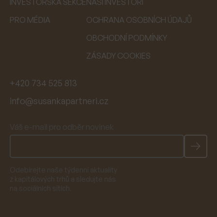
INVESTORSKÁ SEKCE
NAŠI INVESTOŘI
PRO MÉDIA
OCHRANA OSOBNÍCH ÚDAJŮ
OBCHODNÍ PODMÍNKY
ZÁSADY COOKIES
+420 734 525 813
info@susankapartneri.cz
Váš e-mail pro odběr novinek
Odebírejte naše týdenní aktuality
z kapitálových trhů a sledujte nás
na sociálních sítích.