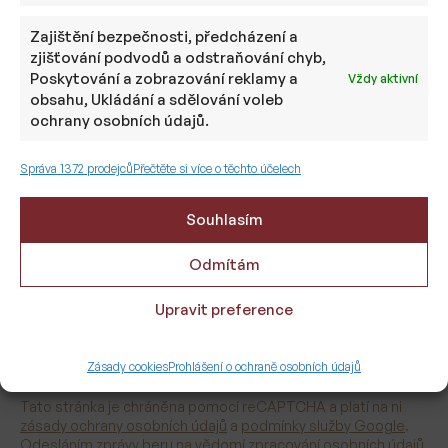
Zajištění bezpečnosti, předcházení a
E-MAIL
zjišťování podvodů a odstraňování chyb,
Poskytování a zobrazování reklamy a
Vždy aktivní
obsahu, Ukládání a sdělování voleb
ochrany osobních údajů.
TELEFON
Správa 1372 prodejců
Přečtěte si více o těchto účelech
Souhlasím
ZPRÁVA
Odmítám
Upravit preference
Zásady cookies
Prohlášení o ochraně osobních údajů
Tato stránka je chráněna pomocí reCAPTCHA a platí na ni
zásady ochrany osobních údajů
a
podmínky služby Google
.
Odesláním zprávy beru na vědomí
zpracování osobních údajů
.