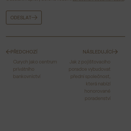
ODESLAT
PŘEDCHOZÍ
NÁSLEDUJÍCÍ
Curych jako centrum
Jak z pojišťovacího
privátního
poradce vybudovat
bankovnictví
přední společnost,
která nabízí
honorované
poradenství