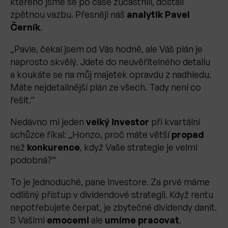
kterého jsme se po čase zúčastnili, dostali
zpětnou vazbu. Přesněji náš
analytik Pavel
Černík
.
„Pavle, čekal jsem od Vás hodně, ale Váš plán je
naprosto skvělý. Jdete do neuvěřitelného detailu
a koukáte se na můj majetek opravdu z nadhledu.
Máte nejdetailnější plán ze všech. Tady není co
řešit.“
Nedávno mi jeden
velký investor
při kvartální
schůzce říkal: „Honzo, proč máte větší
propad
než
konkurence
, když Vaše strategie je velmi
podobná?“
To je jednoduché, pane investore. Za prvé máme
odlišný přístup v dividendové strategii. Když rentu
nepotřebujete čerpat, je zbytečné dividendy danit.
S Vašimi
emocemi
ale
umíme pracovat
,