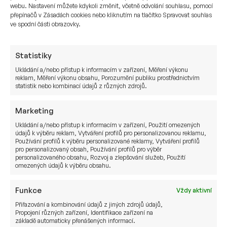
webu. Nastavení můžete kdykoli změnit, včetně odvolání souhlasu, pomocí
investorům nabídnout nad rámec našeho běžného
přepínačů v Zásadách cookies nebo kliknutím na tlačítko Spravovat souhlas
poradenství, jsou hlavními důvody, proč s námi
ve spodní části obrazovky.
investují.
Statistiky
Pokud se chcete stát
naším investorem
,
disponujete
desítkami
či
stovkami milionů
Ukládání a/nebo přístup k informacím v zařízení, Měření výkonu
reklam, Měření výkonu obsahu, Porozumění publiku prostřednictvím
korun, které dlouhodobě hodláte investovat,
statistik nebo kombinací údajů z různých zdrojů.
můžete si s námi domluvit
nezávaznou konzultaci.
Marketing
Ukládání a/nebo přístup k informacím v zařízení, Použití omezených
údajů k výběru reklam, Vytváření profilů pro personalizovanou reklamu,
Chcete se stát naším
Používání profilů k výběru personalizované reklamy, Vytváření profilů
pro personalizovaný obsah, Používání profilů pro výběr
personalizovaného obsahu, Rozvoj a zlepšování služeb, Použití
investorem?
omezených údajů k výběru obsahu.
Funkce
Vždy aktivní
JMÉNO
Přiřazování a kombinování údajů z jiných zdrojů údajů,
Propojení různých zařízení, Identifikace zařízení na
základě automaticky přenášených informací.