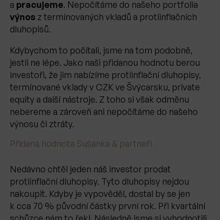
a
pracujeme
. Nepočítáme do našeho portfolia
výnos
z termínovaných vkladů a protiinflačních
dluhopisů.
Kdybychom to počítali, jsme na tom podobně,
jestli ne lépe. Jako naši přidanou hodnotu berou
investoři, že jim nabízíme protiinflační dluhopisy,
termínované vklady v CZK ve Švýcarsku, private
equity a další nástroje. Z toho si však odměnu
nebereme a zároveň ani nepočítáme do našeho
výnosu či ztráty.
Přidaná hodnota Sušánka & partneři
Nedávno chtěl jeden náš investor prodat
protiinflační dluhopisy. Tyto dluhopisy nejdou
nakoupit. Kdyby je vypověděl, dostal by se jen
k cca 70 % původní částky první rok. Při kvartální
schůzce nám to řekl. Následně jsme si vyhodnotili