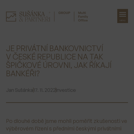
MENU
Přeskočit
na
JE PRIVÁTNÍ BANKOVNICTVÍ
obsah
V ČESKÉ REPUBLICE NA TAK
ŠPIČKOVÉ ÚROVNI, JAK ŘÍKAJÍ
BANKÉŘI?
Jan Sušánka
17. 11. 2022
Investice
Po dlouhé době jsme mohli poměřit zkušenosti ve
výběrovém řízení s předními českými privátními