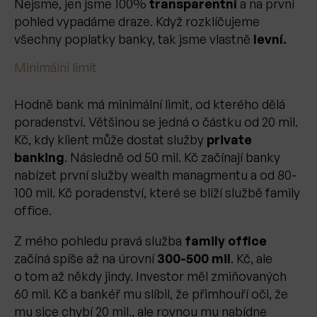
Nejsme, jen jsme 100%
transparentní
a na první
pohled vypadáme draze. Když rozklíčujeme
všechny poplatky banky, tak jsme vlastně
levní.
Minimální limit
Hodně bank má minimální limit, od kterého dělá
poradenství. Většinou se jedná o částku od 20 mil.
Kč, kdy klient může dostat služby
private
banking
. Následně od 50 mil. Kč začínají banky
nabízet první služby wealth managmentu a od 80-
100 mil. Kč poradenství, které se blíží službě family
office.
Z mého pohledu pravá služba
family office
začíná spíše až na úrovní
300-500 mil
. Kč, ale
o tom až někdy jindy. Investor měl zmiňovaných
60 mil. Kč a bankéř mu slíbil, že přimhouří oči, že
mu sice chybí 20 mil., ale rovnou mu nabídne