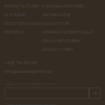
KONTAKTUJTE NÁS
O SUŠÁNKA & PARTNEŘI
KE STAŽENÍ
JAK PRACUJEME
INVESTORSKÁ SEKCE
NAŠI INVESTOŘI
PRO MÉDIA
OCHRANA OSOBNÍCH ÚDAJŮ
OBCHODNÍ PODMÍNKY
ZÁSADY COOKIES
+420 734 525 813
info@susankapartneri.cz
Váš e-mail pro odběr novinek
Odebírejte naše týdenní aktuality