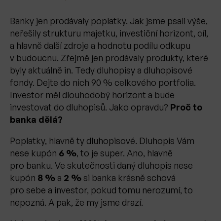
Banky jen prodávaly poplatky. Jak jsme psali výše,
neřešily strukturu majetku, investiční horizont, cíl,
a hlavně další zdroje a hodnotu podílu odkupu
v budoucnu. Zřejmě jen prodávaly produkty, které
byly aktuálně in. Tedy dluhopisy a dluhopisové
fondy. Dejte do nich 90 % celkového portfolia.
Investor měl dlouhodobý horizont a bude
investovat do dluhopisů. Jako opravdu?
Proč to
banka dělá?
Poplatky, hlavně ty dluhopisové. Dluhopis Vám
nese kupón
6 %
, to je super. Ano, hlavně
pro banku. Ve skutečnosti daný dluhopis nese
kupón
8 %
a
2 %
si banka krásně schová
pro sebe a investor, pokud tomu nerozumí, to
nepozná. A pak, že my jsme drazí.