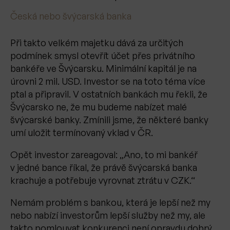
Česká nebo švýcarská banka
Při takto velkém majetku dává za určitých
podmínek smysl otevřít účet přes privátního
bankéře ve Švýcarsku. Minimální kapitál je na
úrovni 2 mil. USD. Investor se na toto téma více
ptal a připravil. V ostatních bankách mu řekli, že
Švýcarsko ne, že mu budeme nabízet malé
švýcarské banky. Zmínili jsme, že některé banky
umí uložit termínovaný vklad v ČR.
Opět investor zareagoval: „Ano, to mi bankéř
v jedné bance říkal, že právě švýcarská banka
krachuje a potřebuje vyrovnat ztrátu v CZK.“
Nemám problém s bankou, která je lepší než my
nebo nabízí investorům lepší služby než my, ale
takto pomlouvat konkurenci není opravdu dobrý