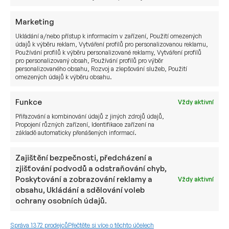
Švýcarské banky zároveň také
nedělají výjimky
.
Marketing
Buď máte dostatek majetku a službu dostanete,
Ukládání a/nebo přístup k informacím v zařízení, Použití omezených
údajů k výběru reklam, Vytváření profilů pro personalizovanou reklamu,
nebo ne.
Ve Švýcarsku žádné výjimky
Používání profilů k výběru personalizované reklamy, Vytváření profilů
neexistují.
pro personalizovaný obsah, Používání profilů pro výběr
personalizovaného obsahu, Rozvoj a zlepšování služeb, Použití
omezených údajů k výběru obsahu.
Funkce
Vždy aktivní
Přiřazování a kombinování údajů z jiných zdrojů údajů,
Propojení různých zařízení, Identifikace zařízení na
základě automaticky přenášených informací.
Zajištění bezpečnosti, předcházení a
zjišťování podvodů a odstraňování chyb,
Poskytování a zobrazování reklamy a
Vždy aktivní
obsahu, Ukládání a sdělování voleb
ochrany osobních údajů.
Proč hodně investorů řeší cenu?
Správa 1372 prodejců
Přečtěte si více o těchto účelech