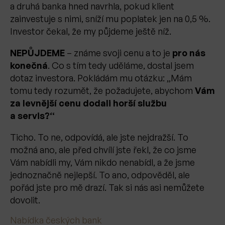
a druhá banka hned navrhla, pokud klient
zainvestuje s nimi, sníží mu poplatek jen na 0,5 %.
Investor čekal, že my půjdeme ještě níž.
NEPŮJDEME
– známe svoji cenu a to je
pro nás
konečná
. Co s tím tedy uděláme, dostal jsem
dotaz investora. Pokládám mu otázku: „Mám
tomu tedy rozumět, že požadujete, abychom
Vám
za levnější cenu dodali horší službu
a servis?“
Ticho. To ne, odpovídá, ale jste nejdražší. To
možná ano, ale před chvílí jste řekl, že co jsme
Vám nabídli my, Vám nikdo nenabídl, a že jsme
jednoznačně nejlepší. To ano, odpověděl, ale
pořád jste pro mě drazí. Tak si nás asi nemůžete
dovolit.
Nabídka českých bank