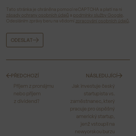
Tato stránka je chráněna pomocí reCAPTCHA a platí na ni
zásady ochrany osobních údajů
a
podmínky služby Google
.
Odesláním zprávy beru na vědomí
zpracování osobních údajů
.
ODESLAT
PŘEDCHOZÍ
NÁSLEDUJÍCÍ
Příjem z pronájmu
Jak investuje český
nebo příjem
startupista vs.
z dividend?
zaměstnanec, který
pracuje pro úspěšný
americký startup,
jenž vstoupil na
newyorskou burzu