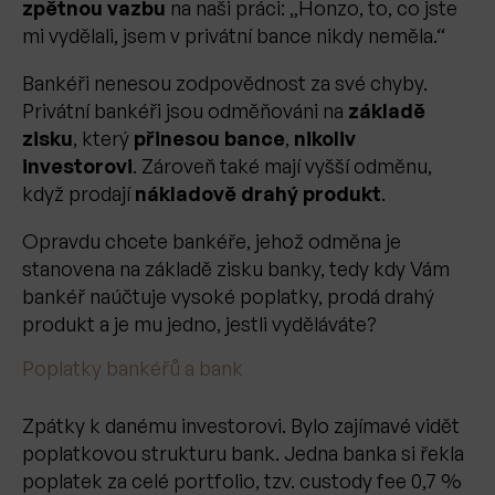
zpětnou vazbu
na naši práci: „Honzo, to, co jste
mi vydělali, jsem v privátní bance nikdy neměla.“
Bankéři nenesou zodpovědnost za své chyby.
Privátní bankéři jsou odměňováni na
základě
zisku
, který
přinesou bance
,
nikoliv
investorovi
. Zároveň také mají vyšší odměnu,
když prodají
nákladově drahý produkt
.
Opravdu chcete bankéře, jehož odměna je
stanovena na základě zisku banky, tedy kdy Vám
bankéř naúčtuje vysoké poplatky, prodá drahý
produkt a je mu jedno, jestli vyděláváte?
Poplatky bankéřů a bank
Zpátky k danému investorovi. Bylo zajímavé vidět
poplatkovou strukturu bank. Jedna banka si řekla
poplatek za celé portfolio, tzv. custody fee 0,7 %