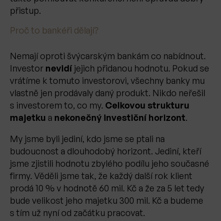
přistup.
Proč to bankéři dělají?
Nemají oproti švýcarským bankám co nabídnout.
Investor
nevidí
jejich přidanou hodnotu. Pokud se
vrátíme k tomuto investorovi, všechny banky mu
vlastně jen prodávaly daný produkt. Nikdo neřešil
s investorem to, co my.
Celkovou strukturu
majetku
a
nekonečný investiční horizont
.
My jsme byli jediní, kdo jsme se ptali na
budoucnost a dlouhodobý horizont. Jediní, kteří
jsme zjistili hodnotu zbylého podílu jeho současné
firmy. Věděli jsme tak, že každý další rok klient
prodá 10 % v hodnotě 60 mil. Kč a že za 5 let tedy
bude velikost jeho majetku 300 mil. Kč a budeme
s tím už nyní od začátku pracovat.