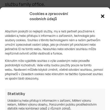
službu family office.
Cookies a zpracování
Naše služba se zajištěním
švýcarské banky
, kdy
osobních údajů
Vám
švýcarský bankéř
otevře účet ve Švýcarsku
začíná na
2 mil. USD, tedy 50 mil. Kč.
Pokud jste
Abychom poskytli co nejlepší služby, my a naši partneři používáme k
investor, který disponuje touto částkou, můžete
ukládání a/nebo přístupu k informacím o zařízeních, technologie jako
nás kontaktovat.
soubory cookies. Souhlas s těmito technologiemi nám a našim partnerům
umožní zpracovávat osobní údaje, jako je chování při procházení nebo
Švýcarské banky nikdy nejdou pod svoji cenu
jedinečná ID na tomto webu. Nesouhlas nebo odvolání souhlasu může
nepříznivě ovlivnit určité vlastnosti a funkce.
Kliknutím níže vyjádřete souhlas s výše uvedeným nebo proveďte
Přístup českých privátních bank je zcela odlišný
podrobnější rozhodnutí. Vaše volby budou použity pouze na tomto
od švýcarských bank, ve kterých bankéři nikdy
webu. Nastavení můžete kdykoli změnit, včetně odvolání souhlasu, pomocí
nejdou pod svoji cenu. Nikdy nesníží poplatek, aby
přepínačů v Zásadách cookies nebo kliknutím na tlačítko Spravovat souhlas
ve spodní části obrazovky.
porazili konkurenci. Vždy chtějí vyhrát přidanou
hodnotou banky.
Statistiky
Tento přístup je blízký i nám. Také nesnižujme
Ukládání a/nebo přístup k informacím v zařízení, Měření výkonu
naše poplatky. Jednou jsou dané a buď je investor
reklam, Měření výkonu obsahu, Porozumění publiku prostřednictvím
statistik nebo kombinací údajů z různých zdrojů.
akceptuje, nebo ne.