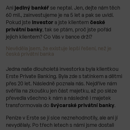
Ani
jediný bankéř
se neptal. Jen, dejte nám těch
60 mil., zainvestujeme je na 5 let a pak se uvidí.
Pokud jste
investor
a jste klientem
české
privátní banky
, tak se ptám, proč jste pořád
jejich klientem? Co Vás v bance drží?
Nevěděla jsem, že existuje lepší řešení
,
než je
česká privátní banka
Jedna naše dlouholetá investorka byla klientkou
Erste Private Banking. Byla zde s tatínkem a dětmi
přes 20 let. Následně poznala nás. Nejdříve nám
svěřila na zkoušku jen část majetku, až po sléze
převedla všechno k nám a následně i majetek
transformovala do
švýcarské privátní banky
.
Peníze v Erste se jí sice neznehodnotily, ale ani jí
nevydělaly. Po třech letech s námi jsme dostali