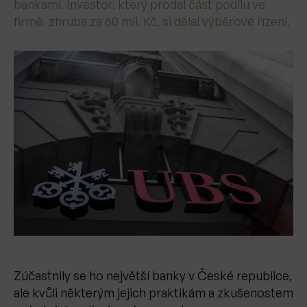
bankami. Investor, který prodal část podílu ve
firmě, zhruba za 60 mil. Kč, si dělal výběrové řízení.
Zúčastnily se ho největší banky v České republice,
ale kvůli některým jejich praktikám a zkušenostem