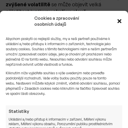
zvýšené volatilitě
se může objevit velká
příležitost k nákupu
akcií ve slevě.
Cookies a zpracování
Investoři, kteří investují více v
USA
a na
osobních údajů
globálních trzích
, by měli být klidní. Naopak
investoři, kteří investují vetší část portfolia
Abychom poskytli co nejlepší služby, my a naši partneři používáme k
ukládání a/nebo přístupu k informacím o zařízeních, technologie jako
majetku v
Evropě
a jsou zaměřeni zejména na
soubory cookies. Souhlas s těmito technologiemi nám a našim partnerům
východní část Evropy, mohou pocítit zvýšenou
umožní zpracovávat osobní údaje, jako je chování při procházení nebo
volatilitu na v krátkodobém až střednědobém
jedinečná ID na tomto webu. Nesouhlas nebo odvolání souhlasu může
nepříznivě ovlivnit určité vlastnosti a funkce.
horizontu.
Kliknutím níže vyjádřete souhlas s výše uvedeným nebo proveďte
Pro další týdny bude platit zvýšená volatilita podle
podrobnější rozhodnutí. Vaše volby budou použity pouze na tomto
webu. Nastavení můžete kdykoli změnit, včetně odvolání souhlasu, pomocí
toho, jak budou přicházet zprávy z východu
přepínačů v Zásadách cookies nebo kliknutím na tlačítko Spravovat souhlas
Evropy. Emoce investorů budou pracovat
ve spodní části obrazovky.
a investoři by si měli zakázat prodávat pozice
v případě poklesu.
Statistiky
Ukládání a/nebo přístup k informacím v zařízení, Měření výkonu
reklam, Měření výkonu obsahu, Porozumění publiku prostřednictvím