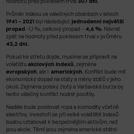
hodnotu před poklesem trval
307 dní.
Průměr indexu ve válečných obdobích v letech
1941 – 2021
byl následující:
jednodenní největší
propad
-1,1 %, celkový propad –
4,6 %
. Návrat
zpět na hodnoty před poklesem trval v průměru
43,2 dní.
Pokud ke střetu dojde, musíme se připravit na
volatilitu
akciových indexů
, zejména
evropských
, ale i
amerických
. Konflikt bude mít
ekonomický dopad na státy a měny států v jeho
okolí. Zejména polský zlotý a Varšavská burza by
tento válečný konflikt hodně pocítily.
Nadále bude posilovat ropa a komodity včetně
elektřiny. Investoři se při velké volatilitě indexů
budou vztahovat k bezpečnějším aktivům, než
jsou akcie. Těmi jsou zejména americké státní