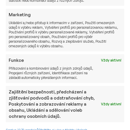
statistik nebo kombinací údajů z různých zdrojů.
Chcete se stát naším
Marketing
investorem?
Ukládání a/nebo přístup k informacím v zařízení, Použití omezených
údajů k výběru reklam, Vytváření profilů pro personalizovanou reklamu,
Používání profilů k výběru personalizované reklamy, Vytváření profilů
pro personalizovaný obsah, Používání profilů pro výběr
JMÉNO
personalizovaného obsahu, Rozvoj a zlepšování služeb, Použití
omezených údajů k výběru obsahu.
Funkce
Vždy aktivní
E-MAIL
Přiřazování a kombinování údajů z jiných zdrojů údajů,
Propojení různých zařízení, Identifikace zařízení na
základě automaticky přenášených informací.
Zajištění bezpečnosti, předcházení a
TELEFON
zjišťování podvodů a odstraňování chyb,
Poskytování a zobrazování reklamy a
Vždy aktivní
obsahu, Ukládání a sdělování voleb
ochrany osobních údajů.
ZPRÁVA