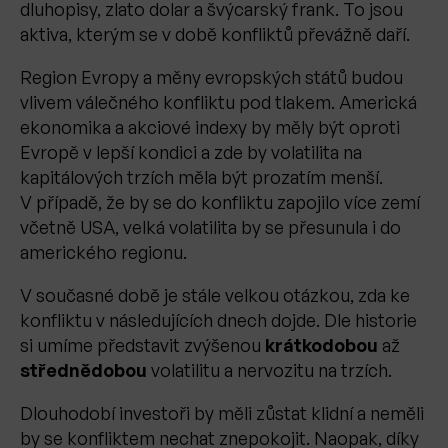
dluhopisy, zlato dolar a švýcarský frank. To jsou
aktiva, kterým se v době konfliktů převážně daří.
Region Evropy a měny evropských států budou
vlivem válečného konfliktu pod tlakem. Americká
ekonomika a akciové indexy by měly být oproti
Evropě v lepší kondici a zde by volatilita na
kapitálových trzích měla být prozatím menší.
V případě, že by se do konfliktu zapojilo více zemí
včetně USA, velká volatilita by se přesunula i do
amerického regionu.
V současné době je stále velkou otázkou, zda ke
konfliktu v následujících dnech dojde. Dle historie
si umíme představit zvýšenou
krátkodobou
až
střednědobou
volatilitu a nervozitu na trzích.
Dlouhodobí investoři by měli zůstat klidní a neměli
by se konfliktem nechat znepokojit. Naopak, díky