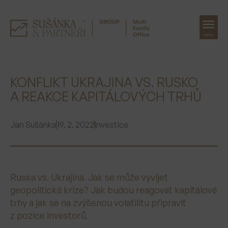
MENU
Přeskočit
na
KONFLIKT UKRAJINA VS. RUSKO
obsah
A REAKCE KAPITÁLOVÝCH TRHŮ
Jan Sušánka
19. 2. 2022
Investice
Ruska vs. Ukrajina. Jak se může vyvíjet
geopolitická krize? Jak budou reagovat kapitálové
trhy a jak se na zvýšenou volatilitu připravit
z pozice investorů.