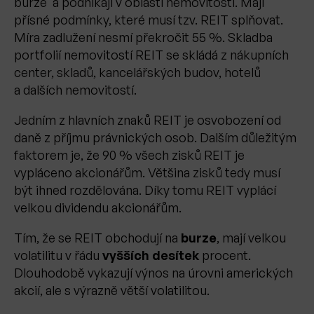
burze a podnikají v oblasti nemovitostí. Mají
přísné podmínky, které musí tzv. REIT splňovat.
Míra zadlužení nesmí překročit 55 %. Skladba
portfolií nemovitostí REIT se skládá z nákupních
center, skladů, kancelářských budov, hotelů
a dalších nemovitostí.
Jedním z hlavních znaků REIT je osvobození od
daně z příjmu právnických osob. Dalším důležitým
faktorem je, že 90 % všech zisků REIT je
vypláceno akcionářům. Většina zisků tedy musí
být ihned rozdělována. Díky tomu REIT vyplácí
velkou dividendu akcionářům.
Tím, že se REIT obchodují na
burze
, mají velkou
volatilitu v řádu
vyšších desítek
procent.
Dlouhodobě vykazují výnos na úrovni amerických
akcií, ale s výrazně větší volatilitou.