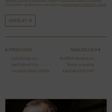
Odesláním zprávy beru na vědomí
zpracování osobních údajů
.
ODESLAT
PŘEDCHOZÍ
NÁSLEDUJÍCÍ
Letošní rok pro
Konflikt Ukrajina vs.
kapitálové trhy
Rusko a reakce
nezačal vůbec dobře
kapitálových trhů