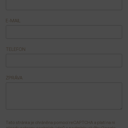
E-MAIL
TELEFON
ZPRÁVA
Tato stránka je chráněna pomocí reCAPTCHA a platí na ni
zásady ochrany osobních údajů
a
podmínky služby Google
.