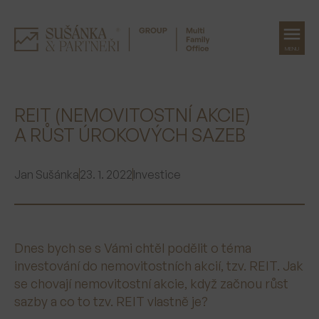
MENU
Přeskočit
na
REIT (NEMOVITOSTNÍ AKCIE)
obsah
A RŮST ÚROKOVÝCH SAZEB
Jan Sušánka
23. 1. 2022
Investice
Dnes bych se s Vámi chtěl podělit o téma
investování do nemovitostních akcií, tzv. REIT. Jak
se chovají nemovitostní akcie, když začnou růst
sazby a co to tzv. REIT vlastně je?