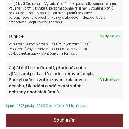
nemovitosti a rozšiřovat základnu svých
údajů k výběru reklam, Vytváření profilů pro personalizovanou reklamu,
nemovitostních aktiv. V důsledku toho zdravý
Používání profilů k výběru personalizované reklamy, Vytváření profilů
pro personalizovaný obsah, Používání profilů pro výběr
ekonomický růst zvyšuje dividendu a peněžní tok
personalizovaného obsahu, Rozvoj a zlepšování služeb, Použití
REIT. Kromě toho mají majitelé komerčních
omezených údajů k výběru obsahu.
nemovitostí v inflačních obdobích vyšší
Funkce
obsazenost. Mohou také zvýšit nájemné, čímž
Vždy aktivní
vytvoří více peněžních toků a přispějí k růstu
Přiřazování a kombinování údajů z jiných zdrojů údajů,
Propojení různých zařízení, Identifikace zařízení na
dividend REIT.
základě automaticky přenášených informací.
Majitelé komerčních nemovitostí však uplatňují
Zajištění bezpečnosti, předcházení a
schopnost zvýšit nájemné ve zlepšující se
zjišťování podvodů a odstraňování chyb,
ekonomice, aby udrželi krok s rostoucími
Poskytování a zobrazování reklamy a
Vždy aktivní
úrokovými sazbami. Vyšší nájemné tedy také
obsahu, Ukládání a sdělování voleb
ochrany osobních údajů.
zvyšuje hodnotu nemovitostí a posiluje jejich
potenciál.
Správa 1372 prodejců
Přečtěte si více o těchto účelech
Krátkodobé změny v úrokových sazbách
Souhlasím
Podle americké společnosti
Cohen & Steers
má