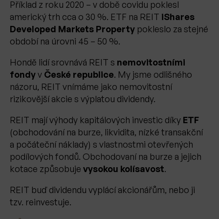
Příklad z roku 2020 – v době covidu poklesl
americký trh cca o 30 %. ETF na REIT
iShares
Developed Markets Property
pokleslo za stejné
období na úrovni 45 – 50 %.
Hondě lidí srovnává REIT s
nemovitostními
fondy
v
České republice
. My jsme odlišného
názoru, REIT vnímáme jako nemovitostní
rizikovější akcie s výplatou dividendy.
REIT mají výhody kapitálových investic díky
ETF
(obchodování na burze, likvidita, nízké transakční
a počáteční náklady) s vlastnostmi otevřených
podílových fondů. Obchodovaní na burze a jejich
kotace způsobuje
vysokou kolísavost
.
REIT buď dividendu vyplácí akcionářům, nebo ji
tzv. reinvestuje.