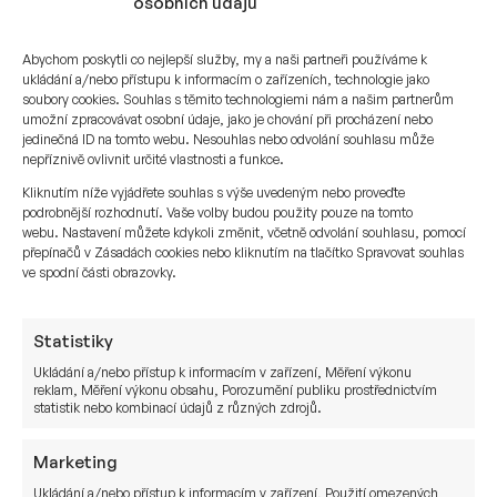
osobních údajů
Za prvé, REIT působí v různých třídách aktiv.
V komerčních nemovitostech investují REIT do
Abychom poskytli co nejlepší služby, my a naši partneři používáme k
různých modelů nemovitostí – vícerodinných,
ukládání a/nebo přístupu k informacím o zařízeních, technologie jako
průmyslových, kancelářských, maloobchodních.
soubory cookies. Souhlas s těmito technologiemi nám a našim partnerům
umožní zpracovávat osobní údaje, jako je chování při procházení nebo
To znamená, že každá z těchto nemovitostí je
jedinečná ID na tomto webu. Nesouhlas nebo odvolání souhlasu může
umístěna napříč různými sektory. Je tedy
nepříznivě ovlivnit určité vlastnosti a funkce.
nesporné, že každý z těchto typů nemovitostí
Kliknutím níže vyjádřete souhlas s výše uvedeným nebo proveďte
bude mít individuální, jedinečné proměnné, které
podrobnější rozhodnutí. Vaše volby budou použity pouze na tomto
webu. Nastavení můžete kdykoli změnit, včetně odvolání souhlasu, pomocí
budou reagovat odlišně na růst sazeb
přepínačů v Zásadách cookies nebo kliknutím na tlačítko Spravovat souhlas
a ekonomiky.
ve spodní části obrazovky.
Kromě toho rostoucí úrokové sazby indikují
ekonomický růst a inflaci. Oba tyto faktory se
Statistiky
promítají do zvýšené poptávky po nemovitostech.
Ukládání a/nebo přístup k informacím v zařízení, Měření výkonu
reklam, Měření výkonu obsahu, Porozumění publiku prostřednictvím
To zase pozitivně ovlivňuje REIT.
statistik nebo kombinací údajů z různých zdrojů.
Vzhledem k tomu, že se ekonomika zotavuje,
Marketing
umožňuje společnosti REIT získávat nové
Ukládání a/nebo přístup k informacím v zařízení, Použití omezených