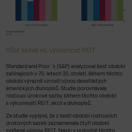
Růst sazeb vs. výnosnost REIT
Standard and Poor´s (S&P) analyzoval šest období
začínajících v 70. letech 20. století. Během těchto
období výrazně vzrostl výnos desetiletých
amerických dluhopisů. Studie porovnávala
rostoucí úrokové sazby během těchto období
s výkonností REIT, akcií a dluhopisů.
Ze studie vyplývá, že z šesti období rostoucích
úrokových sazeb zaznamenala čtyři období
zvýšené výnosy REIT. Navíc v polovině těchto