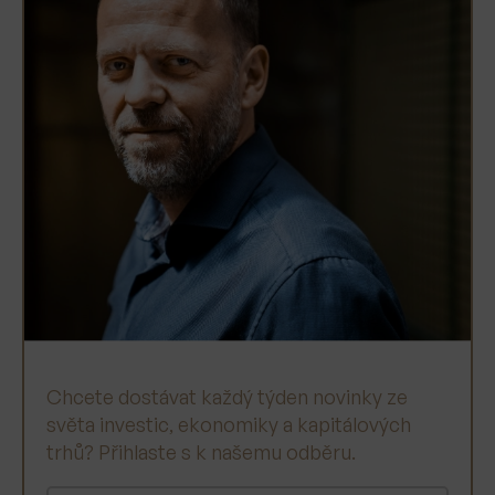
Chcete dostávat každý týden novinky ze
světa investic, ekonomiky a kapitálových
trhů? Přihlaste s k našemu odběru.