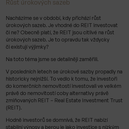
Růst úrokových sazeb
Nacházíme se v období, kdy přichází růst
úrokových sazeb. Je vhodné do REIT investovat
či ne? Obecně platí, že REIT jsou citlivé na růst
úrokových sazeb. Je to opravdu tak vždycky
či existují výjimky?
Na toto téma jsme se detailněji zaměřili.
V posledních letech se úrokové sazby propadly na
historicky nejnižší. To vedlo k tomu, že investoři
do komerčních nemovitostí investovali ve velkém
právě do nemovitostí coby alternativy právě
zmiňovaných REIT – Real Estate Investment Trust
(REIT).
Hodně investorů se domnívá, že REIT nabízí
stabilní výnosy a berou je jako investice s nízkým