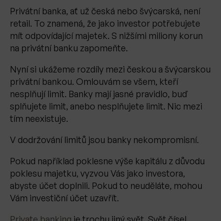
Privátní banka, ať už česká nebo švýcarská, není
retail. To znamená, že jako investor potřebujete
mít odpovídající majetek. S nižšími miliony korun
na privátní banku zapomeňte.
Nyní si ukážeme rozdíly mezi českou a švýcarskou
privátní bankou. Omlouvám se všem, kteří
nesplňují limit. Banky mají jasné pravidlo, buď
splňujete limit, anebo nesplňujete limit. Nic mezi
tím neexistuje.
V dodržování limitů jsou banky nekompromisní.
Pokud například poklesne výše kapitálu z důvodu
poklesu majetku, vyzvou Vás jako investora,
abyste účet doplnili. Pokud to neuděláte, mohou
Vám investiční účet uzavřít.
Private banking
je trochu jiný svět. Svět čísel