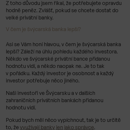
Z toho důvodu jsem říkal, že potřebujete opravdu
hodně peněz. Zvlášť, pokud se chcete dostat do
velké privátní banky.
V čem je švýcarská banka lepší?
Asi se Vám honí hlavou, v čem je švýcarská banka
lepší? Záleží na úhlu pohledu každého investora.
Někdo ve švýcarské privátní bance přidanou
hodnotu vidí, a někdo naopak ne. Je to tak
v pořádku. Každý investor je osobnost a každý
investor potřebuje něco jiného.
Naši investoři ve Švýcarsku a v dalších
zahraničních privátních bankách přidanou
hodnotu vidí.
Pokud bych měl něco vypíchnout, tak je to určitě
to, že
využívají banky jen jako správce
.