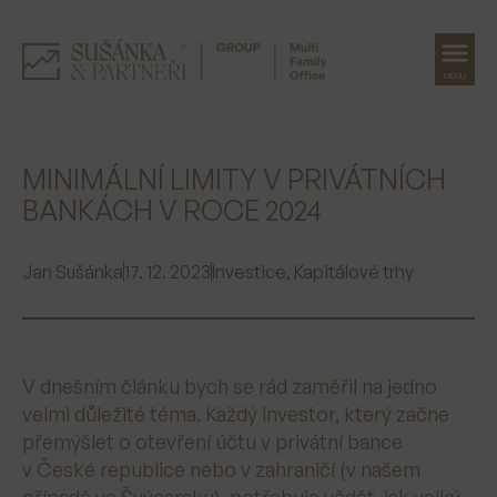
MENU
Přeskočit
na
MINIMÁLNÍ LIMITY V PRIVÁTNÍCH
obsah
BANKÁCH V ROCE 2024
Jan Sušánka
17. 12. 2023
Investice
,
Kapitálové trhy
V dnešním článku bych se rád zaměřil na jedno
velmi důležité téma. Každý investor, který začne
přemýšlet o otevření účtu v privátní bance
v České republice nebo v zahraničí (v našem
případě ve Švýcarsku), potřebuje vědět, jak velký