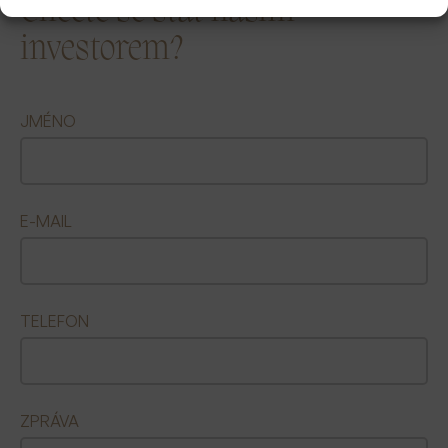
Chcete se stát naším
investorem?
JMÉNO
E-MAIL
TELEFON
ZPRÁVA