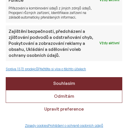
Funkce
V české koruně bude investor potřebovat
pro střední banku přesně 77 mil. Kč a pro velkou
Přiřazování a kombinování údajů z jiných zdrojů údajů,
Propojení různých zařízení, Identifikace zařízení na
banku cca 154 mil. Kč, dle aktuálního kurzu
základě automaticky přenášených informací.
CHF/CZK.
Zajištění bezpečnosti, předcházení a
Limit navyšujeme i my. Pro švýcarské banky z 50
zjišťování podvodů a odstraňování chyb,
mil. Kč na 77 mil. Kč. Od této částky dokážeme
Poskytování a zobrazování reklamy a
Vždy aktivní
nabídnout a zajistit otevření účtu ve Švýcarsku.
obsahu, Ukládání a sdělování voleb
ochrany osobních údajů.
Pokud jste investor, který o otevření účtu ve
Švýcarsku uvažuje, neotálejte, protože do konce
Správa 1372 prodejců
Přečtěte si více o těchto účelech
roku lze ještě zarezervovat limity v rámci
původních úrovní. Domluvte si s námi, tak
Souhlasím
nezávaznou konzultaci
.
Odmítám
Od 1.1. 2024 pak budou platit nové limity a úrovně.
Upravit preference
Zásady cookies
Prohlášení o ochraně osobních údajů