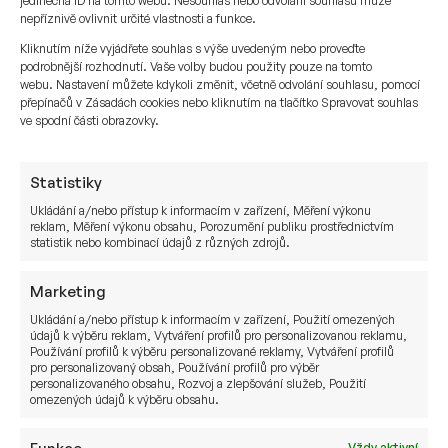
jedinečná ID na tomto webu. Nesouhlas nebo odvolání souhlasu může
kapitál.
nepříznivě ovlivnit určité vlastnosti a funkce.
Kliknutím níže vyjádřete souhlas s výše uvedeným nebo proveďte
Kvalitní banky mají opačný problém. Také dříve
podrobnější rozhodnutí. Vaše volby budou použity pouze na tomto
začínaly na limitu 1 mil. CHF pro střední banku a 3
webu. Nastavení můžete kdykoli změnit, včetně odvolání souhlasu, pomocí
přepínačů v Zásadách cookies nebo kliknutím na tlačítko Spravovat souhlas
mil. CHF pro velkou banku, ale jak se privátním
ve spodní části obrazovky.
bankéřům plní tzv. book, kniha investorů, tak
jakého investora vzali před třemi lety, tak dnes
takový objem nevezmou.
Statistiky
Ukládání a/nebo přístup k informacím v zařízení, Měření výkonu
Je to přirozené, i my v
Sušánka & partneři
to
reklam, Měření výkonu obsahu, Porozumění publiku prostřednictvím
statistik nebo kombinací údajů z různých zdrojů.
máme podobně.
Od příštího roku 2024 se zvedají limity u našich
Marketing
partnerů ve Švýcarsku.
Ukládání a/nebo přístup k informacím v zařízení, Použití omezených
údajů k výběru reklam, Vytváření profilů pro personalizovanou reklamu,
Používání profilů k výběru personalizované reklamy, Vytváření profilů
Střední privátní banka navyšuje minimální limit na 3
pro personalizovaný obsah, Používání profilů pro výběr
mil. CHF a velká privátní banka navyšuje limit na 6
personalizovaného obsahu, Rozvoj a zlepšování služeb, Použití
omezených údajů k výběru obsahu.
mil. CHF.
Vždy aktivní