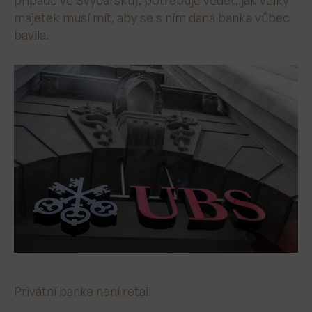
majetek musí mít, aby se s ním daná banka vůbec
bavila.
Privátní banka není retail