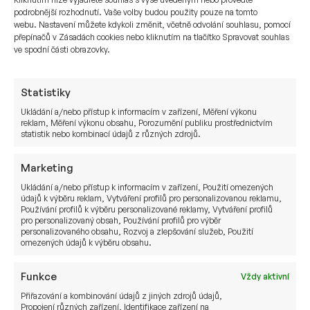
podrobnější rozhodnutí. Vaše volby budou použity pouze na tomto
webu. Nastavení můžete kdykoli změnit, včetně odvolání souhlasu, pomocí
přepínačů v Zásadách cookies nebo kliknutím na tlačítko Spravovat souhlas
ve spodní části obrazovky.
Statistiky
Život po firmě. Anatomie exitu:
Ukládání a/nebo přístup k informacím v zařízení, Měření výkonu
Proč majitelé firem oddalují
reklam, Měření výkonu obsahu, Porozumění publiku prostřednictvím
prodej a jak úspěšně zvládnout
statistik nebo kombinací údajů z různých zdrojů.
život po něm
Marketing
Ukládání a/nebo přístup k informacím v zařízení, Použití omezených
27. 3. 2026
údajů k výběru reklam, Vytváření profilů pro personalizovanou reklamu,
Pavel Černík
Používání profilů k výběru personalizované reklamy, Vytváření profilů
pro personalizovaný obsah, Používání profilů pro výběr
personalizovaného obsahu, Rozvoj a zlepšování služeb, Použití
omezených údajů k výběru obsahu.
Funkce
Vždy aktivní
Přiřazování a kombinování údajů z jiných zdrojů údajů,
Propojení různých zařízení, Identifikace zařízení na