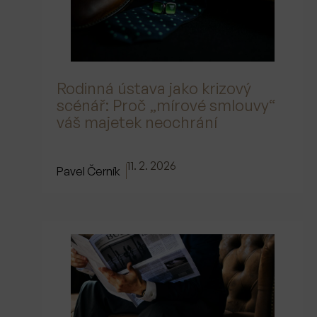
Rodinná ústava jako krizový
scénář: Proč „mírové smlouvy“
váš majetek neochrání
11. 2. 2026
Pavel Černík