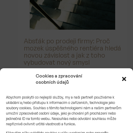
Absťák po prodeji firmy: Proč
mozek úspěšného rentiéra hledá
novou závislost a jak z toho
vybudovat nový smysl
Cookies a zpracování
15. 4. 2026
osobních údajů
Pavel Černík
Abychom poskytli co nejlepší služby, my a naši partneři používáme k
ukládání a/nebo přístupu k informacím o zařízeních, technologie jako
soubory cookies. Souhlas s těmito technologiemi nám a našim partnerům
umožní zpracovávat osobní údaje, jako je chování při procházení nebo
jedinečná ID na tomto webu. Nesouhlas nebo odvolání souhlasu může
nepříznivě ovlivnit určité vlastnosti a funkce.
Kliknutím níže vyjádřete souhlas s výše uvedeným nebo proveďte