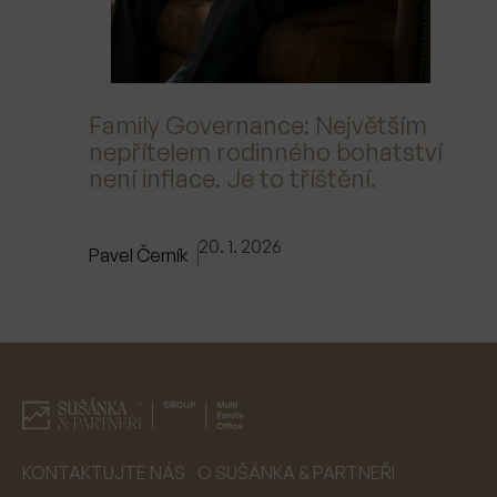
Family Governance: Největším
nepřítelem rodinného bohatství
není inflace. Je to tříštění.
20. 1. 2026
Pavel Černík
KONTAKTUJTE NÁS
O SUŠÁNKA & PARTNEŘI