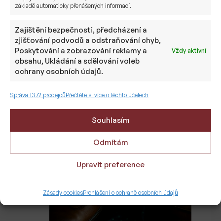
základě automaticky přenášených informací.
Zajištění bezpečnosti, předcházení a
zjišťování podvodů a odstraňování chyb,
Poskytování a zobrazování reklamy a
Vždy aktivní
obsahu, Ukládání a sdělování voleb
ochrany osobních údajů.
Bezpečný přístav v nejistém
světě: Proč česká banka nestačí
Správa 1372 prodejců
Přečtěte si více o těchto účelech
Souhlasím
17. 2. 2026
Pavel Černík
Odmítám
Upravit preference
Zásady cookies
Prohlášení o ochraně osobních údajů