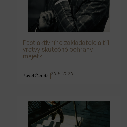
Past aktivního zakladatele a tři
vrstvy skutečné ochrany
majetku
26. 5. 2026
Pavel Černík