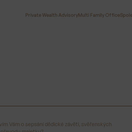
Private Wealth Advisory
Multi Family Office
Spol
ovím Vám o sepsání dědické závěti, svěřenských
a převodu majetku?