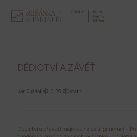
Přeskočit
na
obsah
DĚDICTVÍ A ZÁVĚŤ
Jan Sušánka
8. 2. 2018
Ostatní
Dědictví a převod majetku na další generaci – P
fondech a proč se zabývat myšlenkou dědictví 