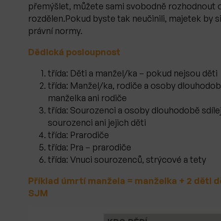
přemýšlet, můžete sami svobodně rozhodnout o 
rozdělen.Pokud byste tak neučinili, majetek by s
právní normy.
Dědická posloupnost
třída: Děti a manžel/ka – pokud nejsou děti
třída: Manžel/ka, rodiče a osoby dlouhodob
manželka ani rodiče
třída: Sourozenci a osoby dlouhodobě sdíle
sourozenci ani jejich děti
třída: Prarodiče
třída: Pra – prarodiče
třída: Vnuci sourozenců, strýcové a tety
Příklad úmrtí manžela = manželka + 2 děti 
SJM