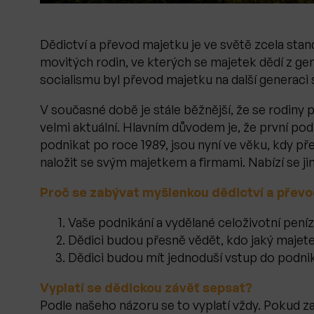
Dědictví a převod majetku je ve světě zcela stand
movitých rodin, ve kterých se majetek dědí z ge
socialismu byl převod majetku na další generaci s
V současné době je stále běžnější, že se rodiny 
velmi aktuální. Hlavním důvodem je, že první podn
podnikat po roce 1989, jsou nyní ve věku, kdy př
naložit se svým majetkem a firmami. Nabízí se ji
Proč se zabývat myšlenkou dědictví a přev
Vaše podnikání a vydělané celoživotní pen
Dědici budou přesně vědět, kdo jaký majet
Dědici budou mít jednoduší vstup do podnik
Vyplatí se dědickou závěť sepsat?
Podle našeho názoru se to vyplatí vždy. Pokud 