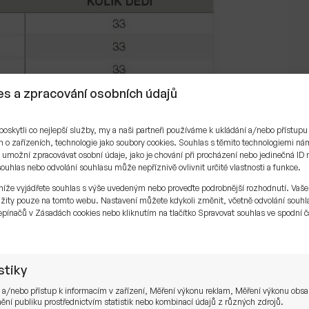
s a zpracování osobních údajů
skytli co nejlepší služby, my a naši partneři používáme k ukládání a/nebo přístupu
 o zařízeních, technologie jako soubory cookies. Souhlas s těmito technologiemi n
umožní zpracovávat osobní údaje, jako je chování při procházení nebo jedinečná ID 
uhlas nebo odvolání souhlasu může nepříznivě ovlivnit určité vlastnosti a funkce.
níže vyjádřete souhlas s výše uvedeným nebo proveďte podrobnější rozhodnutí. Vaše
žity pouze na tomto webu. Nastavení můžete kdykoli změnit, včetně odvolání souhl
pínačů v Zásadách cookies nebo kliknutím na tlačítko Spravovat souhlas ve spodní č
.
stiky
 a/nebo přístup k informacím v zařízení, Měření výkonu reklam, Měření výkonu obs
ní publiku prostřednictvím statistik nebo kombinací údajů z různých zdrojů.