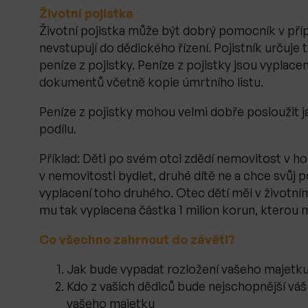
Životní pojistka
Životní pojistka může být dobrý pomocník v přípa
nevstupují do dědického řízení. Pojistník určuj
peníze z pojistky. Peníze z pojistky jsou vyplace
dokumentů včetně kopie úmrtního listu.
Peníze z pojistky mohou velmi dobře posloužit ja
podílu.
Příklad: Děti po svém otci zdědí nemovitost v ho
v nemovitosti bydlet, druhé dítě ne a chce svůj p
vyplacení toho druhého. Otec dětí měl v životní
mu tak vyplacena částka 1 milion korun, kterou 
Co všechno zahrnout do závěti?
Jak bude vypadat rozložení vašeho majetku
Kdo z vašich dědiců bude nejschopnější váš 
vašeho majetku