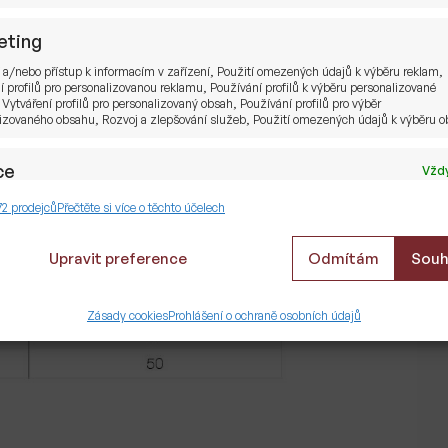
eting
 a/nebo přístup k informacím v zařízení, Použití omezených údajů k výběru reklam,
í profilů pro personalizovanou reklamu, Používání profilů k výběru personalizované
 Vytváření profilů pro personalizovaný obsah, Používání profilů pro výběr
izovaného obsahu, Rozvoj a zlepšování služeb, Použití omezených údajů k výběru 
ce
Vždy
i dědí se majetek po partnerovi
ání a kombinování údajů z jiných zdrojů údajů, Propojení různých zařízení,
72 prodejců
Přečtěte si více o těchto účelech
kace zařízení na základě automaticky přenášených informací.
Upravit preference
Odmítám
Souh
tění bezpečnosti, předcházení a zjišťování
dů a odstraňování chyb, Poskytování a
Vždy
Zásady cookies
Prohlášení o ochraně osobních údajů
zování reklamy a obsahu, Ukládání a sdělování
 ochrany osobních údajů.