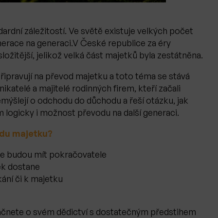
ardní záležitostí. Ve světě existuje velkých počet
nerace na generaci.V České republice za éry
ložitější, jelikož velká část majetků byla zestátněna.
připravují na převod majetku a toto téma se stává
ikatelé a majitelé rodinných firem, kteří začali
emýšlejí o odchodu do důchodu a řeší otázku, jak
m logicky i možnost převodu na další generaci.
odu majetku?
íze budou mít pokračovatele
ek dostane
ání či k majetku
začnete o svém dědictví s dostatečným předstihem