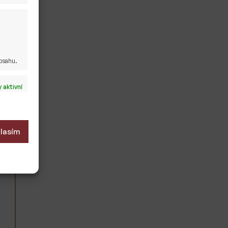
obsahu.
 aktivní
lasím
 aktivní