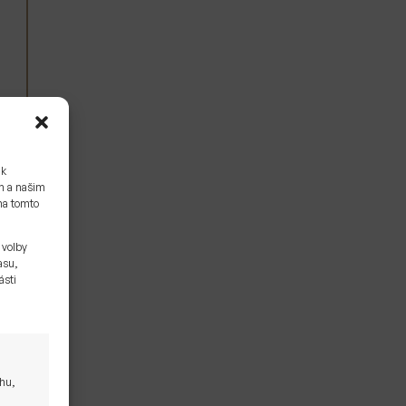
 k
ám a našim
na tomto
 volby
asu,
ásti
ahu,