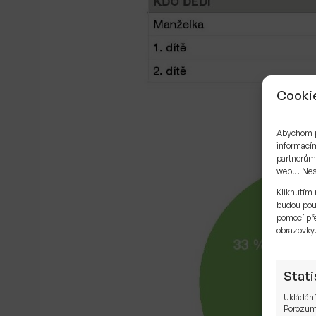
Cookie
Abychom po
informacím
partnerům 
webu. Neso
Kliknutím 
budou pou
pomocí pře
obrazovky
Stati
Ukládání
Porozumě