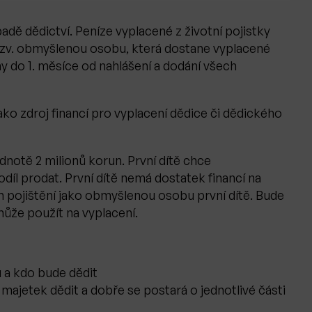
dě dědictví. Peníze vyplacené z životní pojistky
e tzv. obmyšlenou osobu, která dostane vyplacené
ny do 1. měsíce od nahlášení a dodání všech
ko zdroj financí pro vyplacení dědice či dědického
dnotě 2 milionů korun. První dítě chce
odíl prodat. První dítě nemá dostatek financí na
m pojištění jako obmyšlenou osobu první dítě. Bude
může použít na vyplacení.
 a kdo bude dědit
majetek dědit a dobře se postará o jednotlivé části