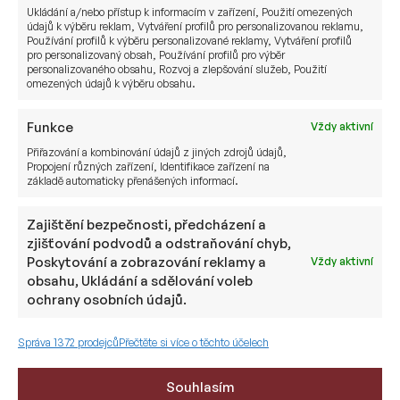
Ukládání a/nebo přístup k informacím v zařízení, Použití omezených
údajů k výběru reklam, Vytváření profilů pro personalizovanou reklamu,
E-MAIL
Používání profilů k výběru personalizované reklamy, Vytváření profilů
pro personalizovaný obsah, Používání profilů pro výběr
personalizovaného obsahu, Rozvoj a zlepšování služeb, Použití
omezených údajů k výběru obsahu.
TELEFON
Funkce
Vždy aktivní
Přiřazování a kombinování údajů z jiných zdrojů údajů,
Propojení různých zařízení, Identifikace zařízení na
základě automaticky přenášených informací.
ZPRÁVA
Zajištění bezpečnosti, předcházení a
zjišťování podvodů a odstraňování chyb,
Poskytování a zobrazování reklamy a
Vždy aktivní
obsahu, Ukládání a sdělování voleb
ochrany osobních údajů.
Správa 1372 prodejců
Přečtěte si více o těchto účelech
Tato stránka je chráněna pomocí reCAPTCHA a platí na ni
zásady ochrany osobních údajů
a
podmínky služby Google
.
Odesláním zprávy beru na vědomí
zpracování osobních údajů
.
Souhlasím