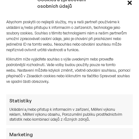
osobních údajů
zakladatel Sušánka & partneři
Abychom poskytli co nejlepší služby, my a naši partneři používáme k
Telefon:
ukládání a/nebo přístupu k informacím o zařízeních, technologie jako
+420 777 293 136
soubory cookies. Souhlas s těmito technologiemi nám a našim partnerům
umožní zpracovávat osobní údaje, jako je chování při procházení nebo
E-mail:
jedinečná ID na tomto webu. Nesouhlas nebo odvolání souhlasu může
nepříznivě ovlivnit určité vlastnosti a funkce.
j.susanka@susankapartneri.cz
Kliknutím níže vyjádřete souhlas s výše uvedeným nebo proveďte
podrobnější rozhodnutí. Vaše volby budou použity pouze na tomto
webu. Nastavení můžete kdykoli změnit, včetně odvolání souhlasu, pomocí
přepínačů v Zásadách cookies nebo kliknutím na tlačítko Spravovat souhlas
Chcete se stát naším
ve spodní části obrazovky.
investorem?
Statistiky
Ukládání a/nebo přístup k informacím v zařízení, Měření výkonu
reklam, Měření výkonu obsahu, Porozumění publiku prostřednictvím
JMÉNO
statistik nebo kombinací údajů z různých zdrojů.
Marketing