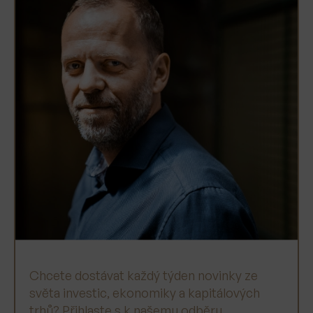
Chcete dostávat každý týden novinky ze
světa investic, ekonomiky a kapitálových
trhů? Přihlaste s k našemu odběru.