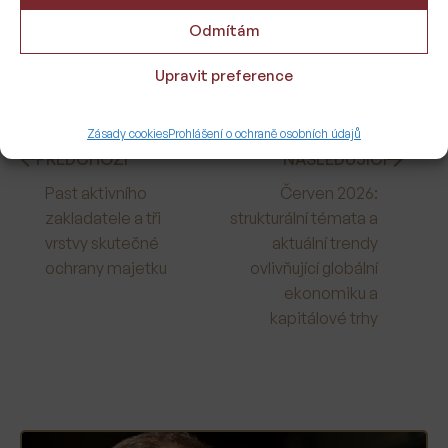
Odmítám
ODESLAT
Upravit preference
Zásady cookies
Prohlášení o ochraně osobních údajů
PŘEDCHOZÍ
NÁSLEDUJÍCÍ
Past aktivního
Červen 2026:
zakladatele a tři
strukturální témata a
vrstvy skutečné
aktuální trendy
ochrany majetku
ovlivňující globální
ekonomiku a
kapitálové trhy