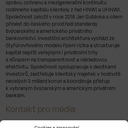
správu, ochranu a mezigenerační kontinuitu
rodinného kapitálu klientely z řad HNWI a UHNWI.
Společnost založil v roce 2018 Jan Sušánka s cílem
přinést do českého prostředí standardy
švýcarského a amerického privátního
bankovnictví. Investiční architektura vychází ze
čtyřúrovňového modelu řízení rizika a strukturuje
kapitál napříč veřejnými i privátními trhy
s důrazem na transparentnost a nákladovou
efektivitu. Společnost spolupracuje s desítkami
investorů, zastřešuje klientský majetek v hodnotě
necelých 3 miliard korun a koordinuje přístup
k vybraným švýcarským a americkým privátním
bankám.
Kontakt pro média
Jan Sušánka
Cookies a zpracování