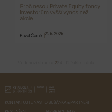
Proč nesou Private Equity fondy
investorům vyšší výnos než
akcie
21. 5. 2025
Pavel Černík
Předchozí stránka
1
2
3
4
…
12
Další stránka
KONTAKTUJTE NÁS
O SUŠÁNKA & PARTNEŘI
KE STAŽENÍ
JAK PRACUJEME