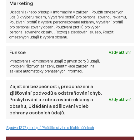
Marketing
Ukládání a/nebo přístup k informacím v zařízení, Použití omezených
údajů k výběru reklam, Vytváření profilů pro personalizovanou reklamu,
Používání profilů k výběru personalizované reklamy, Vytváření profilů
pro personalizovaný obsah, Používání profilů pro výběr
personalizovaného obsahu, Rozvoj a zlepšování služeb, Použití
omezených údajů k výběru obsahu.
Funkce
Vždy aktivní
Přiřazování a kombinování údajů z jiných zdrojů údajů,
Propojení různých zařízení, Identifikace zařízení na
základě automaticky přenášených informací.
Z realitního investora globálním
správcem majetku: Příběh
Zajištění bezpečnosti, předcházení a
změny podložené čísly
zjišťování podvodů a odstraňování chyb,
Poskytování a zobrazování reklamy a
Vždy aktivní
obsahu, Ukládání a sdělování voleb
17. 6. 2025
ochrany osobních údajů.
Pavel Černík
Správa 1372 prodejců
Přečtěte si více o těchto účelech