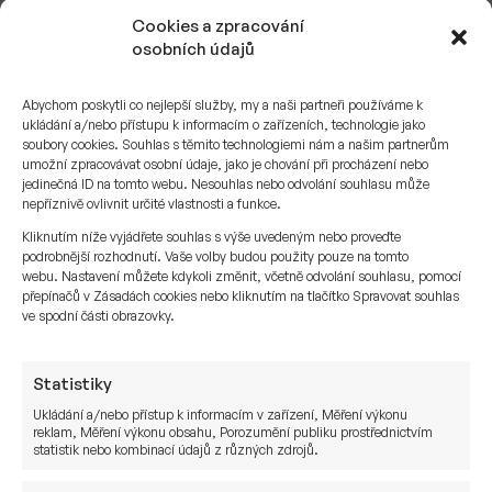
Cookies a zpracování
osobních údajů
Abychom poskytli co nejlepší služby, my a naši partneři používáme k
ukládání a/nebo přístupu k informacím o zařízeních, technologie jako
soubory cookies. Souhlas s těmito technologiemi nám a našim partnerům
umožní zpracovávat osobní údaje, jako je chování při procházení nebo
jedinečná ID na tomto webu. Nesouhlas nebo odvolání souhlasu může
nepříznivě ovlivnit určité vlastnosti a funkce.
Kliknutím níže vyjádřete souhlas s výše uvedeným nebo proveďte
podrobnější rozhodnutí. Vaše volby budou použity pouze na tomto
webu. Nastavení můžete kdykoli změnit, včetně odvolání souhlasu, pomocí
přepínačů v Zásadách cookies nebo kliknutím na tlačítko Spravovat souhlas
Konflikt Izrael–Írán: průběh, tržní
ve spodní části obrazovky.
reakce a možné scénáře vývoje
Statistiky
20. 6. 2025
Pavel Černík
Ukládání a/nebo přístup k informacím v zařízení, Měření výkonu
reklam, Měření výkonu obsahu, Porozumění publiku prostřednictvím
statistik nebo kombinací údajů z různých zdrojů.