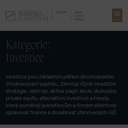
MENU
Přeskočit
na
Kategorie:
obsah
Investice
Investice jsou základním pilířem dlouhodobého
zhodnocování kapitálu. Zahrnují různé investiční
strategie, nástroje, aktiva (např. akcie, dluhopisy,
private equity, alternativní investice) a trendy,
které pomáhají jednotlivcům a firmám efektivně
spravovat finance a dosahovat stanovených cílů.