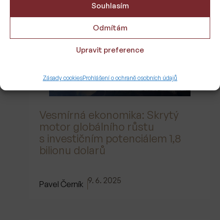
Souhlasím
Odmítám
Upravit preference
Zásady cookies
Prohlášení o ochraně osobních údajů
Vesmírná ekonomika: Skrytý
motor globálního růstu
s investičním potenciálem 1,8
bilionu dolarů
9. 6. 2025
Pavel Černík