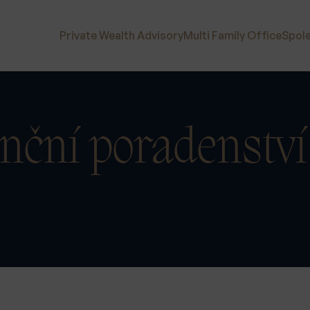
Private Wealth Advisory
Multi Family Office
Spol
anční poradenství