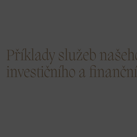
Příklady služeb našeh
investičního a finančn
Tvorba investičního