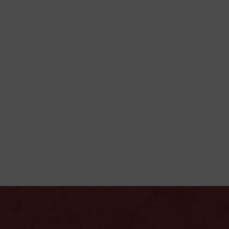
u? V dnešní době se jedná
ení finančních prostředků.
, který bude respektovat
 vám umožní vaše peníze dále
 potřebovat.