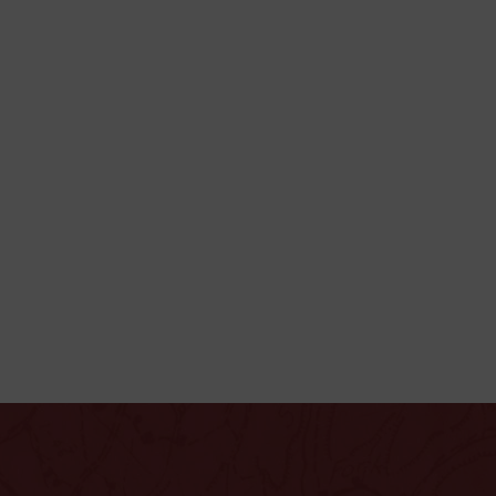
portfolia
Disponujete jednotkami až stovkami milionů koru
které můžete investovat dlouhodobě pro vytvoře
pasivního příjmu? Na základě vašich požadavků 
sestavíme individuální dlouhodobé investiční
portfolio, které bude připravené na různé možné
ekonomické scénáře.