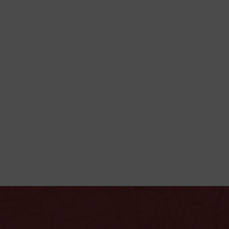
Finanční
plánování
n,
ní
Leží vaše úspory na účt
vám
o nejméně výhodné ulož
Připravíme pro vás plán
vaše potřeby a zároveň
užívat, pokud je budete