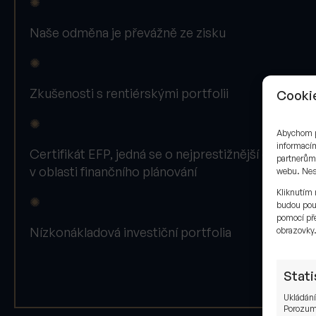
✺
Naše odměna je převážně ze zisku
✺
Zkušenosti s rentiérskými portfolii
Cookie
✺
Abychom po
informacím
Certifikát EFP, jedná se o nejprestižnější certifiká
partnerům 
v oblasti finančního plánování
webu. Neso
Kliknutím 
✺
budou pou
pomocí pře
Nízkonákladová investiční portfolia
obrazovky
Stati
Ukládání
Porozumě