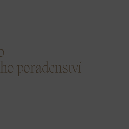
o
ího poradenství