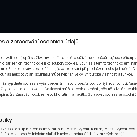
s a zpracování osobních údajů
skytli co nejlepší služby, my a naši partneři používáme k ukládání a/nebo přístupu
 o zařízeních, technologie jako soubory cookies. Souhlas s těmito technologiemi n
t v Evropě
umožní zpracovávat osobní údaje, jako je chování při procházení nebo jedinečná ID 
uhlas nebo odvolání souhlasu může nepříznivě ovlivnit určité vlastnosti a funkce.
níže vyjádřete souhlas s výše uvedeným nebo proveďte podrobnější rozhodnutí. Vaše
žity pouze na tomto webu. Nastavení můžete kdykoli změnit, včetně odvolání souhl
pínačů v Zásadách cookies nebo kliknutím na tlačítko Spravovat souhlas ve spodní č
.
stiky
 a/nebo přístup k informacím v zařízení, Měření výkonu reklam, Měření výkonu obs
ní publiku prostřednictvím statistik nebo kombinací údajů z různých zdrojů.