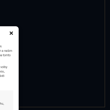
 k
ám a našim
na tomto
 volby
asu,
ásti
ahu,