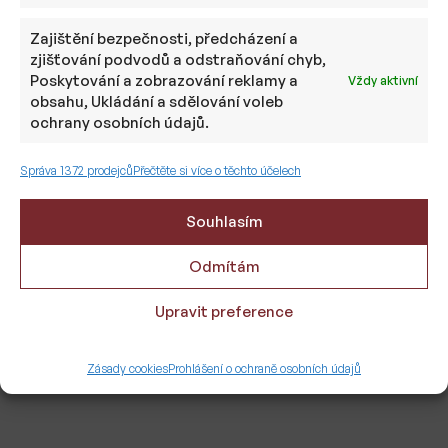
poradenství
Zajištění bezpečnosti, předcházení a
zjišťování podvodů a odstraňování chyb,
Poskytování a zobrazování reklamy a
Vždy aktivní
obsahu, Ukládání a sdělování voleb
ochrany osobních údajů.
Tvorba investičního
Správa 1372 prodejců
Přečtěte si více o těchto účelech
portfolia
Souhlasím
Odmítám
Disponujete jednotkami až stovkami
Upravit preference
milionů korun, které můžete investovat
dlouhodobě pro vytvoření pasivního
Zásady cookies
Prohlášení o ochraně osobních údajů
příjmu? Na základě vašich požadavků vám
sestavíme individuální dlouhodobé
investiční portfolio, které bude připravené