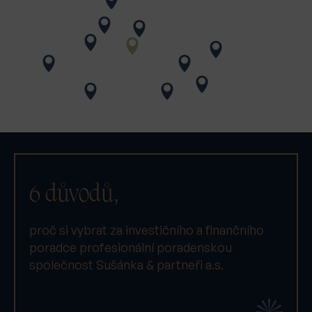
6 důvodů,
proč si vybrat za investičního a finančního
poradce profesionální poradenskou
společnost Sušánka & partneři a.s.