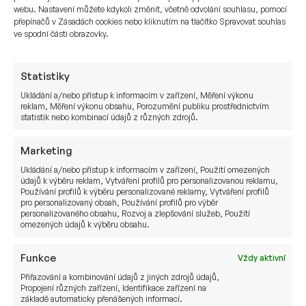
webu. Nastavení můžete kdykoli změnit, včetně odvolání souhlasu, pomocí
například:
přepínačů v Zásadách cookies nebo kliknutím na tlačítko Spravovat souhlas
ve spodní části obrazovky.
Zhodnocování a správy nabytého rodinného
majetku
Statistiky
Vytvoření pasivního příjmu
Ukládání a/nebo přístup k informacím v zařízení, Měření výkonu
Tvorby globálně diverzifikovaného
reklam, Měření výkonu obsahu, Porozumění publiku prostřednictvím
statistik nebo kombinací údajů z různých zdrojů.
investičního portfolia
Vytvoření 3 na sobě nezávislých pilířů
Marketing
rodinného bohatství
Ukládání a/nebo přístup k informacím v zařízení, Použití omezených
Převod investičního majetku na další generace
údajů k výběru reklam, Vytváření profilů pro personalizovanou reklamu,
Používání profilů k výběru personalizované reklamy, Vytváření profilů
Nezávislost na vlastní firmě
pro personalizovaný obsah, Používání profilů pro výběr
personalizovaného obsahu, Rozvoj a zlepšování služeb, Použití
omezených údajů k výběru obsahu.
Funkce
Příklady služeb našeho
Vždy aktivní
Přiřazování a kombinování údajů z jiných zdrojů údajů,
investičního a finančního
Propojení různých zařízení, Identifikace zařízení na
základě automaticky přenášených informací.