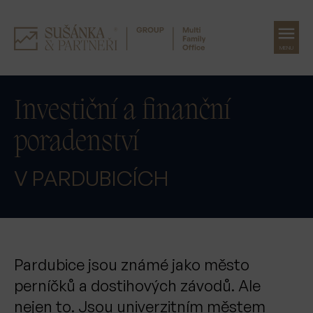
MENU
Přeskočit
na
Investiční a finanční
obsah
poradenství
V PARDUBICÍCH
Pardubice jsou známé jako město
perníčků a dostihových závodů. Ale
nejen to. Jsou univerzitním městem