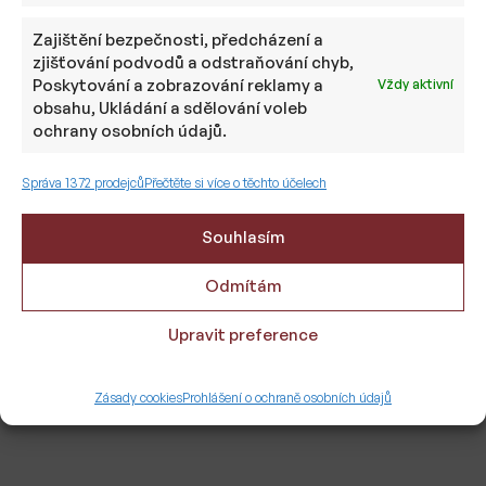
poradenství
Zajištění bezpečnosti, předcházení a
zjišťování podvodů a odstraňování chyb,
Poskytování a zobrazování reklamy a
Vždy aktivní
obsahu, Ukládání a sdělování voleb
ochrany osobních údajů.
Tvorba investičního
Správa 1372 prodejců
Přečtěte si více o těchto účelech
portfolia
Souhlasím
Odmítám
Disponujete jednotkami až stovkami
Upravit preference
milionů korun, které můžete investovat
dlouhodobě pro vytvoření pasivního
Zásady cookies
Prohlášení o ochraně osobních údajů
příjmu? Na základě vašich požadavků vám
sestavíme individuální dlouhodobé
investiční portfolio, které bude připravené
na různé možné ekonomické scénáře.