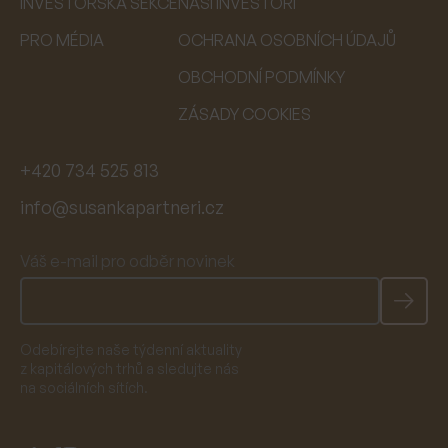
INVESTORSKÁ SEKCE
NAŠI INVESTOŘI
PRO MÉDIA
OCHRANA OSOBNÍCH ÚDAJŮ
OBCHODNÍ PODMÍNKY
ZÁSADY COOKIES
+420 734 525 813
info@susankapartneri.cz
Váš e-mail pro odběr novinek
Odebírejte naše týdenní aktuality
z kapitálových trhů a sledujte nás
na sociálních sítích.