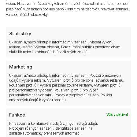
webu. Nastavení můžete kdykoli změnit, včetně odvolání souhlasu, pomocí
například:
přepínačů v Zásadách cookies nebo kliknutím na tlačítko Spravovat souhlas
ve spodní části obrazovky.
Zhodnocování a správy nabytého rodinného
majetku
Statistiky
Vytvoření pasivního příjmu
Ukládání a/nebo přístup k informacím v zařízení, Měření výkonu
Tvorby globálně diverzifikovaného
reklam, Měření výkonu obsahu, Porozumění publiku prostřednictvím
investičního portfolia
statistik nebo kombinací údajů z různých zdrojů.
Vytvoření 3 na sobě nezávislých pilířů
Marketing
rodinného bohatství
Ukládání a/nebo přístup k informacím v zařízení, Použití omezených
Převod investičního majetku na další generace
údajů k výběru reklam, Vytváření profilů pro personalizovanou reklamu,
Používání profilů k výběru personalizované reklamy, Vytváření profilů
Nezávislost na vlastní firmě
pro personalizovaný obsah, Používání profilů pro výběr
personalizovaného obsahu, Rozvoj a zlepšování služeb, Použití
omezených údajů k výběru obsahu.
Příklady služeb našeho
Funkce
Vždy aktivní
Přiřazování a kombinování údajů z jiných zdrojů údajů,
investičního a finančního
Propojení různých zařízení, Identifikace zařízení na
základě automaticky přenášených informací.