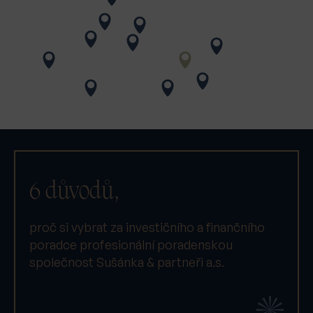
6 důvodů,
proč si vybrat za investičního a finančního
poradce profesionální poradenskou
společnost Sušánka & partneři a.s.