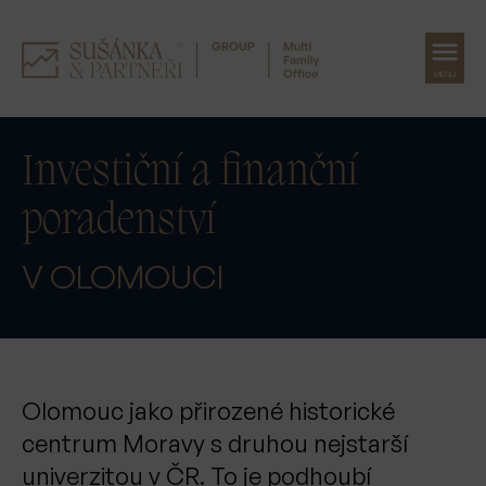
MENU
Přeskočit
na
Investiční a finanční
obsah
poradenství
V OLOMOUCI
Olomouc jako přirozené historické
centrum Moravy s druhou nejstarší
univerzitou v ČR. To je podhoubí