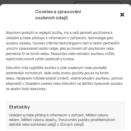
KAPITÁLOVÉ TRHY
Cookies a zpracování
osobních údajů
Abychom poskytli co nejlepší služby, my a naši partneři používáme k
ukládání a/nebo přístupu k informacím o zařízeních, technologie jako
soubory cookies. Souhlas s těmito technologiemi nám a našim partnerům
umožní zpracovávat osobní údaje, jako je chování při procházení nebo
jedinečná ID na tomto webu. Nesouhlas nebo odvolání souhlasu může
nepříznivě ovlivnit určité vlastnosti a funkce.
Kliknutím níže vyjádřete souhlas s výše uvedeným nebo proveďte
podrobnější rozhodnutí. Vaše volby budou použity pouze na tomto
webu. Nastavení můžete kdykoli změnit, včetně odvolání souhlasu, pomocí
přepínačů v Zásadách cookies nebo kliknutím na tlačítko Spravovat souhlas
ve spodní části obrazovky.
Červen 2026: strukturální témata
a aktuální trendy ovlivňující globální
Statistiky
ekonomiku a kapitálové trhy
Ukládání a/nebo přístup k informacím v zařízení, Měření výkonu
reklam, Měření výkonu obsahu, Porozumění publiku prostřednictvím
Červen 2026 připomněl investorům několik
statistik nebo kombinací údajů z různých zdrojů.