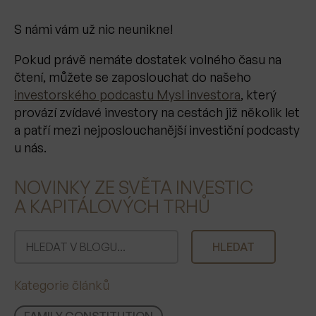
S námi vám už nic neunikne!
Pokud právě nemáte dostatek volného času na
čtení, můžete se zaposlouchat do našeho
investorského podcastu Mysl investora
, který
provází zvídavé investory na cestách již několik let
a patří mezi nejposlouchanější investiční podcasty
u nás.
NOVINKY ZE SVĚTA INVESTIC
A KAPITÁLOVÝCH TRHŮ
H
HLEDAT
l
e
Kategorie článků
d
a
FAMILY CONSTITUTION