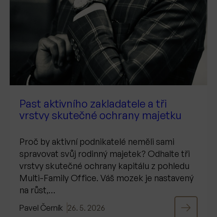
Past aktivního zakladatele a tři
vrstvy skutečné ochrany majetku
Proč by aktivní podnikatelé neměli sami
spravovat svůj rodinný majetek? Odhalte tři
vrstvy skutečné ochrany kapitálu z pohledu
Multi-Family Office. Váš mozek je nastavený
na růst,…
Pavel Černík
26. 5. 2026