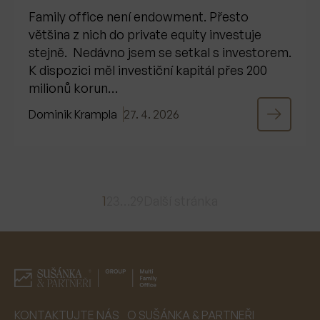
Family office není endowment. Přesto
většina z nich do private equity investuje
stejně. Nedávno jsem se setkal s investorem.
K dispozici měl investiční kapitál přes 200
milionů korun…
Dominik Krampla
27. 4. 2026
1
2
3
…
29
Další stránka
KONTAKTUJTE NÁS
O SUŠÁNKA & PARTNEŘI