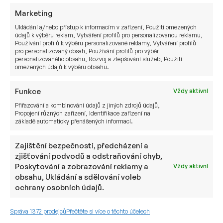
nepříjemných pravd najednou. Inflace sice
Marketing
v řadě ekonomik ustoupila z extrémních
úrovní minulých let, ale není definitivně
Ukládání a/nebo přístup k informacím v zařízení, Použití omezených
údajů k výběru reklam, Vytváření profilů pro personalizovanou reklamu,
poražená. Geopolitika se přes ropu…
Používání profilů k výběru personalizované reklamy, Vytváření profilů
pro personalizovaný obsah, Používání profilů pro výběr
Pavel Černík
9. 7. 2026
personalizovaného obsahu, Rozvoj a zlepšování služeb, Použití
omezených údajů k výběru obsahu.
Funkce
Vždy aktivní
Přiřazování a kombinování údajů z jiných zdrojů údajů,
TISKOVÉ ZPRÁVY
Propojení různých zařízení, Identifikace zařízení na
základě automaticky přenášených informací.
Zajištění bezpečnosti, předcházení a
zjišťování podvodů a odstraňování chyb,
Poskytování a zobrazování reklamy a
Vždy aktivní
obsahu, Ukládání a sdělování voleb
ochrany osobních údajů.
Správa 1372 prodejců
Přečtěte si více o těchto účelech