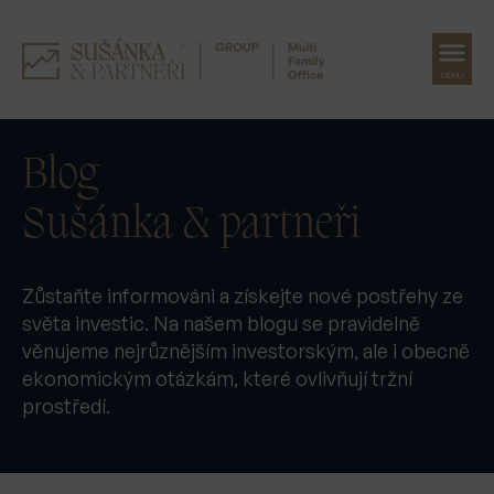
MENU
Přeskočit
na
Blog
obsah
Sušánka & partneři
Zůstaňte informováni a získejte nové postřehy ze
světa investic. Na našem blogu se pravidelně
věnujeme nejrůznějším investorským, ale i obecně
ekonomickým otázkám, které ovlivňují tržní
prostředí.